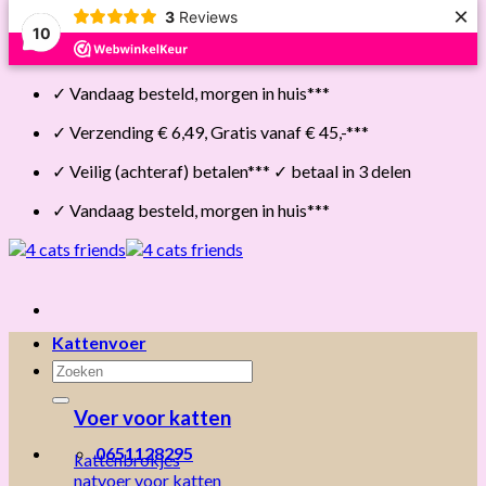
×
3
Reviews
10
Skip
✓ Vandaag besteld, morgen in huis***
to
content
✓ Verzending € 6,49, Gratis vanaf € 45,-***
✓ Veilig (achteraf) betalen*** ✓ betaal in 3 delen
✓ Vandaag besteld, morgen in huis***
Kattenvoer
Zoeken
naar:
Voer voor katten
0651128295
kattenbrokjes
natvoer voor katten