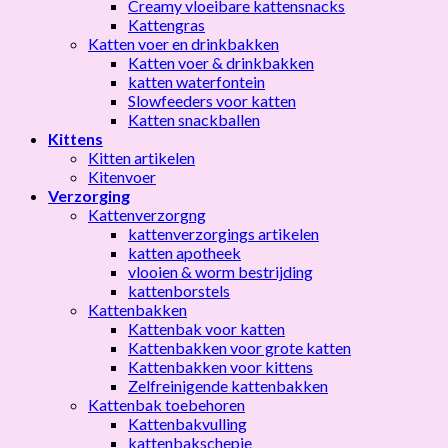
Creamy vloeibare kattensnacks
Kattengras
Katten voer en drinkbakken
Katten voer & drinkbakken
katten waterfontein
Slowfeeders voor katten
Katten snackballen
Kittens
Kitten artikelen
Kitenvoer
Verzorging
Kattenverzorgng
kattenverzorgings artikelen
katten apotheek
vlooien & worm bestrijding
kattenborstels
Kattenbakken
Kattenbak voor katten
Kattenbakken voor grote katten
Kattenbakken voor kittens
Zelfreinigende kattenbakken
Kattenbak toebehoren
Kattenbakvulling
kattenbakschepje