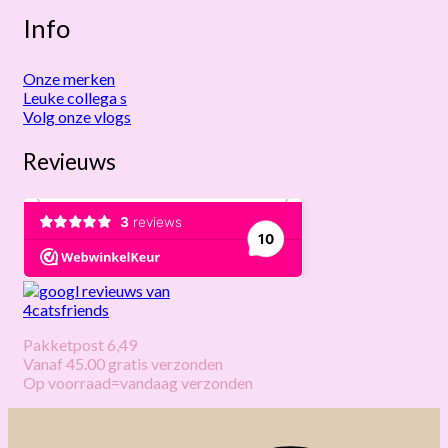
Info
Onze merken
Leuke collega s
Volg onze vlogs
Revieuws
Pakketpost 6,49
Vanaf 45.00 gratis verzonden
Op voorraad=vandaag verzonden
V