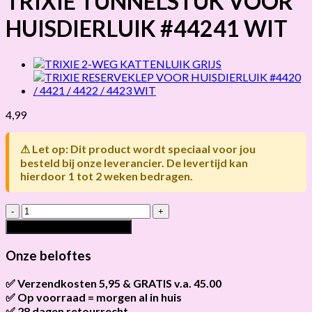
TRIXIE TUNNELSTUK VOOR
HUISDIERLUIK #44241 WIT
4,99
⚠ Let op: Dit product wordt speciaal voor jou
besteld bij onze leverancier. De levertijd kan
hierdoor 1 tot 2 weken bedragen.
TRIXIE
TUNNELSTUK
Toevoegen aan winkelwagen
VOOR
HUISDIERLUIK
Onze beloftes
#44241
WIT
✅ Verzendkosten 5,95 & GRATIS v.a. 45.00
hoeveelheid
✅ Op voorraad = morgen al in huis
Brievenbus verzendingen zijn 3,95, een pakket 5,95 en
bestellingen v.a. 45,00 worden gratis verzonden.
✅ 28 dagen retourrecht
Als het product op voorraad is en je bestelt vóór 13:00, wordt