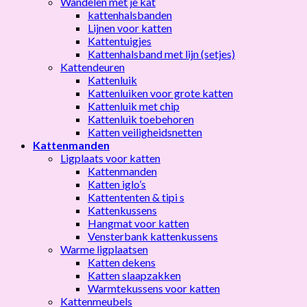
Wandelen met je kat
kattenhalsbanden
Lijnen voor katten
Kattentuigjes
Kattenhalsband met lijn (setjes)
Kattendeuren
Kattenluik
Kattenluiken voor grote katten
Kattenluik met chip
Kattenluik toebehoren
Katten veiligheidsnetten
Kattenmanden
Ligplaats voor katten
Kattenmanden
Katten iglo’s
Kattententen & tipi s
Kattenkussens
Hangmat voor katten
Vensterbank kattenkussens
Warme ligplaatsen
Katten dekens
Katten slaapzakken
Warmtekussens voor katten
Kattenmeubels