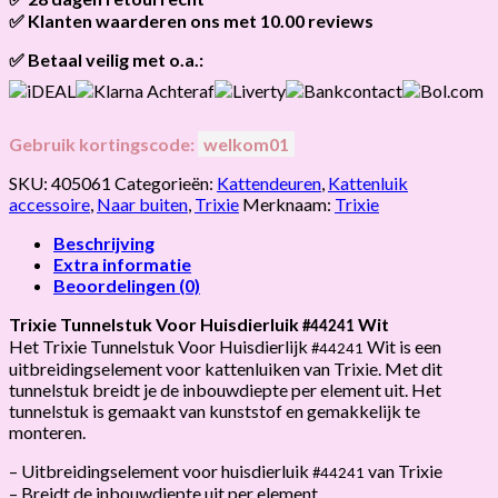
het
vandaag nog verzonden
.
✅ Klanten waarderen ons met 10.00 reviews
Niet tevreden? Geen probleem! Je hebt
28 dagen
de tijd om te
retourneren.
Onze klanten beoordelen ons gemiddeld met
9,2 bij webkeur
✅ Betaal veilig met o.a.:
Gebruik kortingscode:
welkom01
SKU:
405061
Categorieën:
Kattendeuren
,
Kattenluik
accessoire
,
Naar buiten
,
Trixie
Merknaam:
Trixie
Beschrijving
Extra informatie
Beoordelingen (0)
Trixie Tunnelstuk Voor Huisdierluik
Wit
#44241
Het Trixie Tunnelstuk Voor Huisdierlijk
Wit is een
#44241
uitbreidingselement voor kattenluiken van Trixie. Met dit
tunnelstuk breidt je de inbouwdiepte per element uit. Het
tunnelstuk is gemaakt van kunststof en gemakkelijk te
monteren.
– Uitbreidingselement voor huisdierluik
van Trixie
#44241
– Breidt de inbouwdiepte uit per element