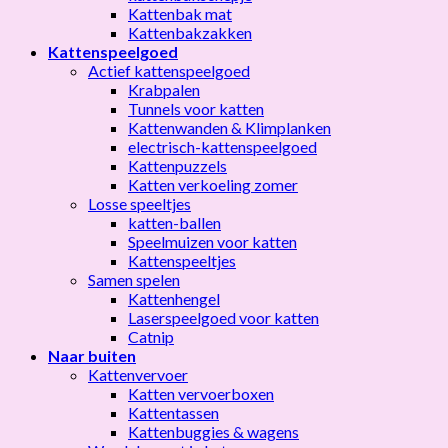
Kattenbak mat
Kattenbakzakken
Kattenspeelgoed
Actief kattenspeelgoed
Krabpalen
Tunnels voor katten
Kattenwanden & Klimplanken
electrisch-kattenspeelgoed
Kattenpuzzels
Katten verkoeling zomer
Losse speeltjes
katten-ballen
Speelmuizen voor katten
Kattenspeeltjes
Samen spelen
Kattenhengel
Laserspeelgoed voor katten
Catnip
Naar buiten
Kattenvervoer
Katten vervoerboxen
Kattentassen
Kattenbuggies & wagens