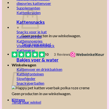
diepvries kattenvoer
Supplementen
Kattenkruiden
Kattensnacks
Snacks voor je kat
Geen producten in uw winkelwagen.
KattenKoekjes
Kattensnoepjes
Terug naar winkel
Vloeibare kattensnack
Kattengras
Bakjes voer & water
Winkelwagen
Kattenvoer en drinkbakken
Kattenfonteinen
Slowfeeder
Snackvoerballen
Geen producten in uw winkelwagen.
Kittens
Terug naar winkel