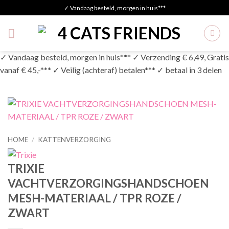
Skip
✓ Vandaag besteld, morgen in huis***
to
content
✓ Vandaag besteld, morgen in huis*** ✓ Verzending € 6,49, Gratis
vanaf € 45,-*** ✓ Veilig (achteraf) betalen*** ✓ betaal in 3 delen
HOME
/
KATTENVERZORGING
TRIXIE
VACHTVERZORGINGSHANDSCHOEN
MESH-MATERIAAL / TPR ROZE /
ZWART