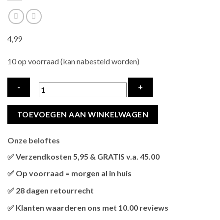
4,99
10 op voorraad (kan nabesteld worden)
TRIXIE
TOEVOEGEN AAN WINKELWAGEN
VACHTVERZORGINGSHANDSCHOEN
MESH-
Onze beloftes
MATERIAAL
/
✅ Verzendkosten 5,95 & GRATIS v.a. 45.00
TPR
Brievenbus verzendingen zijn 3,95, een pakket 5,95 en
✅ Op voorraad = morgen al in huis
ROZE
bestellingen v.a. 45,00 worden gratis verzonden.
Als het product op voorraad is en je bestelt vóór 13:00, wordt
/
✅ 28 dagen retourrecht
het
vandaag nog verzonden
.
ZWART
Niet tevreden? Geen probleem! Je hebt
28 dagen
de tijd om te
✅ Klanten waarderen ons met 10.00 reviews
hoeveelheid
retourneren.
Onze klanten beoordelen ons gemiddeld met
9,2 bij webkeur