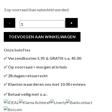
3 op voorraad (kan nabesteld worden)
TRIXIE
TOEVOEGEN AAN WINKELWAGEN
VOERBAK
/
Onze beloftes
DRINKBAK
KAT
✅ Verzendkosten 5,95 & GRATIS v.a. 45.00
PLATTE
Brievenbus verzendingen zijn 3,95, een pakket 5,95 en
✅ Op voorraad = morgen al in huis
NEUS
bestellingen v.a. 45,00 worden gratis verzonden.
Als het product op voorraad is en je bestelt vóór 13:00, wordt
LICHTBLAUW
✅ 28 dagen retourrecht
het
vandaag nog verzonden
.
/
Niet tevreden? Geen probleem! Je hebt
28 dagen
de tijd om te
✅ Klanten waarderen ons met 10.00 reviews
WIT
retourneren.
Onze klanten beoordelen ons gemiddeld met
9,2 bij webkeur
hoeveelheid
✅ Betaal veilig met o.a.: