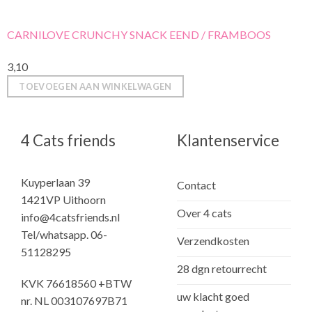
CARNILOVE CRUNCHY SNACK EEND / FRAMBOOS
3,10
TOEVOEGEN AAN WINKELWAGEN
4 Cats friends
Klantenservice
Kuyperlaan 39
Contact
1421VP Uithoorn
Over 4 cats
info@4catsfriends.nl
Tel/whatsapp. 06-
Verzendkosten
51128295
28 dgn retourrecht
KVK 76618560 +BTW
uw klacht goed
nr. NL 003107697B71