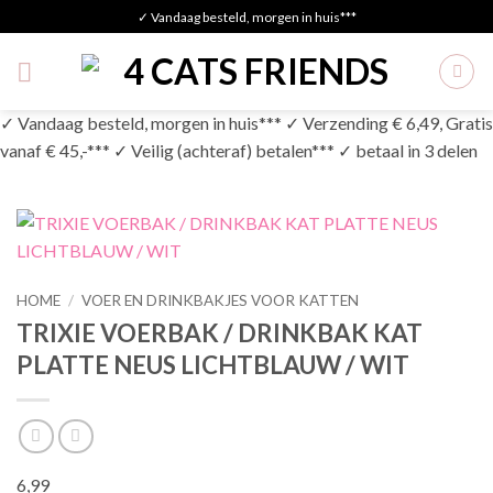
Skip
✓ Vandaag besteld, morgen in huis***
to
content
✓ Vandaag besteld, morgen in huis*** ✓ Verzending € 6,49, Gratis
vanaf € 45,-*** ✓ Veilig (achteraf) betalen*** ✓ betaal in 3 delen
HOME
/
VOER EN DRINKBAKJES VOOR KATTEN
TRIXIE VOERBAK / DRINKBAK KAT
PLATTE NEUS LICHTBLAUW / WIT
6,99