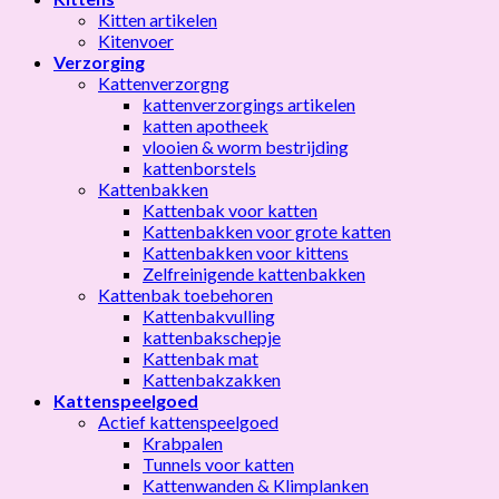
Kitten artikelen
Kitenvoer
Verzorging
Kattenverzorgng
kattenverzorgings artikelen
katten apotheek
vlooien & worm bestrijding
kattenborstels
Kattenbakken
Kattenbak voor katten
Kattenbakken voor grote katten
Kattenbakken voor kittens
Zelfreinigende kattenbakken
Kattenbak toebehoren
Kattenbakvulling
kattenbakschepje
Kattenbak mat
Kattenbakzakken
Kattenspeelgoed
Actief kattenspeelgoed
Krabpalen
Tunnels voor katten
Kattenwanden & Klimplanken