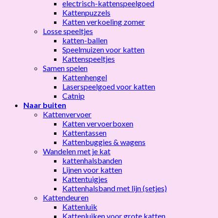
electrisch-kattenspeelgoed
Kattenpuzzels
Katten verkoeling zomer
Losse speeltjes
katten-ballen
Speelmuizen voor katten
Kattenspeeltjes
Samen spelen
Kattenhengel
Laserspeelgoed voor katten
Catnip
Naar buiten
Kattenvervoer
Katten vervoerboxen
Kattentassen
Kattenbuggies & wagens
Wandelen met je kat
kattenhalsbanden
Lijnen voor katten
Kattentuigjes
Kattenhalsband met lijn (setjes)
Kattendeuren
Kattenluik
Kattenluiken voor grote katten