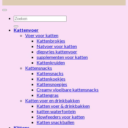
Zoeken
naar:
Kattenvoer
Voer voor katten
Kattenbrokjes
Natvoer voor katten
diepvries kattenvoer
supplementen voor katten
Kattenkruiden
Kattensnacks
Kattensnacks
Kattenkoekjes
Kattensnoepjes
Creamy vloeibare kattensnacks
Kattengras
Katten voer en drinkbakken
Katten voer & drinkbakken
katten waterfontein
Slowfeeders voor katten
Katten snackballen
Kittens