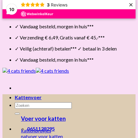
×
3
Reviews
10
Skip
✓ Vandaag besteld, morgen in huis***
to
content
✓ Verzending € 6,49, Gratis vanaf € 45,-***
✓ Veilig (achteraf) betalen*** ✓ betaal in 3 delen
✓ Vandaag besteld, morgen in huis***
Kattenvoer
Zoeken
naar:
Voer voor katten
0651128295
kattenbrokjes
natvoer voor katten