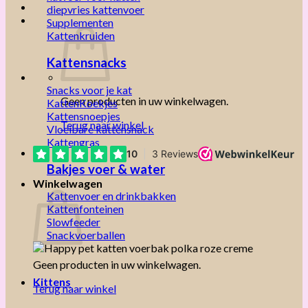
diepvries kattenvoer
Supplementen
Kattenkruiden
Kattensnacks
Snacks voor je kat
Geen producten in uw winkelwagen.
KattenKoekjes
Kattensnoepjes
Terug naar winkel
Vloeibare kattensnack
Kattengras
Bakjes voer & water
Winkelwagen
Kattenvoer en drinkbakken
Kattenfonteinen
Slowfeeder
Snackvoerballen
Geen producten in uw winkelwagen.
Kittens
Terug naar winkel