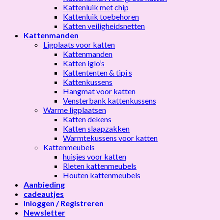
Kattenluik met chip
Kattenluik toebehoren
Katten veiligheidsnetten
Kattenmanden
Ligplaats voor katten
Kattenmanden
Katten iglo’s
Kattententen & tipi s
Kattenkussens
Hangmat voor katten
Vensterbank kattenkussens
Warme ligplaatsen
Katten dekens
Katten slaapzakken
Warmtekussens voor katten
Kattenmeubels
huisjes voor katten
Rieten kattenmeubels
Houten kattenmeubels
Aanbieding
cadeautjes
Inloggen / Registreren
Newsletter