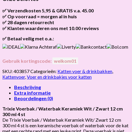
KERAMIEK
WIT
✅ Verzendkosten 5,95 & GRATIS v.a. 45.00
/
✅ Op voorraad = morgen al in huis
Brievenbus verzendingen zijn 3,95, een pakket 5,95 en
ZWART
bestellingen v.a. 45,00 worden gratis verzonden.
✅ 28 dagen retourrecht
Als het product op voorraad is en je bestelt vóór 13:00, wordt
hoeveelheid
het
vandaag nog verzonden
.
✅ Klanten waarderen ons met 10.00 reviews
Niet tevreden? Geen probleem! Je hebt
28 dagen
de tijd om te
retourneren.
Onze klanten beoordelen ons gemiddeld met
9,2 bij webkeur
✅ Betaal veilig met o.a.:
Gebruik kortingscode:
welkom01
SKU:
403857
Categorieën:
Katten voer & drinkbakken
,
Kattenvoer
,
Voer en drinkbakjes voor katten
Beschrijving
Extra informatie
Beoordelingen (0)
Trixie Voerbak / Waterbak Keramiek Wit / Zwart 12 cm
300 ml 4 st
De Trixie Voerbak / Waterbak Keramiek Wit/ Zwart 12 cm
300 ml 4 st is een keramische voerbak of waterbak voor de kat
met een rechte rand met een leuke print. Deze voerbak is niet