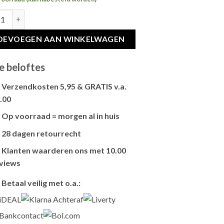
CE CAT STERILIZED SENSITIVE SENIOR 10+ hoeveelheid
OEVOEGEN AAN WINKELWAGEN
e beloftes
Verzendkosten 5,95 & GRATIS v.a.
.00
Brievenbus verzendingen zijn 3,95, een
Op voorraad = morgen al in huis
pakket 5,95 en bestellingen v.a. 45,00
Als het product op voorraad is en je
worden gratis verzonden.
28 dagen retourrecht
bestelt vóór 13:00, wordt het
vandaag
Niet tevreden? Geen probleem! Je hebt
nog verzonden
.
Klanten waarderen ons met 10.00
28 dagen
de tijd om te retourneren.
views
Onze klanten beoordelen ons gemiddeld
Betaal veilig met o.a.:
met
9,2 bij webkeur