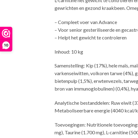
L-carnitine het gewicht te controleren 
gewrichten en gezond kraakbeen. Omega
– Compleet voer van Advance
– Voor senior gesteriliseerde en gecast
– Helpt het gewicht te controleren
10
Inhoud: 10 kg
Samenstelling: Kip (17%), hele maïs, ma
varkenseiwitten, volkoren tarwe (4%), ge
bietenpulp (1,5%), erwtenvezels, tarwegr
bron van immunoglobulinen) (0,4%), hya
Analytische bestanddelen: Ruw eiwit (3
Metaboliseerbare energie (4040 kcal/k
Toevoegingen: Nutritionele toevoegings
mg), Taurine (1.700 mg), L-carnitine (50