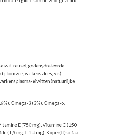
ndroïtine en glucosamine voor gezonde
-eiwit, reuzel, gedehydrateerde
(pluimvee, varkensvlees, vis),
, varkensplasma-eiwitten (natuurlijke
(0,6%), Omega-3 (3%), Omega-6,
Vitamine E (750 mg), Vitamine C (150
de (1,9 mg, I: 1,4 mg), Koper(II)sulfaat