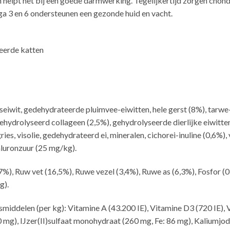
en helpt het bij een goede darmwerking. Tegelijkertijd zorgen cho
 3 en 6 ondersteunen een gezonde huid en vacht.
reerde katten
ïseiwit, gedehydrateerde pluimvee-eiwitten, hele gerst (8%), tarwe
hydrolyseerd collageen (2,5%), gehydrolyseerde dierlijke eiwitten 
ies, visolie, gedehydrateerd ei, mineralen, cichorei-inuline (0,6%)
luronzuur (25 mg/kg).
7%), Ruw vet (16,5%), Ruwe vezel (3,4%), Ruwe as (6,3%), Fosfor 
g).
middelen (per kg): Vitamine A (43.200 IE), Vitamine D3 (720 IE), 
0 mg), IJzer(II)sulfaat monohydraat (260 mg, Fe: 86 mg), Kaliumjodi