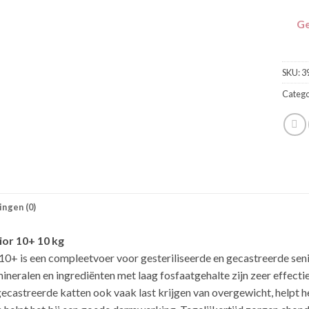
Ge
SKU:
3
Catego
ngen (0)
ior 10+ 10 kg
10+ is een compleetvoer voor gesteriliseerde en gecastreerde senio
neralen en ingrediënten met laag fosfaatgehalte zijn zeer effecti
ecastreerde katten ook vaak last krijgen van overgewicht, helpt h