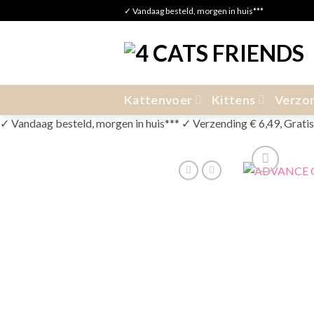
Skip
✓ Vandaag besteld, morgen in huis***
to
content
Kattenvoer
Kittens
Verzor
✓ Vandaag besteld, morgen in huis*** ✓ Verzending € 6,49, Gratis v