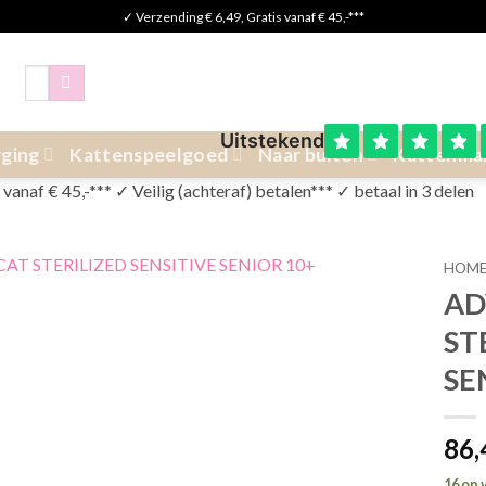
✓ Verzending € 6,49, Gratis vanaf € 45,-***
Zoeken
naar:
ging
Kattenspeelgoed
Naar buiten
Kattenma
anaf € 45,-*** ✓ Veilig (achteraf) betalen*** ✓ betaal in 3 delen
HOM
AD
ST
SE
86
16 op 