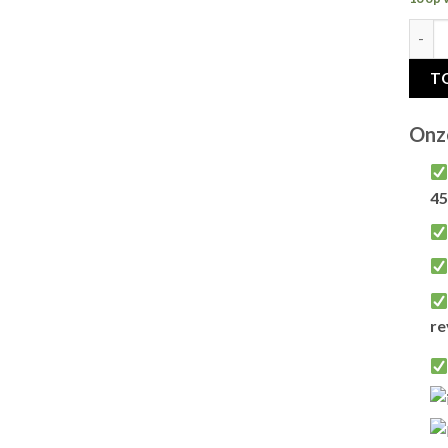
ADVAN
T
Onz
45
re