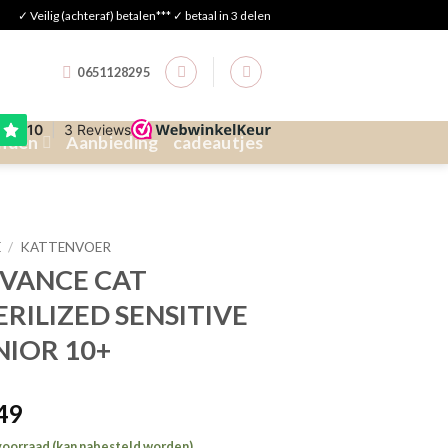
✓ Veilig (achteraf) betalen*** ✓ betaal in 3 delen
0651128295
nden
Aanbieding
cadeautjes
E
/
KATTENVOER
VANCE CAT
ERILIZED SENSITIVE
NIOR 10+
,49
voorraad (kan nabesteld worden)