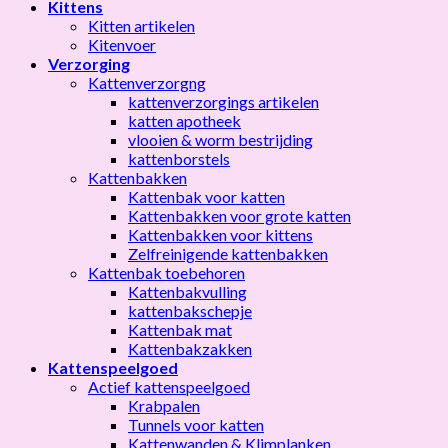
Kittens
Kitten artikelen
Kitenvoer
Verzorging
Kattenverzorgng
kattenverzorgings artikelen
katten apotheek
vlooien & worm bestrijding
kattenborstels
Kattenbakken
Kattenbak voor katten
Kattenbakken voor grote katten
Kattenbakken voor kittens
Zelfreinigende kattenbakken
Kattenbak toebehoren
Kattenbakvulling
kattenbakschepje
Kattenbak mat
Kattenbakzakken
Kattenspeelgoed
Actief kattenspeelgoed
Krabpalen
Tunnels voor katten
Kattenwanden & Klimplanken