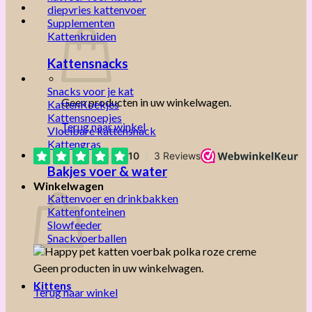
diepvries kattenvoer
Supplementen
Kattenkruiden
Kattensnacks
Snacks voor je kat
Geen producten in uw winkelwagen.
KattenKoekjes
Kattensnoepjes
Terug naar winkel
Vloeibare kattensnack
Kattengras
Bakjes voer & water
Winkelwagen
Kattenvoer en drinkbakken
Kattenfonteinen
Slowfeeder
Snackvoerballen
Geen producten in uw winkelwagen.
Kittens
Terug naar winkel