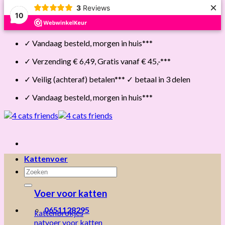
×
3
Reviews
10
Skip
✓ Vandaag besteld, morgen in huis***
to
content
✓ Verzending € 6,49, Gratis vanaf € 45,-***
✓ Veilig (achteraf) betalen*** ✓ betaal in 3 delen
✓ Vandaag besteld, morgen in huis***
Kattenvoer
Zoeken
naar:
Voer voor katten
0651128295
kattenbrokjes
natvoer voor katten