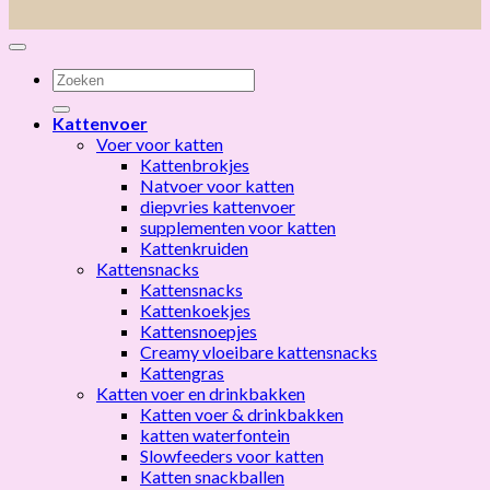
Zoeken
naar:
Kattenvoer
Voer voor katten
Kattenbrokjes
Natvoer voor katten
diepvries kattenvoer
supplementen voor katten
Kattenkruiden
Kattensnacks
Kattensnacks
Kattenkoekjes
Kattensnoepjes
Creamy vloeibare kattensnacks
Kattengras
Katten voer en drinkbakken
Katten voer & drinkbakken
katten waterfontein
Slowfeeders voor katten
Katten snackballen