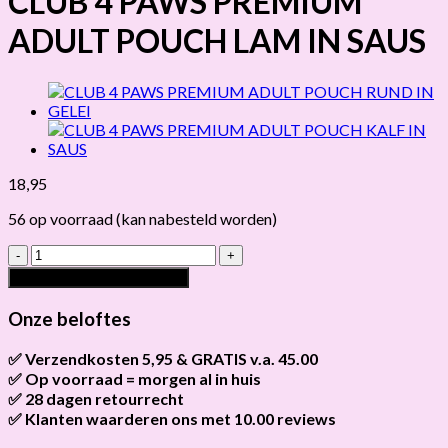
CLUB 4 PAWS PREMIUM
ADULT POUCH LAM IN SAUS
18,95
56 op voorraad (kan nabesteld worden)
CLUB
4
Toevoegen aan winkelwagen
PAWS
PREMIUM
Onze beloftes
ADULT
POUCH
✅ Verzendkosten 5,95 & GRATIS v.a. 45.00
LAM
✅ Op voorraad = morgen al in huis
Brievenbus verzendingen zijn 3,95, een pakket 5,95 en
IN
bestellingen v.a. 45,00 worden gratis verzonden.
✅ 28 dagen retourrecht
Als het product op voorraad is en je bestelt vóór 13:00, wordt
SAUS
het
vandaag nog verzonden
.
✅ Klanten waarderen ons met 10.00 reviews
Niet tevreden? Geen probleem! Je hebt
28 dagen
de tijd om te
hoeveelheid
retourneren.
Onze klanten beoordelen ons gemiddeld met
9,2 bij webkeur