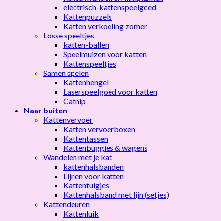
electrisch-kattenspeelgoed
Kattenpuzzels
Katten verkoeling zomer
Losse speeltjes
katten-ballen
Speelmuizen voor katten
Kattenspeeltjes
Samen spelen
Kattenhengel
Laserspeelgoed voor katten
Catnip
Naar buiten
Kattenvervoer
Katten vervoerboxen
Kattentassen
Kattenbuggies & wagens
Wandelen met je kat
kattenhalsbanden
Lijnen voor katten
Kattentuigjes
Kattenhalsband met lijn (setjes)
Kattendeuren
Kattenluik