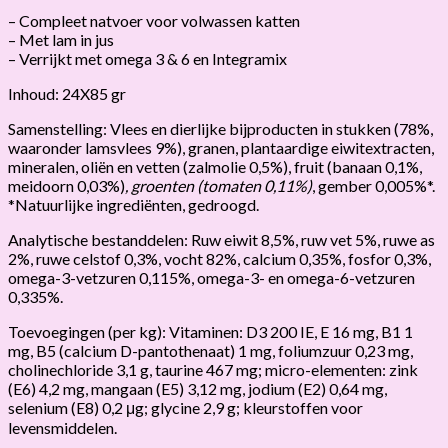
– Compleet natvoer voor volwassen katten
– Met lam in jus
– Verrijkt met omega 3 & 6 en Integramix
Inhoud: 24X85 gr
Samenstelling: Vlees en dierlijke bijproducten in stukken (78%,
waaronder lamsvlees 9%), granen, plantaardige eiwitextracten,
mineralen, oliën en vetten (zalmolie 0,5%), fruit (banaan 0,1%,
meidoorn 0,03%)
, groenten (tomaten 0,11%)
, gember 0,005%*.
*Natuurlijke ingrediënten, gedroogd.
Analytische bestanddelen: Ruw eiwit 8,5%, ruw vet 5%, ruwe as
2%, ruwe celstof 0,3%, vocht 82%, calcium 0,35%, fosfor 0,3%,
omega-3-vetzuren 0,115%, omega-3- en omega-6-vetzuren
0,335%.
Toevoegingen (per kg): Vitaminen: D3 200 IE, E 16 mg, B1 1
mg, B5 (calcium D-pantothenaat) 1 mg, foliumzuur 0,23 mg,
cholinechloride 3,1 g, taurine 467 mg; micro-elementen: zink
(E6) 4,2 mg, mangaan (E5) 3,12 mg, jodium (E2) 0,64 mg,
selenium (E8) 0,2 μg; glycine 2,9 g; kleurstoffen voor
levensmiddelen.