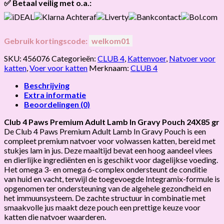
✅ Betaal veilig met o.a.:
Gebruik kortingscode:
welkom01
SKU:
456076
Categorieën:
CLUB 4
,
Kattenvoer
,
Natvoer voor
katten
,
Voer voor katten
Merknaam:
CLUB 4
Beschrijving
Extra informatie
Beoordelingen (0)
Club 4 Paws Premium Adult Lamb In Gravy Pouch 24X85 gr
De Club 4 Paws Premium Adult Lamb In Gravy Pouch is een
compleet premium natvoer voor volwassen katten, bereid met
stukjes lam in jus. Deze maaltijd bevat een hoog aandeel vlees
en dierlijke ingrediënten en is geschikt voor dagelijkse voeding.
Het omega 3- en omega 6-complex ondersteunt de conditie
van huid en vacht, terwijl de toegevoegde Integramix-formule is
opgenomen ter ondersteuning van de algehele gezondheid en
het immuunsysteem. De zachte structuur in combinatie met
smaakvolle jus maakt deze pouch een prettige keuze voor
katten die natvoer waarderen.