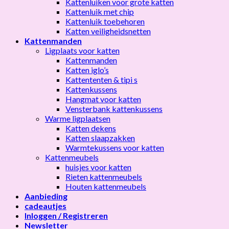
Kattenluiken voor grote katten
Kattenluik met chip
Kattenluik toebehoren
Katten veiligheidsnetten
Kattenmanden
Ligplaats voor katten
Kattenmanden
Katten iglo’s
Kattententen & tipi s
Kattenkussens
Hangmat voor katten
Vensterbank kattenkussens
Warme ligplaatsen
Katten dekens
Katten slaapzakken
Warmtekussens voor katten
Kattenmeubels
huisjes voor katten
Rieten kattenmeubels
Houten kattenmeubels
Aanbieding
cadeautjes
Inloggen / Registreren
Newsletter