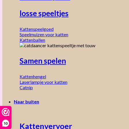
losse speeltjes
Kattenspeelgoed
Speelmuizen voor katten
Kattenballen
Samen spelen
Kattenhengel
Laserlampje voor katten
Catnip
Naar buiten
10
Kattenvervoer