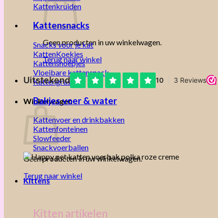
Kattenkruiden
Kattensnacks
Geen producten in uw winkelwagen.
Snacks voor je kat
KattenKoekjes
Terug naar winkel
Kattensnoepjes
Vloeibare kattensnack
Kattengras
Bakjes voer & water
Winkelwagen
Kattenvoer en drinkbakken
Kattenfonteinen
Slowfeeder
Snackvoerballen
Geen producten in uw winkelwagen.
Terug naar winkel
Kittens
Kitten artikelen