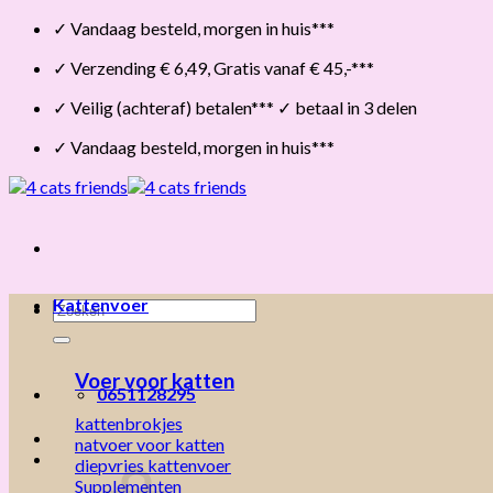
Skip
✓ Vandaag besteld, morgen in huis***
to
✓ Verzending € 6,49, Gratis vanaf € 45,-***
content
✓ Veilig (achteraf) betalen*** ✓ betaal in 3 delen
✓ Vandaag besteld, morgen in huis***
Kattenvoer
Zoeken
naar:
Voer voor katten
0651128295
kattenbrokjes
natvoer voor katten
diepvries kattenvoer
Supplementen