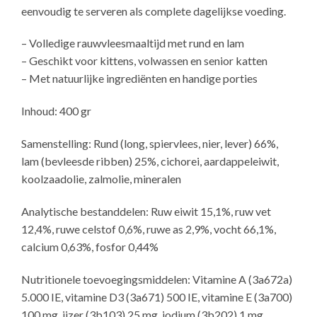
eenvoudig te serveren als complete dagelijkse voeding.
– Volledige rauwvleesmaaltijd met rund en lam
– Geschikt voor kittens, volwassen en senior katten
– Met natuurlijke ingrediënten en handige porties
Inhoud: 400 gr
Samenstelling: Rund (long, spiervlees, nier, lever) 66%,
lam (bevleesde ribben) 25%, cichorei, aardappeleiwit,
koolzaadolie, zalmolie, mineralen
Analytische bestanddelen: Ruw eiwit 15,1%, ruw vet
12,4%, ruwe celstof 0,6%, ruwe as 2,9%, vocht 66,1%,
calcium 0,63%, fosfor 0,44%
Nutritionele toevoegingsmiddelen: Vitamine A (3a672a)
5.000 IE, vitamine D3 (3a671) 500 IE, vitamine E (3a700)
100 mg, ijzer (3b103) 25 mg, jodium (3b202) 1 mg,