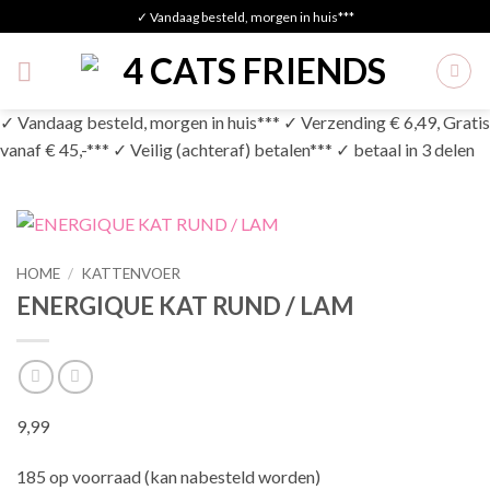
Skip
✓ Vandaag besteld, morgen in huis***
to
content
✓ Vandaag besteld, morgen in huis*** ✓ Verzending € 6,49, Gratis
vanaf € 45,-*** ✓ Veilig (achteraf) betalen*** ✓ betaal in 3 delen
HOME
/
KATTENVOER
ENERGIQUE KAT RUND / LAM
9,99
185 op voorraad (kan nabesteld worden)