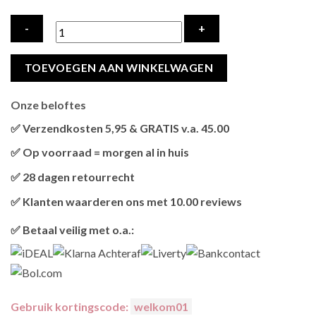
ENERGIQUE
TOEVOEGEN AAN WINKELWAGEN
KAT
RUND
Onze beloftes
/
LAM
✅ Verzendkosten 5,95 & GRATIS v.a. 45.00
hoeveelheid
Brievenbus verzendingen zijn 3,95, een pakket 5,95 en
✅ Op voorraad = morgen al in huis
bestellingen v.a. 45,00 worden gratis verzonden.
Als het product op voorraad is en je bestelt vóór 13:00, wordt
✅ 28 dagen retourrecht
het
vandaag nog verzonden
.
Niet tevreden? Geen probleem! Je hebt
28 dagen
de tijd om te
✅ Klanten waarderen ons met 10.00 reviews
retourneren.
Onze klanten beoordelen ons gemiddeld met
9,2 bij webkeur
✅ Betaal veilig met o.a.:
Gebruik kortingscode:
welkom01