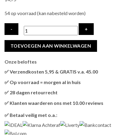
54 op voorraad (kan nabesteld worden)
HAPPY
TOEVOEGEN AAN WINKELWAGEN
PET
TABBY
Onze beloftes
PATCH
BALLEN
✅ Verzendkosten 5,95 & GRATIS v.a. 45.00
MULTIPACK
Brievenbus verzendingen zijn 3,95, een pakket 5,95 en
✅ Op voorraad = morgen al in huis
hoeveelheid
bestellingen v.a. 45,00 worden gratis verzonden.
Als het product op voorraad is en je bestelt vóór 13:00, wordt
✅ 28 dagen retourrecht
het
vandaag nog verzonden
.
Niet tevreden? Geen probleem! Je hebt
28 dagen
de tijd om te
✅ Klanten waarderen ons met 10.00 reviews
retourneren.
Onze klanten beoordelen ons gemiddeld met
9,2 bij webkeur
✅ Betaal veilig met o.a.: