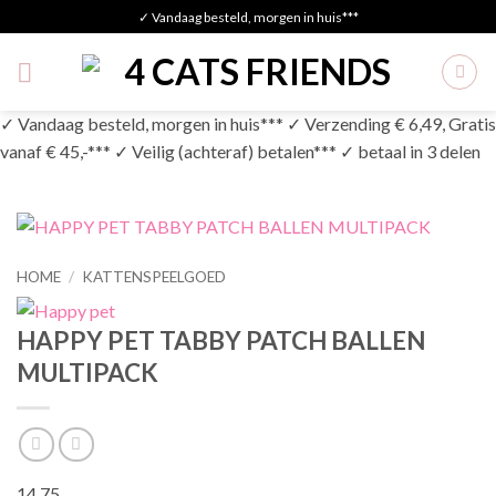
Skip
✓ Vandaag besteld, morgen in huis***
to
content
✓ Vandaag besteld, morgen in huis*** ✓ Verzending € 6,49, Gratis
vanaf € 45,-*** ✓ Veilig (achteraf) betalen*** ✓ betaal in 3 delen
HOME
/
KATTENSPEELGOED
HAPPY PET TABBY PATCH BALLEN
MULTIPACK
14,75