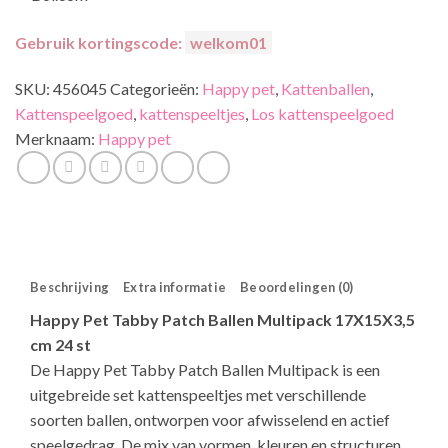
Gebruik kortingscode:
welkom01
SKU:
456045
Categorieën:
Happy pet
,
Kattenballen
,
Kattenspeelgoed
,
kattenspeeltjes
,
Los kattenspeelgoed
Merknaam:
Happy pet
Beschrijving
Extra informatie
Beoordelingen (0)
Happy Pet Tabby Patch Ballen Multipack 17X15X3,5
cm 24 st
De Happy Pet Tabby Patch Ballen Multipack is een
uitgebreide set kattenspeeltjes met verschillende
soorten ballen, ontworpen voor afwisselend en actief
speelgedrag. De mix van vormen, kleuren en structuren