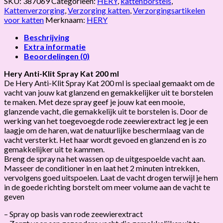
SKU:
387069
Categorieën:
HERY
,
kattenborstels
,
Kattenverzorging
,
Verzorging katten
,
Verzorgingsartikelen
voor katten
Merknaam:
HERY
Beschrijving
Extra informatie
Beoordelingen (0)
Hery Anti-Klit Spray Kat 200 ml
De Hery Anti-Klit Spray Kat 200 ml is speciaal gemaakt om de
vacht van jouw kat glanzend en gemakkelijker uit te borstelen
te maken. Met deze spray geef je jouw kat een mooie,
glanzende vacht, die gemakkelijk uit te borstelen is. Door de
werking van het toegevoegde rode zeewierextract leg je een
laagje om de haren, wat de natuurlijke beschermlaag van de
vacht versterkt. Het haar wordt gevoed en glanzend en is zo
gemakkelijker uit te kammen.
Breng de spray na het wassen op de uitgespoelde vacht aan.
Masseer de conditioner in en laat het 2 minuten intrekken,
vervolgens goed uitspoelen. Laat de vacht drogen terwijl je hem
in de goede richting borstelt om meer volume aan de vacht te
geven
– Spray op basis van rode zeewierextract