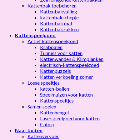
Kattenbak toebehoren
Kattenbakvulling
kattenbakschepje
Kattenbak mat
Kattenbakzakken
Kattenspeelgoed
Actief kattenspeelgoed
Krabpalen
Tunnels voor katten
Kattenwanden & Klimplanken
electrisch-kattenspeelgoed
Kattenpuzzels
Katten verkoeling zomer
Losse speeltjes
katten-ballen
Speelmuizen voor katten
Kattenspeeltjes
Samen spelen
Kattenhengel
Laserspeelgoed voor katten
Catnip
Naar buiten
Kattenvervoer