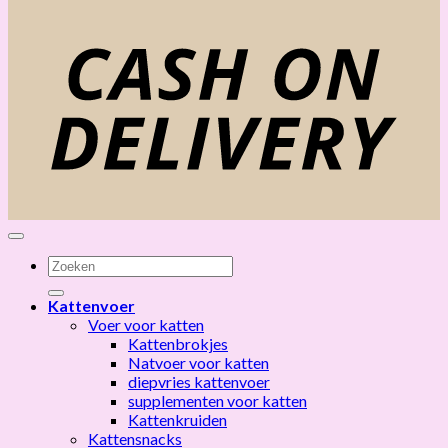
C
D
Zoeken
naar:
Kattenvoer
Voer voor katten
Kattenbrokjes
Natvoer voor katten
diepvries kattenvoer
supplementen voor katten
Kattenkruiden
Kattensnacks