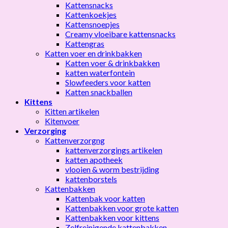
Kattensnacks
Kattenkoekjes
Kattensnoepjes
Creamy vloeibare kattensnacks
Kattengras
Katten voer en drinkbakken
Katten voer & drinkbakken
katten waterfontein
Slowfeeders voor katten
Katten snackballen
Kittens
Kitten artikelen
Kitenvoer
Verzorging
Kattenverzorgng
kattenverzorgings artikelen
katten apotheek
vlooien & worm bestrijding
kattenborstels
Kattenbakken
Kattenbak voor katten
Kattenbakken voor grote katten
Kattenbakken voor kittens
Zelfreinigende kattenbakken