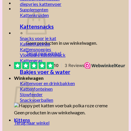
diepvries kattenvoer
Supplementen
Kattenkruiden
Kattensnacks
Snacks voor je kat
Geen producten in uw winkelwagen.
KattenKoekjes
Kattensnoepjes
Terug naar winkel
Vloeibare kattensnack
Kattengras
Bakjes voer & water
Winkelwagen
Kattenvoer en drinkbakken
Kattenfonteinen
Slowfeeder
Snackvoerballen
Geen producten in uw winkelwagen.
Kittens
Terug naar winkel