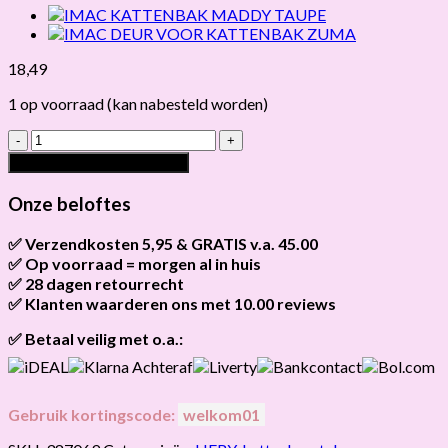
18,49
1 op voorraad (kan nabesteld worden)
HERY
ANTI-
Toevoegen aan winkelwagen
KLIT
SPRAY
Onze beloftes
KAT
hoeveelheid
✅ Verzendkosten 5,95 & GRATIS v.a. 45.00
✅ Op voorraad = morgen al in huis
Brievenbus verzendingen zijn 3,95, een pakket 5,95 en
bestellingen v.a. 45,00 worden gratis verzonden.
✅ 28 dagen retourrecht
Als het product op voorraad is en je bestelt vóór 13:00, wordt
het
vandaag nog verzonden
.
✅ Klanten waarderen ons met 10.00 reviews
Niet tevreden? Geen probleem! Je hebt
28 dagen
de tijd om te
retourneren.
Onze klanten beoordelen ons gemiddeld met
9,2 bij webkeur
✅ Betaal veilig met o.a.:
Gebruik kortingscode:
welkom01