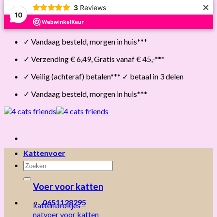
×
3
Reviews
10
Skip
✓ Vandaag besteld, morgen in huis***
to
content
✓ Verzending € 6,49, Gratis vanaf € 45,-***
✓ Veilig (achteraf) betalen*** ✓ betaal in 3 delen
✓ Vandaag besteld, morgen in huis***
Kattenvoer
Zoeken
naar:
Voer voor katten
0651128295
kattenbrokjes
natvoer voor katten