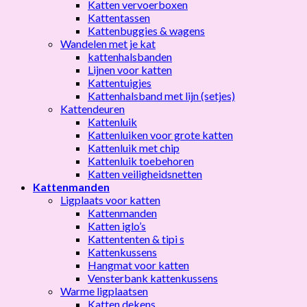
Katten vervoerboxen
Kattentassen
Kattenbuggies & wagens
Wandelen met je kat
kattenhalsbanden
Lijnen voor katten
Kattentuigjes
Kattenhalsband met lijn (setjes)
Kattendeuren
Kattenluik
Kattenluiken voor grote katten
Kattenluik met chip
Kattenluik toebehoren
Katten veiligheidsnetten
Kattenmanden
Ligplaats voor katten
Kattenmanden
Katten iglo’s
Kattententen & tipi s
Kattenkussens
Hangmat voor katten
Vensterbank kattenkussens
Warme ligplaatsen
Katten dekens