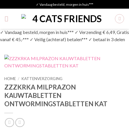
Skip
✓ Vandaag besteld, morgen in huis***
to
content
✓ Vandaag besteld, morgen in huis*** ✓ Verzending € 6,49, Gratis
vanaf € 45,-*** ✓ Veilig (achteraf) betalen*** ✓ betaal in 3 delen
HOME
/
KATTENVERZORGING
ZZZKRKA MILPRAZON
KAUWTABLETTEN
ONTWORMINGSTABLETTEN KAT