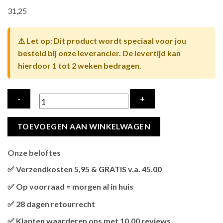
31,25
⚠ Let op: Dit product wordt speciaal voor jou
besteld bij onze leverancier. De levertijd kan
hierdoor 1 tot 2 weken bedragen.
ZZZKRKA
TOEVOEGEN AAN WINKELWAGEN
MILPRAZON
KAUWTABLETTEN
Onze beloftes
ONTWORMINGSTABLETTEN
KAT
✅ Verzendkosten 5,95 & GRATIS v.a. 45.00
hoeveelheid
Brievenbus verzendingen zijn 3,95, een pakket 5,95 en
✅ Op voorraad = morgen al in huis
bestellingen v.a. 45,00 worden gratis verzonden.
Als het product op voorraad is en je bestelt vóór 13:00, wordt
✅ 28 dagen retourrecht
het
vandaag nog verzonden
.
Niet tevreden? Geen probleem! Je hebt
28 dagen
de tijd om te
✅ Klanten waarderen ons met 10.00 reviews