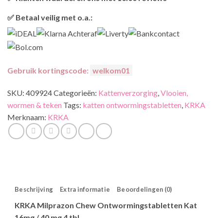
retourneren.
Onze klanten beoordelen ons gemiddeld met
9,2 bij webkeur
✅ Betaal veilig met o.a.:
Gebruik kortingscode:
welkom01
SKU:
409924
Categorieën:
Kattenverzorging
,
Vlooien,
wormen & teken
Tags:
katten ontwormingstabletten
,
KRKA
Merknaam:
KRKA
Beschrijving
Extra informatie
Beoordelingen (0)
KRKA Milprazon Chew Ontwormingstabletten Kat
16mg / 40 mg 4 tbl