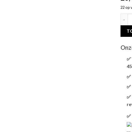
22 op 
SAVI
T
Onz
✅ 
45
✅ 
✅ 
✅ 
re
✅ 