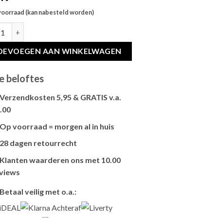
voorraad (kan nabesteld worden)
C KATTENBAK NESTOR MOKKA / BRUIN hoeveelheid
OEVOEGEN AAN WINKELWAGEN
e beloftes
Verzendkosten 5,95 & GRATIS v.a.
.00
Brievenbus verzendingen zijn 3,95, een
Op voorraad = morgen al in huis
pakket 5,95 en bestellingen v.a. 45,00
Als het product op voorraad is en je
worden gratis verzonden.
28 dagen retourrecht
bestelt vóór 13:00, wordt het
vandaag
Niet tevreden? Geen probleem! Je hebt
nog verzonden
.
Klanten waarderen ons met 10.00
28 dagen
de tijd om te retourneren.
views
Onze klanten beoordelen ons gemiddeld
Betaal veilig met o.a.:
met
9,2 bij webkeur