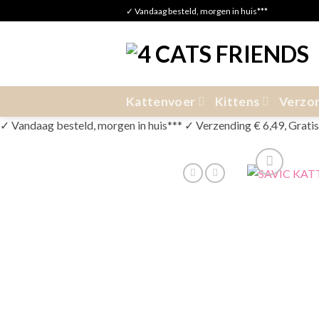
Skip
✓ Vandaag besteld, morgen in huis***
to
content
Kattenvoer
Kittens
Verzor
✓ Vandaag besteld, morgen in huis*** ✓ Verzending € 6,49, Gratis v