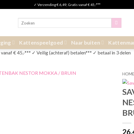
✓ Verzending € 6,49, Gratis vanaf € 45,-***
Zoeken
naar:
ging
Kattenspeelgoed
Naar buiten
Kattenma
anaf € 45,-*** ✓ Veilig (achteraf) betalen*** ✓ betaal in 3 delen
HOM
SA
NE
BR
26