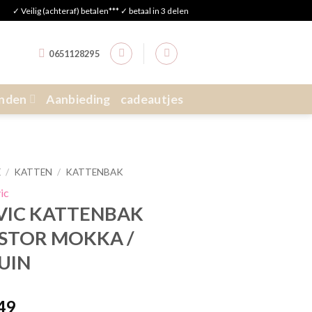
✓ Veilig (achteraf) betalen*** ✓ betaal in 3 delen
0651128295
nden
Aanbieding
cadeautjes
E
/
KATTEN
/
KATTENBAK
VIC KATTENBAK
STOR MOKKA /
UIN
,49