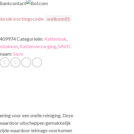
bruik kortingscode:
welkom01
409974
Categorieën:
Kattenbak
,
enbakken
,
Kattenverzorging
,
SAVIC
naam:
Savic
ing voor een snelle reiniging. Deze
, waardoor uitscheppen gemakkelijk
erzijde waardoor lekkage voorkomen