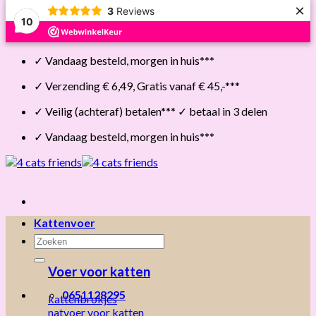
×
3
Reviews
10
Skip
✓ Vandaag besteld, morgen in huis***
to
content
✓ Verzending € 6,49, Gratis vanaf € 45,-***
✓ Veilig (achteraf) betalen*** ✓ betaal in 3 delen
✓ Vandaag besteld, morgen in huis***
Kattenvoer
Zoeken
naar:
Voer voor katten
0651128295
kattenbrokjes
natvoer voor katten