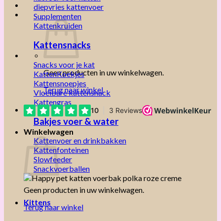
diepvries kattenvoer
Supplementen
Kattenkruiden
Kattensnacks
Snacks voor je kat
Geen producten in uw winkelwagen.
KattenKoekjes
Kattensnoepjes
Terug naar winkel
Vloeibare kattensnack
Kattengras
Bakjes voer & water
Winkelwagen
Kattenvoer en drinkbakken
Kattenfonteinen
Slowfeeder
Snackvoerballen
Geen producten in uw winkelwagen.
Kittens
Terug naar winkel