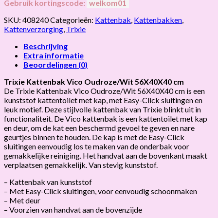
Gebruik kortingscode:
welkom01
SKU:
408240
Categorieën:
Kattenbak
,
Kattenbakken
,
Kattenverzorging
,
Trixie
Beschrijving
Extra informatie
Beoordelingen (0)
Trixie Kattenbak Vico Oudroze/Wit 56X40X
40 cm
De Trixie Kattenbak Vico Oudroze/Wit 56X40X40 cm is een
kunststof kattentoilet met kap, met Easy-Click sluitingen en
leuk motief. Deze stijlvolle kattenbak van Trixie blinkt uit in
functionaliteit. De Vico kattenbak is een kattentoilet met kap
en deur, om de kat een beschermd gevoel te geven en nare
geurtjes binnen te houden. De kap is met de Easy-Click
sluitingen eenvoudig los te maken van de onderbak voor
gemakkelijke reiniging. Het handvat aan de bovenkant maakt
verplaatsen gemakkelijk. Van stevig kunststof.
– Kattenbak van kunststof
– Met Easy-Click sluitingen, voor eenvoudig schoonmaken
– Met deur
– Voorzien van handvat aan de bovenzijde