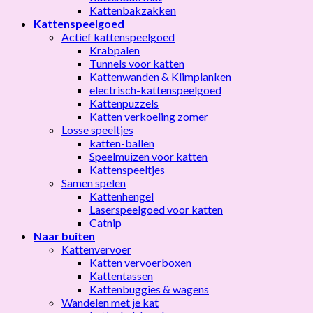
Kattenbakzakken
Kattenspeelgoed
Actief kattenspeelgoed
Krabpalen
Tunnels voor katten
Kattenwanden & Klimplanken
electrisch-kattenspeelgoed
Kattenpuzzels
Katten verkoeling zomer
Losse speeltjes
katten-ballen
Speelmuizen voor katten
Kattenspeeltjes
Samen spelen
Kattenhengel
Laserspeelgoed voor katten
Catnip
Naar buiten
Kattenvervoer
Katten vervoerboxen
Kattentassen
Kattenbuggies & wagens
Wandelen met je kat