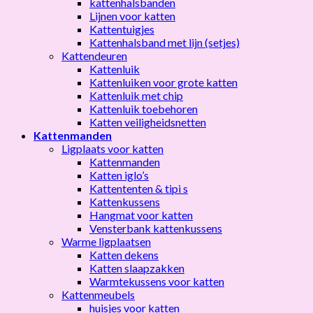
kattenhalsbanden
Lijnen voor katten
Kattentuigjes
Kattenhalsband met lijn (setjes)
Kattendeuren
Kattenluik
Kattenluiken voor grote katten
Kattenluik met chip
Kattenluik toebehoren
Katten veiligheidsnetten
Kattenmanden
Ligplaats voor katten
Kattenmanden
Katten iglo’s
Kattententen & tipi s
Kattenkussens
Hangmat voor katten
Vensterbank kattenkussens
Warme ligplaatsen
Katten dekens
Katten slaapzakken
Warmtekussens voor katten
Kattenmeubels
huisjes voor katten