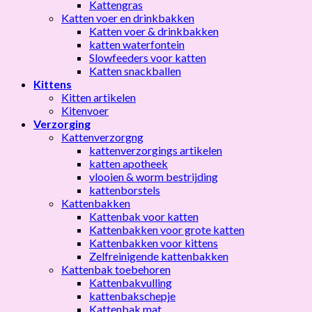
Kattengras
Katten voer en drinkbakken
Katten voer & drinkbakken
katten waterfontein
Slowfeeders voor katten
Katten snackballen
Kittens
Kitten artikelen
Kitenvoer
Verzorging
Kattenverzorgng
kattenverzorgings artikelen
katten apotheek
vlooien & worm bestrijding
kattenborstels
Kattenbakken
Kattenbak voor katten
Kattenbakken voor grote katten
Kattenbakken voor kittens
Zelfreinigende kattenbakken
Kattenbak toebehoren
Kattenbakvulling
kattenbakschepje
Kattenbak mat