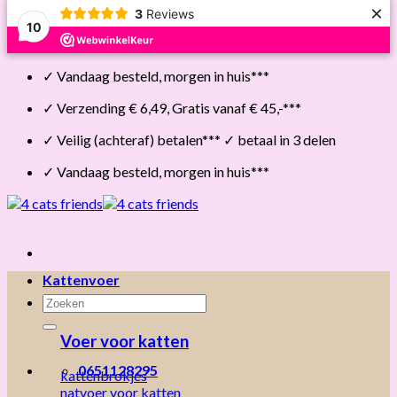
×
3
Reviews
10
Skip
✓ Vandaag besteld, morgen in huis***
to
content
✓ Verzending € 6,49, Gratis vanaf € 45,-***
✓ Veilig (achteraf) betalen*** ✓ betaal in 3 delen
✓ Vandaag besteld, morgen in huis***
Kattenvoer
Zoeken
naar:
Voer voor katten
0651128295
kattenbrokjes
natvoer voor katten