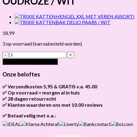
OUDROZE / WIT
18,99
3 op voorraad (kan nabesteld worden)
TRIXIE
KATTENBAK
Toevoegen aan winkelwagen
VICO
OUDROZE
Onze beloftes
/
WIT
✅ Verzendkosten 5,95 & GRATIS v.a. 45.00
hoeveelheid
✅ Op voorraad = morgen al in huis
Brievenbus verzendingen zijn 3,95, een pakket 5,95 en
bestellingen v.a. 45,00 worden gratis verzonden.
✅ 28 dagen retourrecht
Als het product op voorraad is en je bestelt vóór 13:00, wordt
het
vandaag nog verzonden
.
✅ Klanten waarderen ons met 10.00 reviews
Niet tevreden? Geen probleem! Je hebt
28 dagen
de tijd om te
retourneren.
Onze klanten beoordelen ons gemiddeld met
9,2 bij webkeur
✅ Betaal veilig met o.a.: