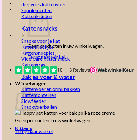
diepvries kattenvoer
Supplementen
Kattenkruiden
Kattensnacks
Snacks voor je kat
Geen producten in uw winkelwagen.
KattenKoekjes
Kattensnoepjes
Terug naar winkel
Vloeibare kattensnack
Kattengras
Bakjes voer & water
Winkelwagen
Kattenvoer en drinkbakken
Kattenfonteinen
Slowfeeder
Snackvoerballen
Geen producten in uw winkelwagen.
Kittens
Terug naar winkel