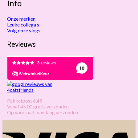
Info
Onze merken
Leuke collega s
Volg onze vlogs
Revieuws
Pakketpost 6,49
Vanaf 45.00 gratis verzonden
Op voorraad=vandaag verzonden
V