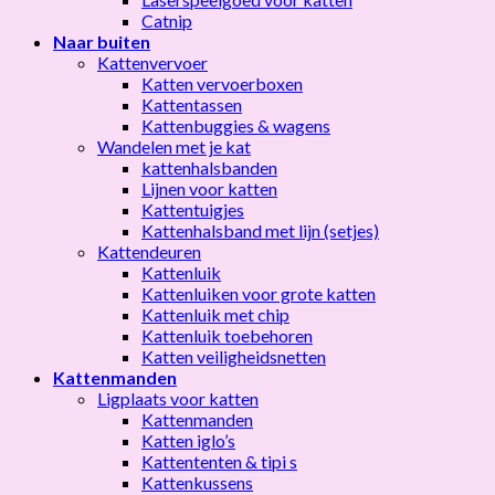
Catnip
Naar buiten
Kattenvervoer
Katten vervoerboxen
Kattentassen
Kattenbuggies & wagens
Wandelen met je kat
kattenhalsbanden
Lijnen voor katten
Kattentuigjes
Kattenhalsband met lijn (setjes)
Kattendeuren
Kattenluik
Kattenluiken voor grote katten
Kattenluik met chip
Kattenluik toebehoren
Katten veiligheidsnetten
Kattenmanden
Ligplaats voor katten
Kattenmanden
Katten iglo’s
Kattententen & tipi s
Kattenkussens