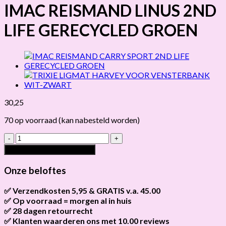
IMAC REISMAND LINUS 2ND
LIFE GERECYCLED GROEN
30,25
70 op voorraad (kan nabesteld worden)
IMAC
REISMAND
Toevoegen aan winkelwagen
LINUS
2ND
Onze beloftes
LIFE
GERECYCLED
✅ Verzendkosten 5,95 & GRATIS v.a. 45.00
GROEN
✅ Op voorraad = morgen al in huis
Brievenbus verzendingen zijn 3,95, een pakket 5,95 en
hoeveelheid
bestellingen v.a. 45,00 worden gratis verzonden.
✅ 28 dagen retourrecht
Als het product op voorraad is en je bestelt vóór 13:00, wordt
het
vandaag nog verzonden
.
✅ Klanten waarderen ons met 10.00 reviews
Niet tevreden? Geen probleem! Je hebt
28 dagen
de tijd om te