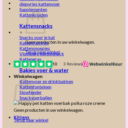
diepvries kattenvoer
Supplementen
Kattenkruiden
Kattensnacks
Snacks voor je kat
Geen producten in uw winkelwagen.
KattenKoekjes
Kattensnoepjes
Terug naar winkel
Vloeibare kattensnack
Kattengras
Bakjes voer & water
Winkelwagen
Kattenvoer en drinkbakken
Kattenfonteinen
Slowfeeder
Snackvoerballen
Geen producten in uw winkelwagen.
Kittens
Terug naar winkel