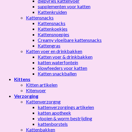
diepvries kattenvoer
supplementen voor katten
Kattenkruiden
Kattensnacks
Kattensnacks
Kattenkoekjes
Kattensnoepjes
Creamy vloeibare kattensnacks
Kattengras
Katten voer en drinkbakken
Katten voer & drinkbakken
katten waterfontein
Slowfeeders voor katten
Katten snackballen
Kittens
Kitten artikelen
Kitenvoer
Verzorging
Kattenverzorgng
kattenverzorgings artikelen
katten apotheek
vlooien & worm bestrijding
kattenborstels
Kattenbakken