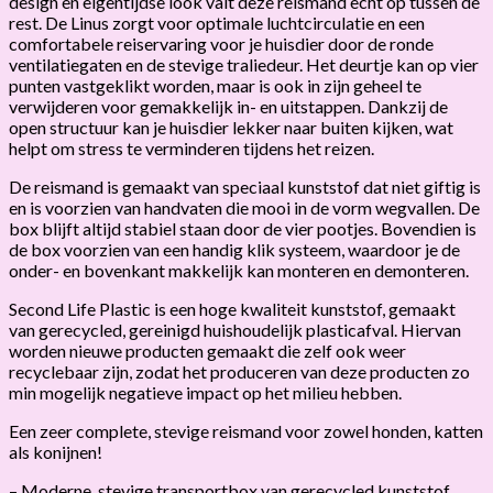
design en eigentijdse look valt deze reismand echt op tussen de
rest. De Linus zorgt voor optimale luchtcirculatie en een
comfortabele reiservaring voor je huisdier door de ronde
ventilatiegaten en de stevige traliedeur. Het deurtje kan op vier
punten vastgeklikt worden, maar is ook in zijn geheel te
verwijderen voor gemakkelijk in- en uitstappen. Dankzij de
open structuur kan je huisdier lekker naar buiten kijken, wat
helpt om stress te verminderen tijdens het reizen.
De reismand is gemaakt van speciaal kunststof dat niet giftig is
en is voorzien van handvaten die mooi in de vorm wegvallen. De
box blijft altijd stabiel staan door de vier pootjes. Bovendien is
de box voorzien van een handig klik systeem, waardoor je de
onder- en bovenkant makkelijk kan monteren en demonteren.
Second Life Plastic is een hoge kwaliteit kunststof, gemaakt
van gerecycled, gereinigd huishoudelijk plasticafval. Hiervan
worden nieuwe producten gemaakt die zelf ook weer
recyclebaar zijn, zodat het produceren van deze producten zo
min mogelijk negatieve impact op het milieu hebben.
Een zeer complete, stevige reismand voor zowel honden, katten
als konijnen!
– Moderne, stevige transportbox van gerecycled kunststof