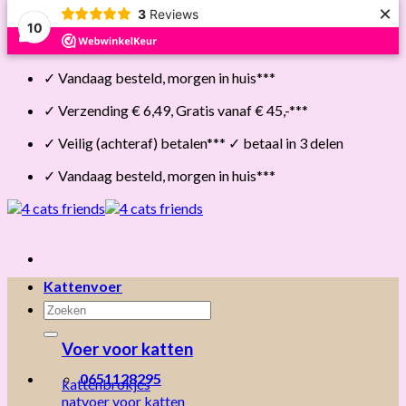
×
3
Reviews
10
Skip
✓ Vandaag besteld, morgen in huis***
to
content
✓ Verzending € 6,49, Gratis vanaf € 45,-***
✓ Veilig (achteraf) betalen*** ✓ betaal in 3 delen
✓ Vandaag besteld, morgen in huis***
Kattenvoer
Zoeken
naar:
Voer voor katten
0651128295
kattenbrokjes
natvoer voor katten