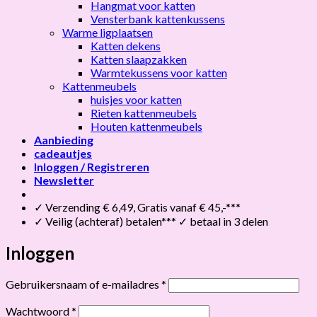
Hangmat voor katten
Vensterbank kattenkussens
Warme ligplaatsen
Katten dekens
Katten slaapzakken
Warmtekussens voor katten
Kattenmeubels
huisjes voor katten
Rieten kattenmeubels
Houten kattenmeubels
Aanbieding
cadeautjes
Inloggen / Registreren
Newsletter
✓ Verzending € 6,49, Gratis vanaf € 45,-***
✓ Veilig (achteraf) betalen*** ✓ betaal in 3 delen
Inloggen
Vereist
Gebruikersnaam of e-mailadres
*
Vereist
Wachtwoord
*