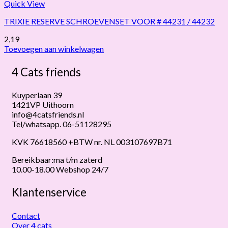
Quick View
TRIXIE RESERVE SCHROEVENSET VOOR # 44231 / 44232
2,19
Toevoegen aan winkelwagen
4 Cats friends
Kuyperlaan 39
1421VP Uithoorn
info@4catsfriends.nl
Tel/whatsapp. 06-51128295
KVK 76618560 +BTW nr. NL 003107697B71
Bereikbaar:ma t/m zaterd
10.00-18.00 Webshop 24/7
Klantenservice
Contact
Over 4 cats