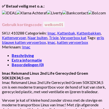
retourneren.
Onze klanten beoordelen ons gemiddeld met
9,2 bij webkeur
✅ Betaal veilig met o.a.:
Gebruik kortingscode:
welkom01
SKU:
410288
Categorieën:
Imac
,
Kattenbak
,
Kattenbakken
,
Kattenvervoer
,
Naar buiten
,
Trixie
,
Vervoerbox kat
Tags:
grijs
blauwe katten vervoerbox
,
imac
,
katten vervoerbox
Merknaam:
Imac
Beschrijving
Extra informatie
Beoordelingen (0)
Imac Reismand Linus 2nd Life Gerecycled Groen
50X32X34,5 cm
Imac Reismand Linus 2nd Life Gerecycled Groen 50X32X34,5
cm is een moderne transportbox voor de hond of kat van sterk,
gerecycled plastic, met veel ventilatie en ijzeren traliedeur.
Vervoer je kat of kleine hond zonder stress met de stevige en
moderne transportbox Linus van Imac! Met zijn afgeronde