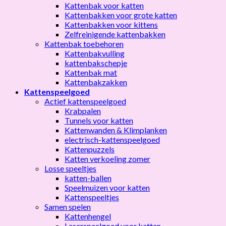
Kattenbak voor katten
Kattenbakken voor grote katten
Kattenbakken voor kittens
Zelfreinigende kattenbakken
Kattenbak toebehoren
Kattenbakvulling
kattenbakschepje
Kattenbak mat
Kattenbakzakken
Kattenspeelgoed
Actief kattenspeelgoed
Krabpalen
Tunnels voor katten
Kattenwanden & Klimplanken
electrisch-kattenspeelgoed
Kattenpuzzels
Katten verkoeling zomer
Losse speeltjes
katten-ballen
Speelmuizen voor katten
Kattenspeeltjes
Samen spelen
Kattenhengel
Laserspeelgoed voor katten