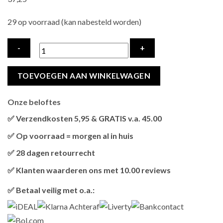
29 op voorraad (kan nabesteld worden)
SAVIC
TOEVOEGEN AAN WINKELWAGEN
KATTENBAK
HOP
Onze beloftes
IN
BOTANICAL
✅ Verzendkosten 5,95 & GRATIS v.a. 45.00
GROEN
Brievenbus verzendingen zijn 3,95, een pakket 5,95 en
✅ Op voorraad = morgen al in huis
hoeveelheid
bestellingen v.a. 45,00 worden gratis verzonden.
Als het product op voorraad is en je bestelt vóór 13:00, wordt
✅ 28 dagen retourrecht
het
vandaag nog verzonden
.
Niet tevreden? Geen probleem! Je hebt
28 dagen
de tijd om te
✅ Klanten waarderen ons met 10.00 reviews
retourneren.
Onze klanten beoordelen ons gemiddeld met
9,2 bij webkeur
✅ Betaal veilig met o.a.: