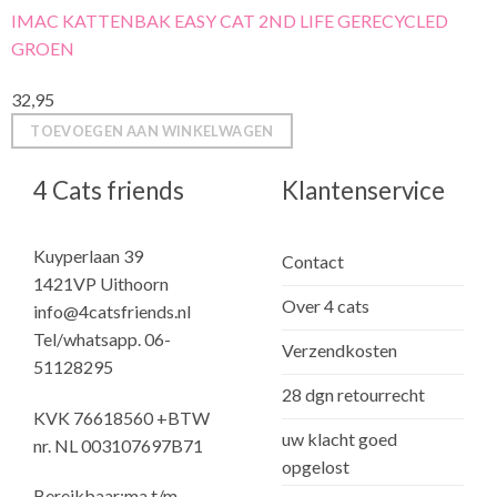
IMAC KATTENBAK EASY CAT 2ND LIFE GERECYCLED
GROEN
32,95
TOEVOEGEN AAN WINKELWAGEN
4 Cats friends
Klantenservice
Kuyperlaan 39
Contact
1421VP Uithoorn
Over 4 cats
info@4catsfriends.nl
Tel/whatsapp. 06-
Verzendkosten
51128295
28 dgn retourrecht
KVK 76618560 +BTW
uw klacht goed
nr. NL 003107697B71
opgelost
Bereikbaar:ma t/m