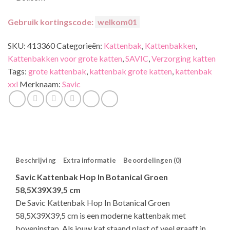
Gebruik kortingscode:
welkom01
SKU:
413360
Categorieën:
Kattenbak
,
Kattenbakken
,
Kattenbakken voor grote katten
,
SAVIC
,
Verzorging katten
Tags:
grote kattenbak
,
kattenbak grote katten
,
kattenbak
xxl
Merknaam:
Savic
Beschrijving
Extra informatie
Beoordelingen (0)
Savic Kattenbak Hop In Botanical Groen
58,5X39X39,5 cm
De Savic Kattenbak Hop In Botanical Groen
58,5X39X39,5 cm is een moderne kattenbak met
boveninstap. Als jouw kat staand plast of veel graaft in