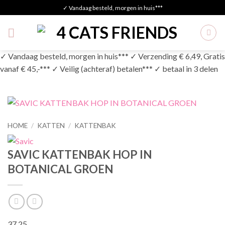
Skip
✓ Vandaag besteld, morgen in huis***
to
content
✓ Vandaag besteld, morgen in huis*** ✓ Verzending € 6,49, Gratis
vanaf € 45,-*** ✓ Veilig (achteraf) betalen*** ✓ betaal in 3 delen
HOME
/
KATTEN
/
KATTENBAK
SAVIC KATTENBAK HOP IN
BOTANICAL GROEN
37,25