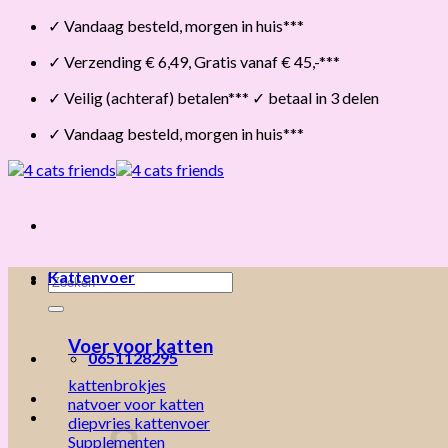
Skip
✓ Vandaag besteld, morgen in huis***
to
✓ Verzending € 6,49, Gratis vanaf € 45,-***
content
✓ Veilig (achteraf) betalen*** ✓ betaal in 3 delen
✓ Vandaag besteld, morgen in huis***
Kattenvoer
Zoeken
naar:
Voer voor katten
0651128295
kattenbrokjes
natvoer voor katten
diepvries kattenvoer
Supplementen