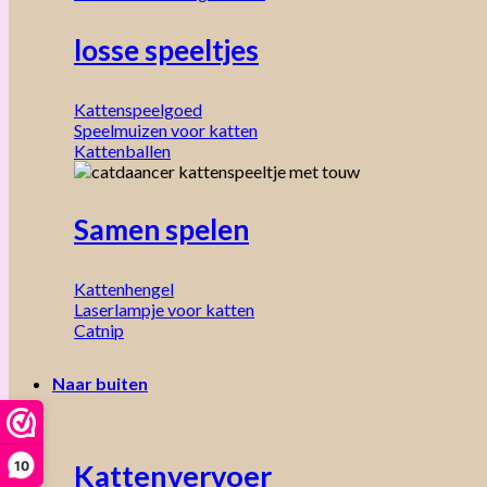
losse speeltjes
Kattenspeelgoed
Speelmuizen voor katten
Kattenballen
Samen spelen
Kattenhengel
Laserlampje voor katten
Catnip
Naar buiten
10
Kattenvervoer