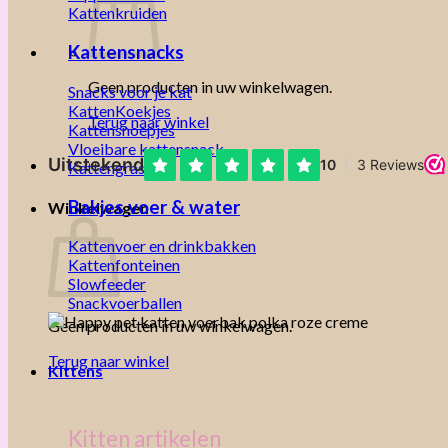
Kattenkruiden
Kattensnacks
Geen producten in uw winkelwagen.
Snacks voor je kat
KattenKoekjes
Terug naar winkel
Kattensnoepjes
Vloeibare kattensnack
Kattengras
Bakjes voer & water
Winkelwagen
Kattenvoer en drinkbakken
Kattenfonteinen
Slowfeeder
Snackvoerballen
Geen producten in uw winkelwagen.
Terug naar winkel
Kittens
Kitten artikelen