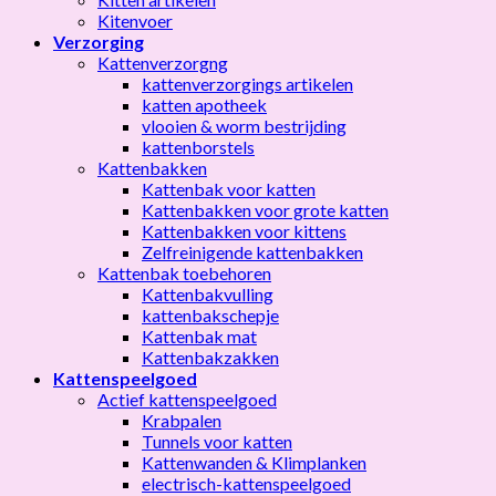
Kitenvoer
Verzorging
Kattenverzorgng
kattenverzorgings artikelen
katten apotheek
vlooien & worm bestrijding
kattenborstels
Kattenbakken
Kattenbak voor katten
Kattenbakken voor grote katten
Kattenbakken voor kittens
Zelfreinigende kattenbakken
Kattenbak toebehoren
Kattenbakvulling
kattenbakschepje
Kattenbak mat
Kattenbakzakken
Kattenspeelgoed
Actief kattenspeelgoed
Krabpalen
Tunnels voor katten
Kattenwanden & Klimplanken
electrisch-kattenspeelgoed