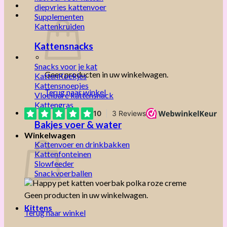
diepvries kattenvoer
Supplementen
Kattenkruiden
Kattensnacks
Snacks voor je kat
Geen producten in uw winkelwagen.
KattenKoekjes
Kattensnoepjes
Terug naar winkel
Vloeibare kattensnack
Kattengras
Bakjes voer & water
Winkelwagen
Kattenvoer en drinkbakken
Kattenfonteinen
Slowfeeder
Snackvoerballen
Geen producten in uw winkelwagen.
Kittens
Terug naar winkel