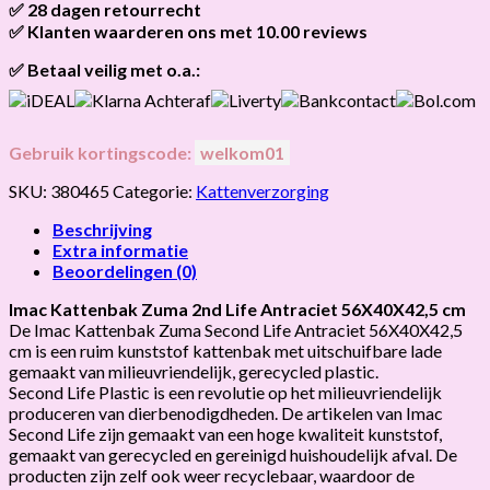
bestellingen v.a. 45,00 worden gratis verzonden.
✅ 28 dagen retourrecht
Als het product op voorraad is en je bestelt vóór 13:00, wordt
hoeveelheid
het
vandaag nog verzonden
.
✅ Klanten waarderen ons met 10.00 reviews
Niet tevreden? Geen probleem! Je hebt
28 dagen
de tijd om te
retourneren.
Onze klanten beoordelen ons gemiddeld met
9,2 bij webkeur
✅ Betaal veilig met o.a.:
Gebruik kortingscode:
welkom01
SKU:
380465
Categorie:
Kattenverzorging
Beschrijving
Extra informatie
Beoordelingen (0)
Imac Kattenbak Zuma 2nd Life Antraciet 56X40X42,5 cm
De Imac Kattenbak Zuma Second Life Antraciet 56X40X42,5
cm is een ruim kunststof kattenbak met uitschuifbare lade
gemaakt van milieuvriendelijk, gerecycled plastic.
Second Life Plastic is een revolutie op het milieuvriendelijk
produceren van dierbenodigdheden. De artikelen van Imac
Second Life zijn gemaakt van een hoge kwaliteit kunststof,
gemaakt van gerecycled en gereinigd huishoudelijk afval. De
producten zijn zelf ook weer recyclebaar, waardoor de