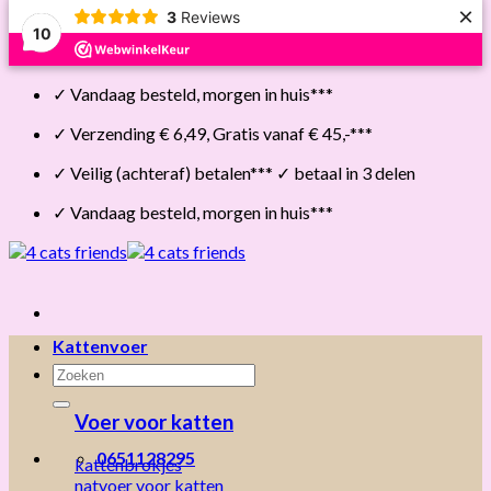
×
3
Reviews
10
Skip
✓ Vandaag besteld, morgen in huis***
to
content
✓ Verzending € 6,49, Gratis vanaf € 45,-***
✓ Veilig (achteraf) betalen*** ✓ betaal in 3 delen
✓ Vandaag besteld, morgen in huis***
Kattenvoer
Zoeken
naar:
Voer voor katten
0651128295
kattenbrokjes
natvoer voor katten