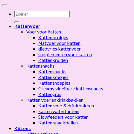
Zoeken
naar:
Kattenvoer
Voer voor katten
Kattenbrokjes
Natvoer voor katten
diepvries kattenvoer
supplementen voor katten
Kattenkruiden
Kattensnacks
Kattensnacks
Kattenkoekjes
Kattensnoepjes
Creamy vloeibare kattensnacks
Kattengras
Katten voer en drinkbakken
Katten voer & drinkbakken
katten waterfontein
Slowfeeders voor katten
Katten snackballen
Kittens
Kitten artikelen