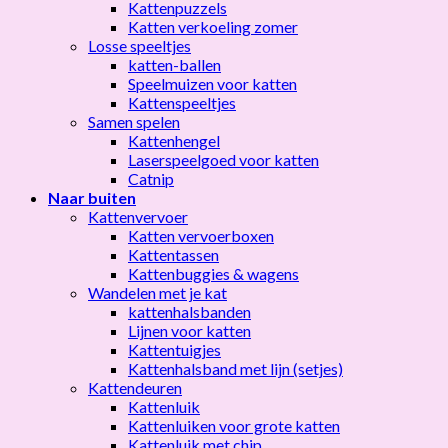
Kattenpuzzels
Katten verkoeling zomer
Losse speeltjes
katten-ballen
Speelmuizen voor katten
Kattenspeeltjes
Samen spelen
Kattenhengel
Laserspeelgoed voor katten
Catnip
Naar buiten
Kattenvervoer
Katten vervoerboxen
Kattentassen
Kattenbuggies & wagens
Wandelen met je kat
kattenhalsbanden
Lijnen voor katten
Kattentuigjes
Kattenhalsband met lijn (setjes)
Kattendeuren
Kattenluik
Kattenluiken voor grote katten
Kattenluik met chip