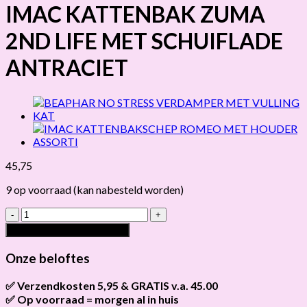
IMAC KATTENBAK ZUMA
2ND LIFE MET SCHUIFLADE
ANTRACIET
45,75
9 op voorraad (kan nabesteld worden)
IMAC
KATTENBAK
Toevoegen aan winkelwagen
ZUMA
2ND
Onze beloftes
LIFE
MET
✅ Verzendkosten 5,95 & GRATIS v.a. 45.00
SCHUIFLADE
✅ Op voorraad = morgen al in huis
Brievenbus verzendingen zijn 3,95, een pakket 5,95 en
ANTRACIET