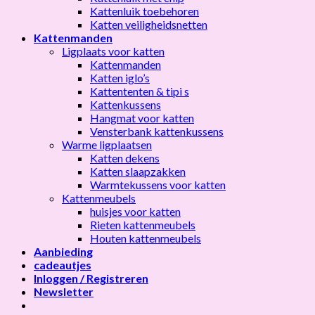
Kattenluik toebehoren
Katten veiligheidsnetten
Kattenmanden
Ligplaats voor katten
Kattenmanden
Katten iglo’s
Kattententen & tipi s
Kattenkussens
Hangmat voor katten
Vensterbank kattenkussens
Warme ligplaatsen
Katten dekens
Katten slaapzakken
Warmtekussens voor katten
Kattenmeubels
huisjes voor katten
Rieten kattenmeubels
Houten kattenmeubels
Aanbieding
cadeautjes
Inloggen / Registreren
Newsletter