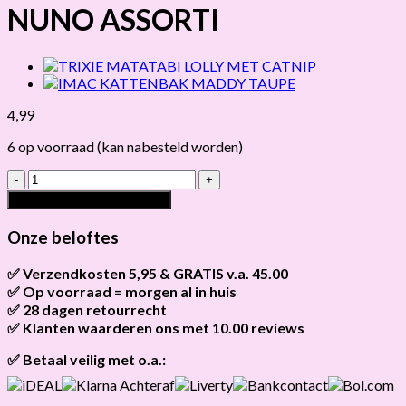
NUNO ASSORTI
4,99
6 op voorraad (kan nabesteld worden)
TRIXIE
KATTENBAK
Toevoegen aan winkelwagen
JUNIOR
NUNO
Onze beloftes
ASSORTI
hoeveelheid
✅ Verzendkosten 5,95 & GRATIS v.a. 45.00
✅ Op voorraad = morgen al in huis
Brievenbus verzendingen zijn 3,95, een pakket 5,95 en
bestellingen v.a. 45,00 worden gratis verzonden.
✅ 28 dagen retourrecht
Als het product op voorraad is en je bestelt vóór 13:00, wordt
het
vandaag nog verzonden
.
✅ Klanten waarderen ons met 10.00 reviews
Niet tevreden? Geen probleem! Je hebt
28 dagen
de tijd om te
retourneren.
Onze klanten beoordelen ons gemiddeld met
9,2 bij webkeur
✅ Betaal veilig met o.a.: