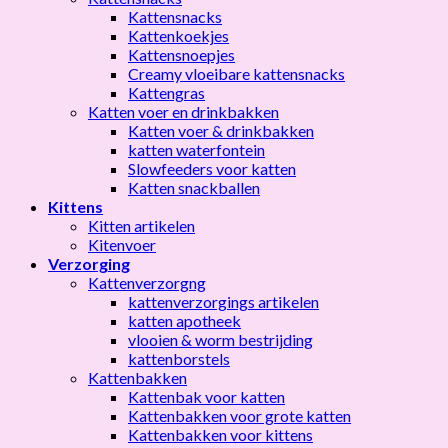
Kattensnacks
Kattenkoekjes
Kattensnoepjes
Creamy vloeibare kattensnacks
Kattengras
Katten voer en drinkbakken
Katten voer & drinkbakken
katten waterfontein
Slowfeeders voor katten
Katten snackballen
Kittens
Kitten artikelen
Kitenvoer
Verzorging
Kattenverzorgng
kattenverzorgings artikelen
katten apotheek
vlooien & worm bestrijding
kattenborstels
Kattenbakken
Kattenbak voor katten
Kattenbakken voor grote katten
Kattenbakken voor kittens