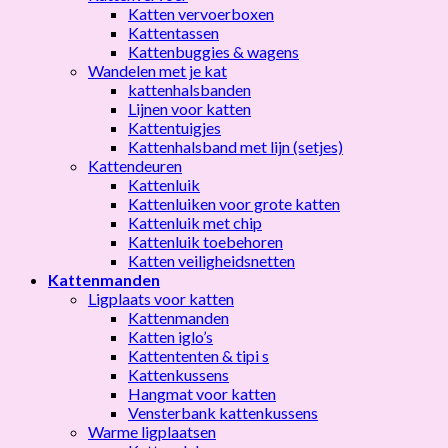
Katten vervoerboxen
Kattentassen
Kattenbuggies & wagens
Wandelen met je kat
kattenhalsbanden
Lijnen voor katten
Kattentuigjes
Kattenhalsband met lijn (setjes)
Kattendeuren
Kattenluik
Kattenluiken voor grote katten
Kattenluik met chip
Kattenluik toebehoren
Katten veiligheidsnetten
Kattenmanden
Ligplaats voor katten
Kattenmanden
Katten iglo’s
Kattententen & tipi s
Kattenkussens
Hangmat voor katten
Vensterbank kattenkussens
Warme ligplaatsen