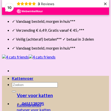
×
3
Reviews
10
Skip
✓ Vandaag besteld, morgen in huis***
to
content
✓ Verzending € 6,49, Gratis vanaf € 45,-***
✓ Veilig (achteraf) betalen*** ✓ betaal in 3 delen
✓ Vandaag besteld, morgen in huis***
Kattenvoer
Zoeken
naar:
Voer voor katten
0651128295
kattenbrokjes
natvoer voor katten