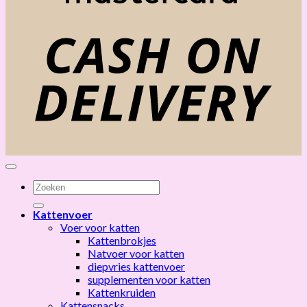
C
D
Zoeken
naar:
Kattenvoer
Voer voor katten
Kattenbrokjes
Natvoer voor katten
diepvries kattenvoer
supplementen voor katten
Kattenkruiden
Kattensnacks