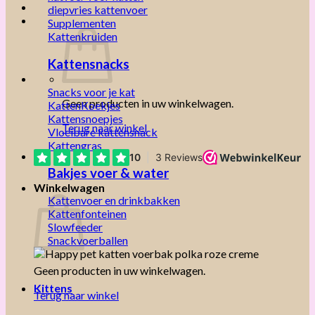
diepvries kattenvoer
Supplementen
Kattenkruiden
Kattensnacks
Snacks voor je kat
Geen producten in uw winkelwagen.
KattenKoekjes
Kattensnoepjes
Terug naar winkel
Vloeibare kattensnack
Kattengras
Bakjes voer & water
Winkelwagen
Kattenvoer en drinkbakken
Kattenfonteinen
Slowfeeder
Snackvoerballen
Geen producten in uw winkelwagen.
Kittens
Terug naar winkel