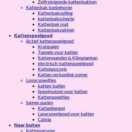
Zelfreinigende kattenbakken
Kattenbak toebehoren
Kattenbakvulling
kattenbakschepje
Kattenbak mat
Kattenbakzakken
Kattenspeelgoed
Actief kattenspeelgoed
Krabpalen
Tunnels voor katten
Kattenwanden & Klimplanken
electrisch-kattenspeelgoed
Kattenpuzzels
Katten verkoeling zomer
Losse speeltjes
katten-ballen
Speelmuizen voor katten
Kattenspeeltjes
Samen spelen
Kattenhengel
Laserspeelgoed voor katten
Catnip
Naar buiten
Kattenvervoer