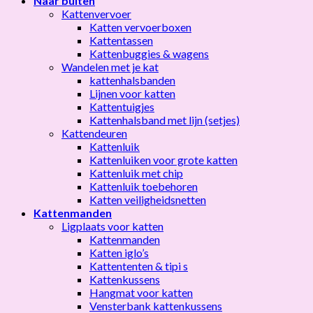
Naar buiten
Kattenvervoer
Katten vervoerboxen
Kattentassen
Kattenbuggies & wagens
Wandelen met je kat
kattenhalsbanden
Lijnen voor katten
Kattentuigjes
Kattenhalsband met lijn (setjes)
Kattendeuren
Kattenluik
Kattenluiken voor grote katten
Kattenluik met chip
Kattenluik toebehoren
Katten veiligheidsnetten
Kattenmanden
Ligplaats voor katten
Kattenmanden
Katten iglo’s
Kattententen & tipi s
Kattenkussens
Hangmat voor katten
Vensterbank kattenkussens