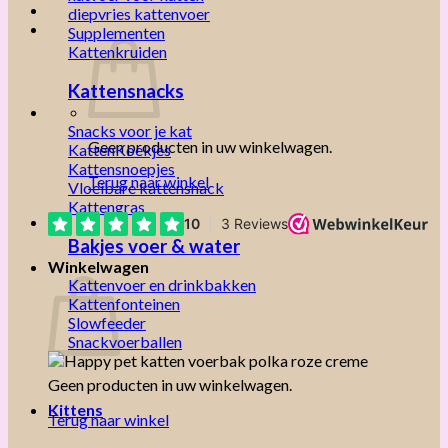
diepvries kattenvoer
Supplementen
Kattenkruiden
Kattensnacks
Snacks voor je kat
Geen producten in uw winkelwagen.
KattenKoekjes
Kattensnoepjes
Terug naar winkel
Vloeibare kattensnack
Kattengras
Bakjes voer & water
Winkelwagen
Kattenvoer en drinkbakken
Kattenfonteinen
Slowfeeder
Snackvoerballen
Geen producten in uw winkelwagen.
Kittens
Terug naar winkel