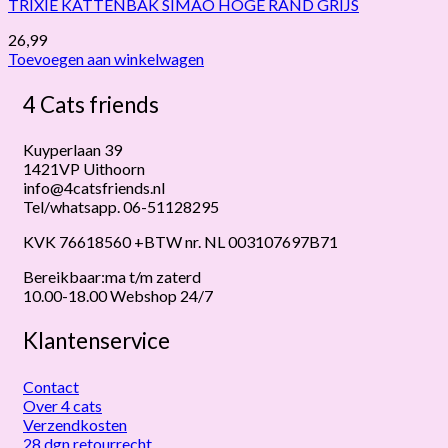
TRIXIE KATTENBAK SIMAO HOGE RAND GRIJS
26,99
Toevoegen aan winkelwagen
4 Cats friends
Kuyperlaan 39
1421VP Uithoorn
info@4catsfriends.nl
Tel/whatsapp. 06-51128295
KVK 76618560 +BTW nr. NL 003107697B71
Bereikbaar:ma t/m zaterd
10.00-18.00 Webshop 24/7
Klantenservice
Contact
Over 4 cats
Verzendkosten
28 dgn retourrecht