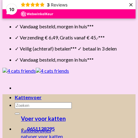
×
3
Reviews
10
Skip
✓ Vandaag besteld, morgen in huis***
to
content
✓ Verzending € 6,49, Gratis vanaf € 45,-***
✓ Veilig (achteraf) betalen*** ✓ betaal in 3 delen
✓ Vandaag besteld, morgen in huis***
Kattenvoer
Zoeken
naar:
Voer voor katten
0651128295
kattenbrokjes
natvoer voor katten