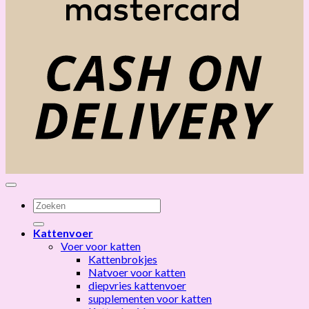
C
D
Zoeken
naar:
Kattenvoer
Voer voor katten
Kattenbrokjes
Natvoer voor katten
diepvries kattenvoer
supplementen voor katten