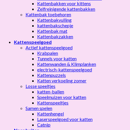
Kattenbakken voor kittens
Zelfreinigende kattenbakken
Kattenbak toebehoren
Kattenbakvulling
kattenbakschepje
Kattenbak mat
Kattenbakzakken
Kattenspeelgoed
Actief kattenspeelgoed
Krabpalen
Tunnels voor katten
Kattenwanden & Klimplanken
electrisch-kattenspeelgoed
Kattenpuzzels
Katten verkoeling zomer
Losse speeltjes
katten-ballen
Speelmuizen voor katten
Kattenspeeltjes
Samen spelen
Kattenhengel
Laserspeelgoed voor katten
Catnip