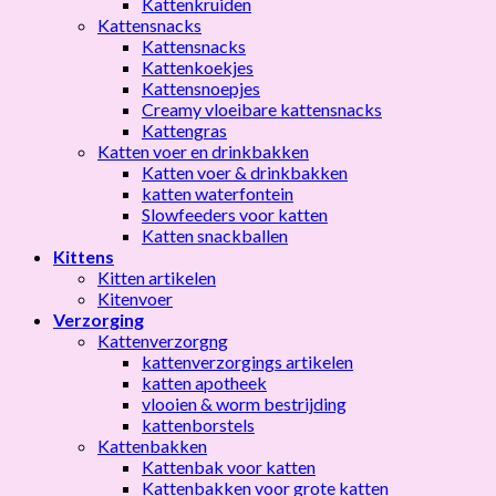
Kattenkruiden
Kattensnacks
Kattensnacks
Kattenkoekjes
Kattensnoepjes
Creamy vloeibare kattensnacks
Kattengras
Katten voer en drinkbakken
Katten voer & drinkbakken
katten waterfontein
Slowfeeders voor katten
Katten snackballen
Kittens
Kitten artikelen
Kitenvoer
Verzorging
Kattenverzorgng
kattenverzorgings artikelen
katten apotheek
vlooien & worm bestrijding
kattenborstels
Kattenbakken
Kattenbak voor katten
Kattenbakken voor grote katten