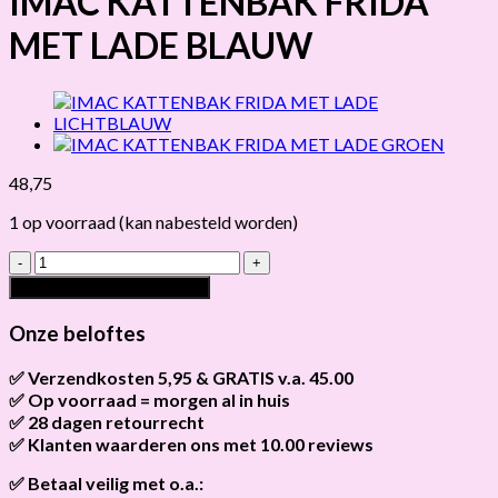
IMAC KATTENBAK FRIDA
MET LADE BLAUW
48,75
1 op voorraad (kan nabesteld worden)
IMAC
KATTENBAK
Toevoegen aan winkelwagen
FRIDA
MET
Onze beloftes
LADE
BLAUW
✅ Verzendkosten 5,95 & GRATIS v.a. 45.00
hoeveelheid
✅ Op voorraad = morgen al in huis
Brievenbus verzendingen zijn 3,95, een pakket 5,95 en
bestellingen v.a. 45,00 worden gratis verzonden.
✅ 28 dagen retourrecht
Als het product op voorraad is en je bestelt vóór 13:00, wordt
het
vandaag nog verzonden
.
✅ Klanten waarderen ons met 10.00 reviews
Niet tevreden? Geen probleem! Je hebt
28 dagen
de tijd om te
retourneren.
Onze klanten beoordelen ons gemiddeld met
9,2 bij webkeur
✅ Betaal veilig met o.a.: