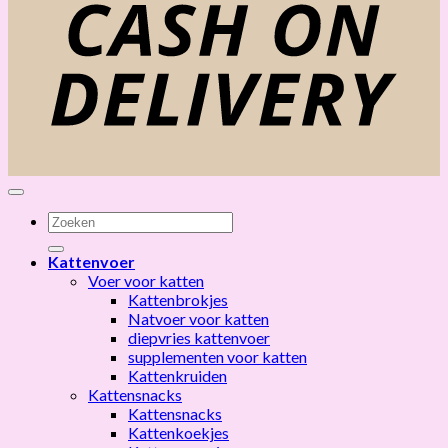
D
Zoeken
naar:
Kattenvoer
Voer voor katten
Kattenbrokjes
Natvoer voor katten
diepvries kattenvoer
supplementen voor katten
Kattenkruiden
Kattensnacks
Kattensnacks
Kattenkoekjes