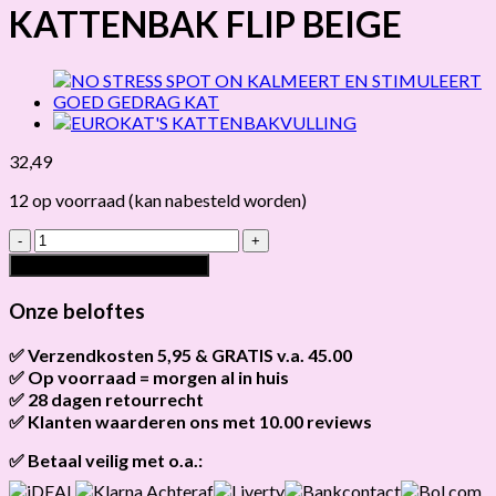
KATTENBAK FLIP BEIGE
32,49
12 op voorraad (kan nabesteld worden)
MODERNA
HOEK
Toevoegen aan winkelwagen
KATTENBAK
FLIP
Onze beloftes
BEIGE
hoeveelheid
✅ Verzendkosten 5,95 & GRATIS v.a. 45.00
✅ Op voorraad = morgen al in huis
Brievenbus verzendingen zijn 3,95, een pakket 5,95 en
bestellingen v.a. 45,00 worden gratis verzonden.
✅ 28 dagen retourrecht
Als het product op voorraad is en je bestelt vóór 13:00, wordt
het
vandaag nog verzonden
.
✅ Klanten waarderen ons met 10.00 reviews
Niet tevreden? Geen probleem! Je hebt
28 dagen
de tijd om te
retourneren.
Onze klanten beoordelen ons gemiddeld met
9,2 bij webkeur
✅ Betaal veilig met o.a.: