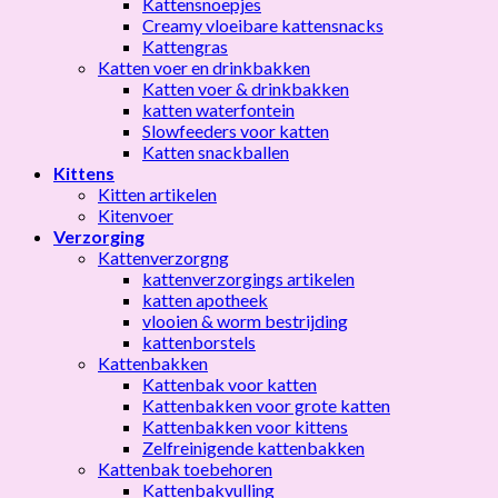
Kattensnoepjes
Creamy vloeibare kattensnacks
Kattengras
Katten voer en drinkbakken
Katten voer & drinkbakken
katten waterfontein
Slowfeeders voor katten
Katten snackballen
Kittens
Kitten artikelen
Kitenvoer
Verzorging
Kattenverzorgng
kattenverzorgings artikelen
katten apotheek
vlooien & worm bestrijding
kattenborstels
Kattenbakken
Kattenbak voor katten
Kattenbakken voor grote katten
Kattenbakken voor kittens
Zelfreinigende kattenbakken
Kattenbak toebehoren
Kattenbakvulling