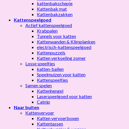
kattenbakschepje
Kattenbak mat
Kattenbakzakken
Kattenspeelgoed
Actief kattenspeelgoed
Krabpalen
Tunnels voor katten
Kattenwanden & Klimplanken
electrisch-kattenspeelgoed
Kattenpuzzels
Katten verkoeling zomer
Losse speeltjes
katten-ballen
Speelmuizen voor katten
Kattenspeeltjes
Samen spelen
Kattenhengel
Laserspeelgoed voor katten
Catnip
Naar buiten
Kattenvervoer
Katten vervoerboxen
Kattentassen