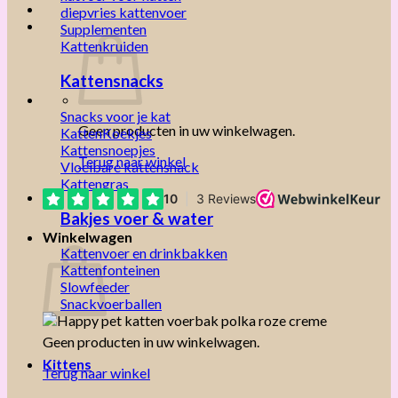
diepvries kattenvoer
Supplementen
Kattenkruiden
Kattensnacks
Snacks voor je kat
Geen producten in uw winkelwagen.
KattenKoekjes
Kattensnoepjes
Terug naar winkel
Vloeibare kattensnack
Kattengras
Bakjes voer & water
Winkelwagen
Kattenvoer en drinkbakken
Kattenfonteinen
Slowfeeder
Snackvoerballen
Geen producten in uw winkelwagen.
Kittens
Terug naar winkel