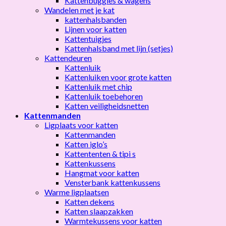
Kattenbuggies & wagens
Wandelen met je kat
kattenhalsbanden
Lijnen voor katten
Kattentuigjes
Kattenhalsband met lijn (setjes)
Kattendeuren
Kattenluik
Kattenluiken voor grote katten
Kattenluik met chip
Kattenluik toebehoren
Katten veiligheidsnetten
Kattenmanden
Ligplaats voor katten
Kattenmanden
Katten iglo’s
Kattententen & tipi s
Kattenkussens
Hangmat voor katten
Vensterbank kattenkussens
Warme ligplaatsen
Katten dekens
Katten slaapzakken
Warmtekussens voor katten