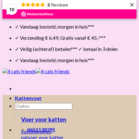
×
3
Reviews
10
Skip
✓ Vandaag besteld, morgen in huis***
to
content
✓ Verzending € 6,49, Gratis vanaf € 45,-***
✓ Veilig (achteraf) betalen*** ✓ betaal in 3 delen
✓ Vandaag besteld, morgen in huis***
Kattenvoer
Zoeken
naar:
Voer voor katten
0651128295
kattenbrokjes
natvoer voor katten