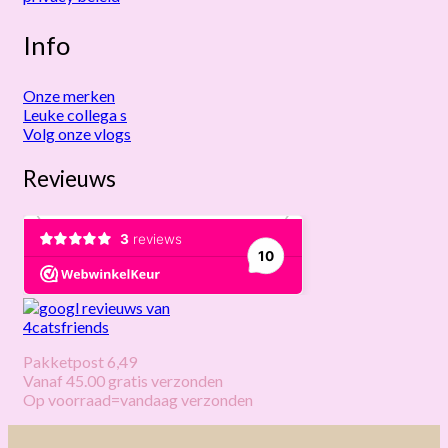
Info
Onze merken
Leuke collega s
Volg onze vlogs
Revieuws
Pakketpost 6,49
Vanaf 45.00 gratis verzonden
Op voorraad=vandaag verzonden
V