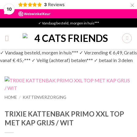
×
3
Reviews
10
Skip
✓ Vandaag besteld, morgen in huis***
to
content
✓ Vandaag besteld, morgen in huis*** ✓ Verzending € 6,49, Gratis
vanaf € 45,-*** ✓ Veilig (achteraf) betalen*** ✓ betaal in 3 delen
HOME
/
KATTENVERZORGING
TRIXIE KATTENBAK PRIMO XXL TOP
MET KAP GRIJS / WIT