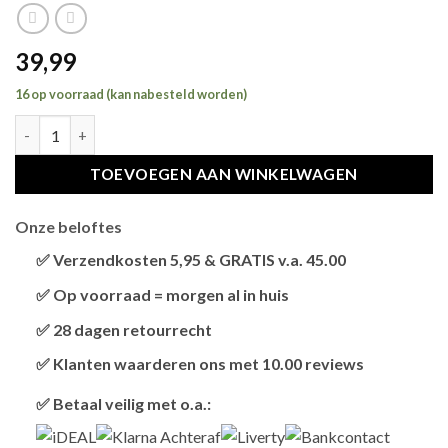
39,99
16 op voorraad (kan nabesteld worden)
TRIXIE KATTENBAK PRIMO XXL TOP MET KAP GRIJS / WIT hoev
TOEVOEGEN AAN WINKELWAGEN
Onze beloftes
✅ Verzendkosten 5,95 & GRATIS v.a. 45.00
Brievenbus verzendingen zijn 3,95, een pakket 5,95 en
✅ Op voorraad = morgen al in huis
bestellingen v.a. 45,00 worden gratis verzonden.
Als het product op voorraad is en je bestelt vóór 13:00,
✅ 28 dagen retourrecht
wordt het
vandaag nog verzonden
.
Niet tevreden? Geen probleem! Je hebt
28 dagen
de tijd
✅ Klanten waarderen ons met 10.00 reviews
om te retourneren.
Onze klanten beoordelen ons gemiddeld met
9,2 bij
✅ Betaal veilig met o.a.:
webkeur