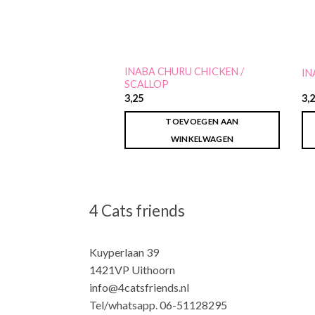
INABA CHURU CHICKEN /
RU TUNA / SCALLOP
IN
SCALLOP
3,25
3,
EVOEGEN AAN
TOEVOEGEN AAN
INKELWAGEN
WINKELWAGEN
4 Cats friends
Kuyperlaan 39
1421VP Uithoorn
info@4catsfriends.nl
Tel/whatsapp. 06-51128295