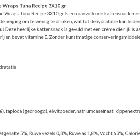
pe Wraps Tuna Recipe 3X10 gr
e Wraps Tuna Recipe 3X10 gr is een aanvullende kattensnack met e
de neiging om te weinig te drinken, wat tot dehydratatie kan leid
Deze heerlijke kattensnack is gevuld met een crème die rijk is aa
nvrij en bevat vitamine E. Zonder kunstmatige conserveringsmiddel
ydratatie
%), tapioca (gedroogd), eiwitpoeder, natriumcaseïnaat, kippenextrac
etgehalte 5%, Ruwe vezels 0,3%, Ruwe as 1,8%, Vocht 63%, Calori