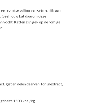
en romige vulling van crème, rijk aan
en. Geef jouw kat daarom deze
n vocht. Katten zijn gek op de romige
en!
t, gist en delen daarvan, tonijnextract,
egehalte 1500 kcal/kg