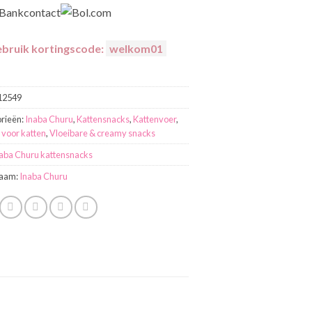
bruik kortingscode:
welkom01
12549
rieën:
Inaba Churu
,
Kattensnacks
,
Kattenvoer
,
 voor katten
,
Vloeibare & creamy snacks
aba Churu kattensnacks
aam:
Inaba Churu