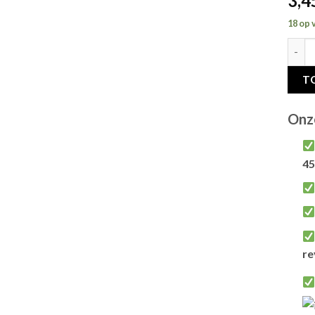
3,4
18 op 
INABA
T
Onz
45
re