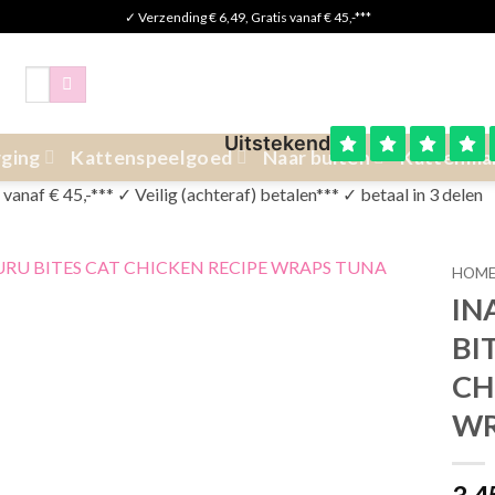
✓ Verzending € 6,49, Gratis vanaf € 45,-***
Zoeken
naar:
ging
Kattenspeelgoed
Naar buiten
Kattenma
anaf € 45,-*** ✓ Veilig (achteraf) betalen*** ✓ betaal in 3 delen
HOM
IN
BI
CH
WR