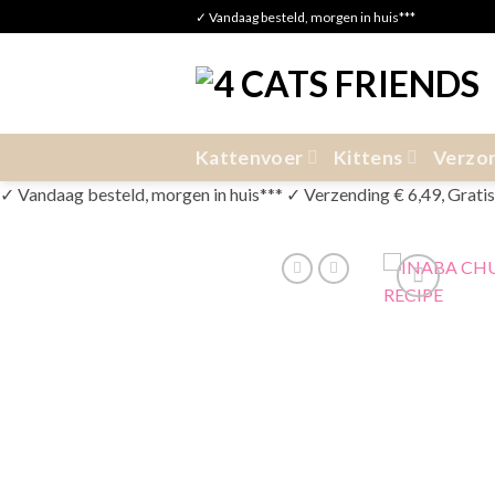
Skip
✓ Vandaag besteld, morgen in huis***
to
content
Kattenvoer
Kittens
Verzor
✓ Vandaag besteld, morgen in huis*** ✓ Verzending € 6,49, Gratis v