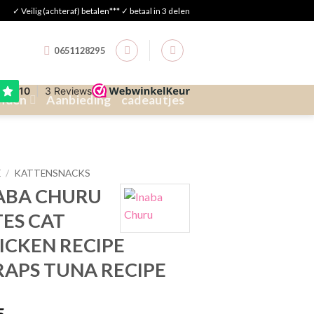
✓ Veilig (achteraf) betalen*** ✓ betaal in 3 delen
0651128295
nden
Aanbieding
cadeautjes
E
/
KATTENSNACKS
ABA CHURU
TES CAT
ICKEN RECIPE
APS TUNA RECIPE