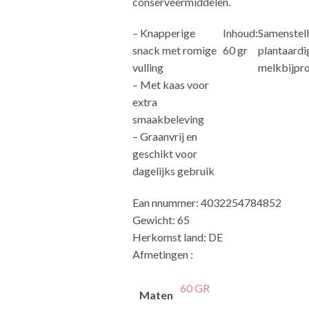
conserveermiddelen.
– Knapperige
Inhoud:
Samenstelli
snack met romige
60 gr
plantaardi
vulling
melkbijpro
– Met kaas voor
extra
smaakbeleving
– Graanvrij en
geschikt voor
dagelijks gebruik
Ean nnummer: 4032254784852
Gewicht: 65
Herkomst land: DE
Afmetingen :
60 GR
Maten