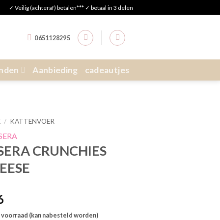
✓ Veilig (achteraf) betalen*** ✓ betaal in 3 delen
0651128295
nden
Aanbieding
cadeautjes
E
/
KATTENVOER
SERA CRUNCHIES
EESE
6
 voorraad (kan nabesteld worden)