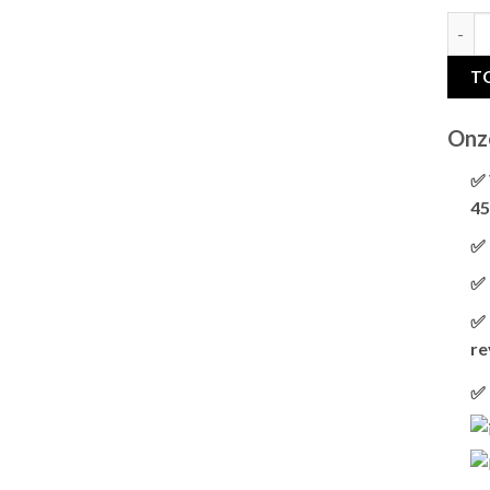
JOSE
T
Onz
✅ 
45
✅ 
✅ 
✅ 
re
✅ 