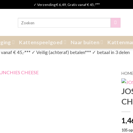
✓ Verzending € 6,49, Gratis vanaf € 45,-***
Zoeken
naar:
ging
Kattenspeelgoed
Naar buiten
Kattenma
anaf € 45,-*** ✓ Veilig (achteraf) betalen*** ✓ betaal in 3 delen
HOM
JO
CH
1,4
105 op