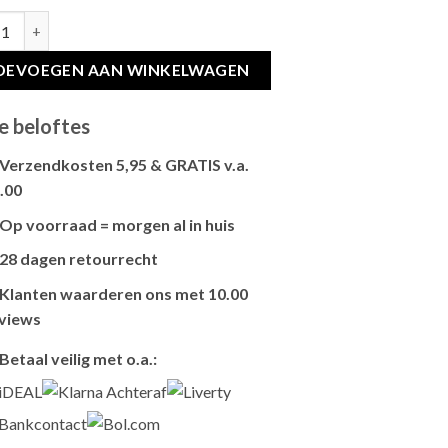
RA CRUNCHIES CHEESE hoeveelheid
OEVOEGEN AAN WINKELWAGEN
e beloftes
Verzendkosten 5,95 & GRATIS v.a.
.00
Brievenbus verzendingen zijn 3,95, een
Op voorraad = morgen al in huis
pakket 5,95 en bestellingen v.a. 45,00
Als het product op voorraad is en je
worden gratis verzonden.
28 dagen retourrecht
bestelt vóór 13:00, wordt het
vandaag
Niet tevreden? Geen probleem! Je hebt
nog verzonden
.
Klanten waarderen ons met 10.00
28 dagen
de tijd om te retourneren.
views
Onze klanten beoordelen ons gemiddeld
Betaal veilig met o.a.:
met
9,2 bij webkeur