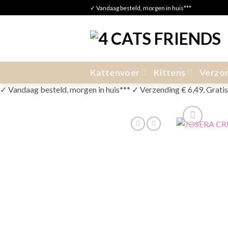
Skip
✓ Vandaag besteld, morgen in huis***
to
content
Kattenvoer
Kittens
Verzor
✓ Vandaag besteld, morgen in huis*** ✓ Verzending € 6,49, Gratis v