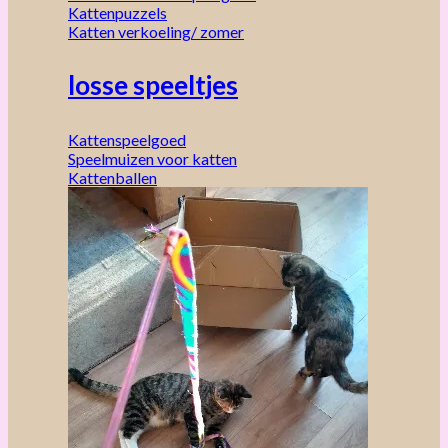
Kattenpuzzels
Katten verkoeling/ zomer
losse speeltjes
Kattenspeelgoed
Speelmuizen voor katten
Kattenballen