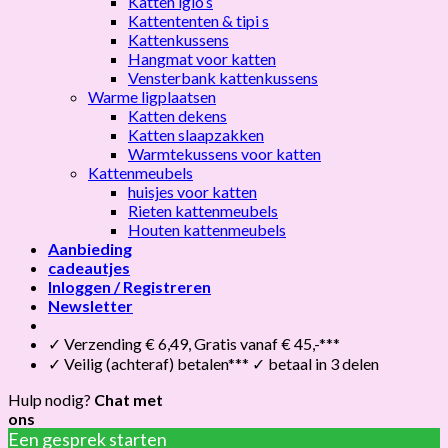
Katten iglo’s
Kattententen & tipi s
Kattenkussens
Hangmat voor katten
Vensterbank kattenkussens
Warme ligplaatsen
Katten dekens
Katten slaapzakken
Warmtekussens voor katten
Kattenmeubels
huisjes voor katten
Rieten kattenmeubels
Houten kattenmeubels
Aanbieding
cadeautjes
Inloggen / Registreren
Newsletter
✓ Verzending € 6,49, Gratis vanaf € 45,-***
✓ Veilig (achteraf) betalen*** ✓ betaal in 3 delen
Hulp nodig?
Chat met
ons
Een gesprek starten