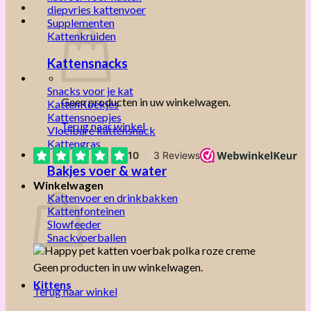
diepvries kattenvoer
Supplementen
Kattenkruiden
Kattensnacks
Snacks voor je kat
Geen producten in uw winkelwagen.
KattenKoekjes
Kattensnoepjes
Terug naar winkel
Vloeibare kattensnack
Kattengras
Bakjes voer & water
Winkelwagen
Kattenvoer en drinkbakken
Kattenfonteinen
Slowfeeder
Snackvoerballen
Geen producten in uw winkelwagen.
Kittens
Terug naar winkel