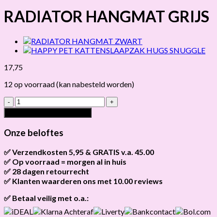
RADIATOR HANGMAT GRIJS
17,75
12 op voorraad (kan nabesteld worden)
RADIATOR
HANGMAT
Toevoegen aan winkelwagen
GRIJS
hoeveelheid
Onze beloftes
✅ Verzendkosten 5,95 & GRATIS v.a. 45.00
✅ Op voorraad = morgen al in huis
Brievenbus verzendingen zijn 3,95, een pakket 5,95 en
bestellingen v.a. 45,00 worden gratis verzonden.
✅ 28 dagen retourrecht
Als het product op voorraad is en je bestelt vóór 13:00, wordt
het
vandaag nog verzonden
.
✅ Klanten waarderen ons met 10.00 reviews
Niet tevreden? Geen probleem! Je hebt
28 dagen
de tijd om te
retourneren.
Onze klanten beoordelen ons gemiddeld met
9,2 bij webkeur
✅ Betaal veilig met o.a.: