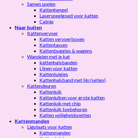
Samen spelen
Kattenhengel
Laserspeelgoed voor katten
Catnip
Naar buiten
Kattenvervoer
Katten vervoerboxen
Kattentassen
Kattenbuggies & wagens
Wandelen met je kat
kattenhalsbanden
Lijnen voor katten
Kattentuigjes
Kattenhalsband met lijn (setjes)
Kattendeuren
Kattenluik
Kattenluiken voor grote katten
Kattenluik met chip
Kattenluik toebehoren
Katten veiligheidsnetten
Kattenmanden
Ligplaats voor katten
Kattenmanden