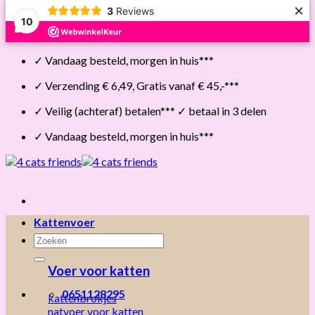
×
3
Reviews
10
Skip
✓ Vandaag besteld, morgen in huis***
to
content
✓ Verzending € 6,49, Gratis vanaf € 45,-***
✓ Veilig (achteraf) betalen*** ✓ betaal in 3 delen
✓ Vandaag besteld, morgen in huis***
Kattenvoer
Zoeken
naar:
Voer voor katten
0651128295
kattenbrokjes
natvoer voor katten