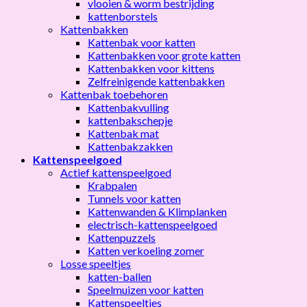
vlooien & worm bestrijding
kattenborstels
Kattenbakken
Kattenbak voor katten
Kattenbakken voor grote katten
Kattenbakken voor kittens
Zelfreinigende kattenbakken
Kattenbak toebehoren
Kattenbakvulling
kattenbakschepje
Kattenbak mat
Kattenbakzakken
Kattenspeelgoed
Actief kattenspeelgoed
Krabpalen
Tunnels voor katten
Kattenwanden & Klimplanken
electrisch-kattenspeelgoed
Kattenpuzzels
Katten verkoeling zomer
Losse speeltjes
katten-ballen
Speelmuizen voor katten
Kattenspeeltjes