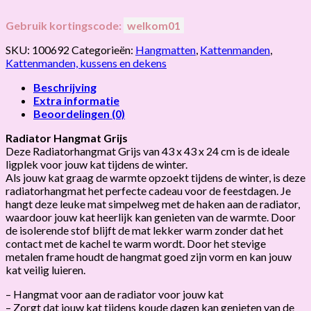
Gebruik kortingscode:
welkom01
SKU:
100692
Categorieën:
Hangmatten
,
Kattenmanden
,
Kattenmanden, kussens en dekens
Beschrijving
Extra informatie
Beoordelingen (0)
Radiator Hangmat Grijs
Deze Radiatorhangmat Grijs van 43 x 43 x 24 cm is de ideale
ligplek voor jouw kat tijdens de winter.
Als jouw kat graag de warmte opzoekt tijdens de winter, is deze
radiatorhangmat het perfecte cadeau voor de feestdagen. Je
hangt deze leuke mat simpelweg met de haken aan de radiator,
waardoor jouw kat heerlijk kan genieten van de warmte. Door
de isolerende stof blijft de mat lekker warm zonder dat het
contact met de kachel te warm wordt. Door het stevige
metalen frame houdt de hangmat goed zijn vorm en kan jouw
kat veilig luieren.
– Hangmat voor aan de radiator voor jouw kat
– Zorgt dat jouw kat tijdens koude dagen kan genieten van de