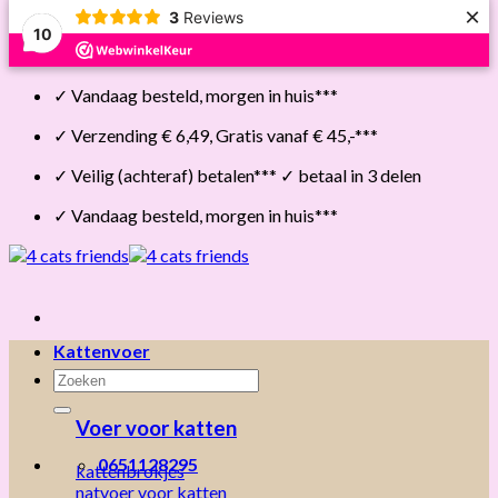
×
3
Reviews
10
Skip
✓ Vandaag besteld, morgen in huis***
to
content
✓ Verzending € 6,49, Gratis vanaf € 45,-***
✓ Veilig (achteraf) betalen*** ✓ betaal in 3 delen
✓ Vandaag besteld, morgen in huis***
Kattenvoer
Zoeken
naar:
Voer voor katten
0651128295
kattenbrokjes
natvoer voor katten