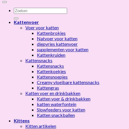
Zoeken
naar:
Kattenvoer
Voer voor katten
Kattenbrokjes
Natvoer voor katten
diepvries kattenvoer
supplementen voor katten
Kattenkruiden
Kattensnacks
Kattensnacks
Kattenkoekjes
Kattensnoepjes
Creamy vloeibare kattensnacks
Kattengras
Katten voer en drinkbakken
Katten voer & drinkbakken
katten waterfontein
Slowfeeders voor katten
Katten snackballen
Kittens
Kitten artikelen