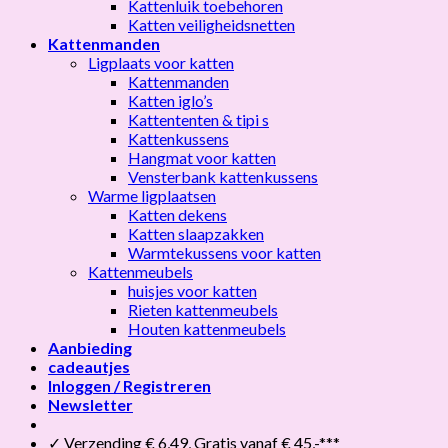
Kattenluik toebehoren
Katten veiligheidsnetten
Kattenmanden
Ligplaats voor katten
Kattenmanden
Katten iglo’s
Kattententen & tipi s
Kattenkussens
Hangmat voor katten
Vensterbank kattenkussens
Warme ligplaatsen
Katten dekens
Katten slaapzakken
Warmtekussens voor katten
Kattenmeubels
huisjes voor katten
Rieten kattenmeubels
Houten kattenmeubels
Aanbieding
cadeautjes
Inloggen / Registreren
Newsletter
✓ Verzending € 6,49, Gratis vanaf € 45,-***