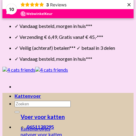
×
3
Reviews
10
Skip
✓ Vandaag besteld, morgen in huis***
to
content
✓ Verzending € 6,49, Gratis vanaf € 45,-***
✓ Veilig (achteraf) betalen*** ✓ betaal in 3 delen
✓ Vandaag besteld, morgen in huis***
Kattenvoer
Zoeken
naar:
Voer voor katten
0651128295
kattenbrokjes
natvoer voor katten