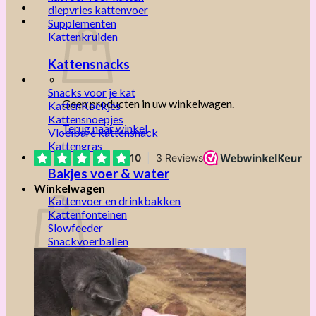
diepvries kattenvoer
Supplementen
Kattenkruiden
Kattensnacks
Snacks voor je kat
Geen producten in uw winkelwagen.
KattenKoekjes
Kattensnoepjes
Terug naar winkel
Vloeibare kattensnack
Kattengras
Bakjes voer & water
Winkelwagen
Kattenvoer en drinkbakken
Kattenfonteinen
Slowfeeder
Snackvoerballen
Geen producten in uw winkelwagen.
Terug naar winkel