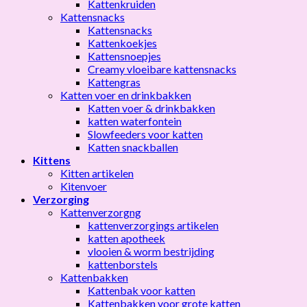
Kattenkruiden
Kattensnacks
Kattensnacks
Kattenkoekjes
Kattensnoepjes
Creamy vloeibare kattensnacks
Kattengras
Katten voer en drinkbakken
Katten voer & drinkbakken
katten waterfontein
Slowfeeders voor katten
Katten snackballen
Kittens
Kitten artikelen
Kitenvoer
Verzorging
Kattenverzorgng
kattenverzorgings artikelen
katten apotheek
vlooien & worm bestrijding
kattenborstels
Kattenbakken
Kattenbak voor katten
Kattenbakken voor grote katten