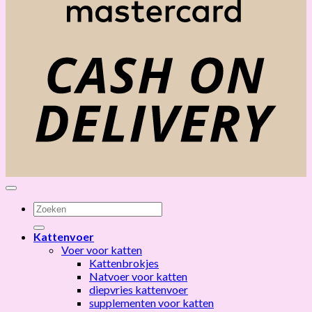
C
D
Zoeken
naar:
Kattenvoer
Voer voor katten
Kattenbrokjes
Natvoer voor katten
diepvries kattenvoer
supplementen voor katten