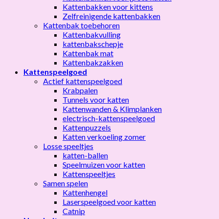
Kattenbakken voor kittens
Zelfreinigende kattenbakken
Kattenbak toebehoren
Kattenbakvulling
kattenbakschepje
Kattenbak mat
Kattenbakzakken
Kattenspeelgoed
Actief kattenspeelgoed
Krabpalen
Tunnels voor katten
Kattenwanden & Klimplanken
electrisch-kattenspeelgoed
Kattenpuzzels
Katten verkoeling zomer
Losse speeltjes
katten-ballen
Speelmuizen voor katten
Kattenspeeltjes
Samen spelen
Kattenhengel
Laserspeelgoed voor katten
Catnip