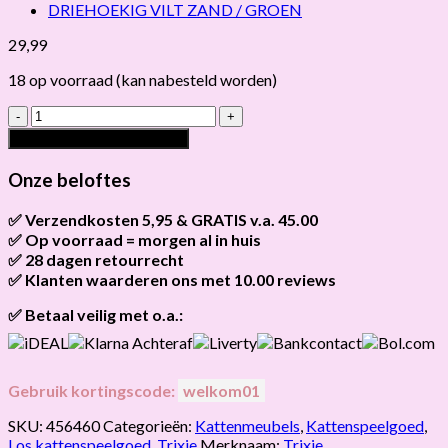
29,99
18 op voorraad (kan nabesteld worden)
TRIXIE
SPEELBOX
Toevoegen aan winkelwagen
MERLE
VIERKANT
Onze beloftes
VILT
ZAND
✅ Verzendkosten 5,95 & GRATIS v.a. 45.00
/
✅ Op voorraad = morgen al in huis
Brievenbus verzendingen zijn 3,95, een pakket 5,95 en
ROZE
bestellingen v.a. 45,00 worden gratis verzonden.
✅ 28 dagen retourrecht
Als het product op voorraad is en je bestelt vóór 13:00, wordt
hoeveelheid
het
vandaag nog verzonden
.
✅ Klanten waarderen ons met 10.00 reviews
Niet tevreden? Geen probleem! Je hebt
28 dagen
de tijd om te
retourneren.
Onze klanten beoordelen ons gemiddeld met
9,2 bij webkeur
✅ Betaal veilig met o.a.:
Gebruik kortingscode:
welkom01
SKU:
456460
Categorieën:
Kattenmeubels
,
Kattenspeelgoed
,
Los kattenspeelgoed
,
Trixie
Merknaam:
Trixie