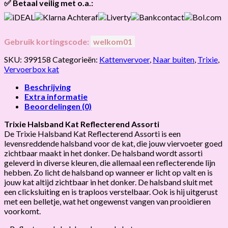
✅ Betaal veilig met o.a.:
Gebruik kortingscode:
welkom01
SKU:
399158
Categorieën:
Kattenvervoer
,
Naar buiten
,
Trixie
,
Vervoerbox kat
Beschrijving
Extra informatie
Beoordelingen (0)
Trixie Halsband Kat Reflecterend Assorti
De Trixie Halsband Kat Reflecterend Assorti is een
levensreddende halsband voor de kat, die jouw viervoeter goed
zichtbaar maakt in het donker. De halsband wordt assorti
geleverd in diverse kleuren, die allemaal een reflecterende lijn
hebben. Zo licht de halsband op wanneer er licht op valt en is
jouw kat altijd zichtbaar in het donker. De halsband sluit met
een clicksluiting en is traploos verstelbaar. Ook is hij uitgerust
met een belletje, wat het ongewenst vangen van prooidieren
voorkomt.