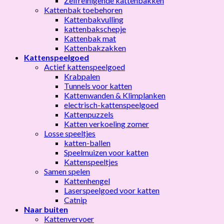
Zelfreinigende kattenbakken
Kattenbak toebehoren
Kattenbakvulling
kattenbakschepje
Kattenbak mat
Kattenbakzakken
Kattenspeelgoed
Actief kattenspeelgoed
Krabpalen
Tunnels voor katten
Kattenwanden & Klimplanken
electrisch-kattenspeelgoed
Kattenpuzzels
Katten verkoeling zomer
Losse speeltjes
katten-ballen
Speelmuizen voor katten
Kattenspeeltjes
Samen spelen
Kattenhengel
Laserspeelgoed voor katten
Catnip
Naar buiten
Kattenvervoer