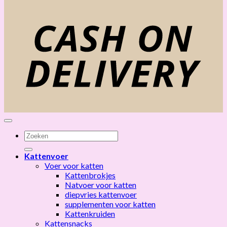
C
D
Zoeken
naar:
Kattenvoer
Voer voor katten
Kattenbrokjes
Natvoer voor katten
diepvries kattenvoer
supplementen voor katten
Kattenkruiden
Kattensnacks