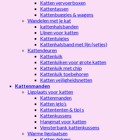
Katten vervoerboxen
Kattentassen
Kattenbuggies & wagens
Wandelen met je kat
kattenhalsbanden
Lijnen voor katten
Kattentuigjes
Kattenhalsband met lijn (setjes)
Kattendeuren
Kattenluik
Kattenluiken voor grote katten
Kattenluik met chip
Kattenluik toebehoren
Katten veiligheidsnetten
Kattenmanden
Ligplaats voor katten
Kattenmanden
Katten iglo’s
Kattententen & tipi s
Kattenkussens
Hangmat voor katten
Vensterbank kattenkussens
Warme ligplaatsen
Katten dekens