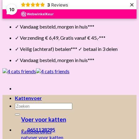
×
3
Reviews
10
Skip
✓ Vandaag besteld, morgen in huis***
to
content
✓ Verzending € 6,49, Gratis vanaf € 45,-***
✓ Veilig (achteraf) betalen*** ✓ betaal in 3 delen
✓ Vandaag besteld, morgen in huis***
Kattenvoer
Zoeken
naar:
Voer voor katten
0651128295
kattenbrokjes
natvoer voor katten