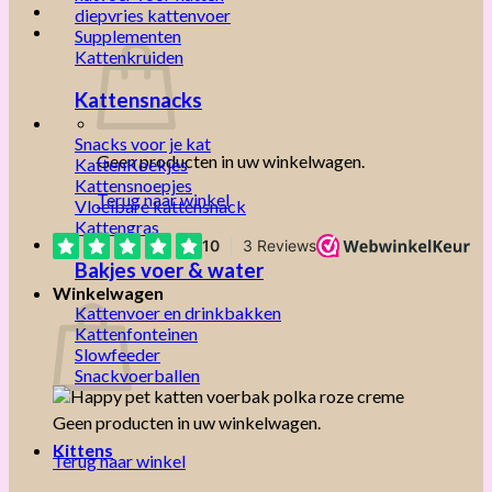
diepvries kattenvoer
Supplementen
Kattenkruiden
Kattensnacks
Snacks voor je kat
Geen producten in uw winkelwagen.
KattenKoekjes
Kattensnoepjes
Terug naar winkel
Vloeibare kattensnack
Kattengras
Bakjes voer & water
Winkelwagen
Kattenvoer en drinkbakken
Kattenfonteinen
Slowfeeder
Snackvoerballen
Geen producten in uw winkelwagen.
Kittens
Terug naar winkel