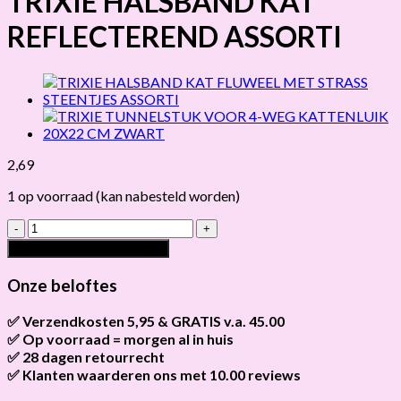
TRIXIE HALSBAND KAT
REFLECTEREND ASSORTI
2,69
1 op voorraad (kan nabesteld worden)
TRIXIE
HALSBAND
Toevoegen aan winkelwagen
KAT
REFLECTEREND
Onze beloftes
ASSORTI
hoeveelheid
✅ Verzendkosten 5,95 & GRATIS v.a. 45.00
✅ Op voorraad = morgen al in huis
Brievenbus verzendingen zijn 3,95, een pakket 5,95 en
bestellingen v.a. 45,00 worden gratis verzonden.
✅ 28 dagen retourrecht
Als het product op voorraad is en je bestelt vóór 13:00, wordt
het
vandaag nog verzonden
.
✅ Klanten waarderen ons met 10.00 reviews
Niet tevreden? Geen probleem! Je hebt
28 dagen
de tijd om te
retourneren.
Onze klanten beoordelen ons gemiddeld met
9,2 bij webkeur