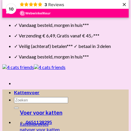
×
3
Reviews
10
Skip
✓ Vandaag besteld, morgen in huis***
to
content
✓ Verzending € 6,49, Gratis vanaf € 45,-***
✓ Veilig (achteraf) betalen*** ✓ betaal in 3 delen
✓ Vandaag besteld, morgen in huis***
Kattenvoer
Zoeken
naar:
Voer voor katten
0651128295
kattenbrokjes
natvoer voor katten