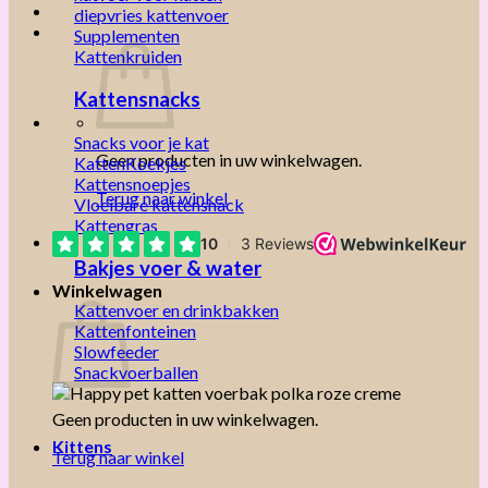
diepvries kattenvoer
Supplementen
Kattenkruiden
Kattensnacks
Snacks voor je kat
Geen producten in uw winkelwagen.
KattenKoekjes
Kattensnoepjes
Terug naar winkel
Vloeibare kattensnack
Kattengras
Bakjes voer & water
Winkelwagen
Kattenvoer en drinkbakken
Kattenfonteinen
Slowfeeder
Snackvoerballen
Geen producten in uw winkelwagen.
Kittens
Terug naar winkel