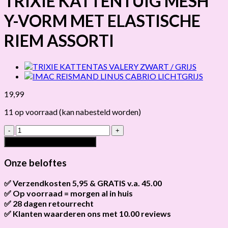
TRIXIE KATTENTUIG MESH
Y-VORM MET ELASTISCHE
RIEM ASSORTI
19,99
11 op voorraad (kan nabesteld worden)
TRIXIE
KATTENTUIG
Toevoegen aan winkelwagen
MESH
Y-
Onze beloftes
VORM
MET
✅ Verzendkosten 5,95 & GRATIS v.a. 45.00
ELASTISCHE
✅ Op voorraad = morgen al in huis
Brievenbus verzendingen zijn 3,95, een pakket 5,95 en
RIEM
bestellingen v.a. 45,00 worden gratis verzonden.
✅ 28 dagen retourrecht
Als het product op voorraad is en je bestelt vóór 13:00, wordt
ASSORTI
het
vandaag nog verzonden
.
✅ Klanten waarderen ons met 10.00 reviews
Niet tevreden? Geen probleem! Je hebt
28 dagen
de tijd om te
hoeveelheid
retourneren.
Onze klanten beoordelen ons gemiddeld met
9,2 bij webkeur