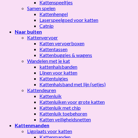
Kattenspeeltjes
Samen spelen
Kattenhengel
Laserspeelgoed voor katten
Catnip
Naar buiten
Kattenvervoer
Katten vervoerboxen
Kattentassen
Kattenbuggies & wagens
Wandelen met je kat
kattenhalsbanden
Lijnen voor katten
Kattentuigjes
Kattenhalsband met lijn (setjes)
Kattendeuren
Kattenluik
Kattenluiken voor grote katten
Kattenluik met chip
Kattenluik toebehoren
Katten veiligheidsnetten
Kattenmanden
Ligplaats voor katten
Kattenmanden