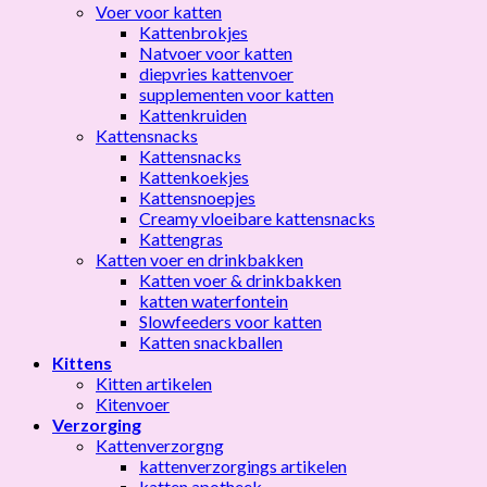
Voer voor katten
Kattenbrokjes
Natvoer voor katten
diepvries kattenvoer
supplementen voor katten
Kattenkruiden
Kattensnacks
Kattensnacks
Kattenkoekjes
Kattensnoepjes
Creamy vloeibare kattensnacks
Kattengras
Katten voer en drinkbakken
Katten voer & drinkbakken
katten waterfontein
Slowfeeders voor katten
Katten snackballen
Kittens
Kitten artikelen
Kitenvoer
Verzorging
Kattenverzorgng
kattenverzorgings artikelen
katten apotheek