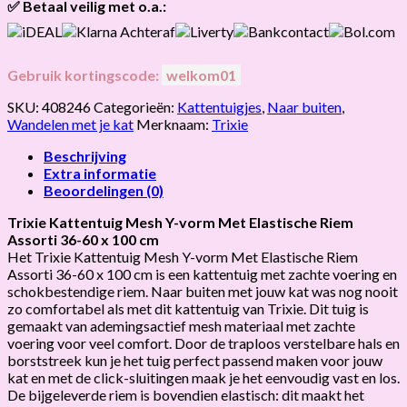
✅ Betaal veilig met o.a.:
Gebruik kortingscode:
welkom01
SKU:
408246
Categorieën:
Kattentuigjes
,
Naar buiten
,
Wandelen met je kat
Merknaam:
Trixie
Beschrijving
Extra informatie
Beoordelingen (0)
Trixie Kattentuig Mesh Y-vorm Met Elastische Riem
Assorti 36-60 x 100 cm
Het Trixie Kattentuig Mesh Y-vorm Met Elastische Riem
Assorti 36-60 x 100 cm is een kattentuig met zachte voering en
schokbestendige riem. Naar buiten met jouw kat was nog nooit
zo comfortabel als met dit kattentuig van Trixie. Dit tuig is
gemaakt van ademingsactief mesh materiaal met zachte
voering voor veel comfort. Door de traploos verstelbare hals en
borststreek kun je het tuig perfect passend maken voor jouw
kat en met de click-sluitingen maak je het eenvoudig vast en los.
De bijgeleverde riem is bovendien elastisch: dit maakt het