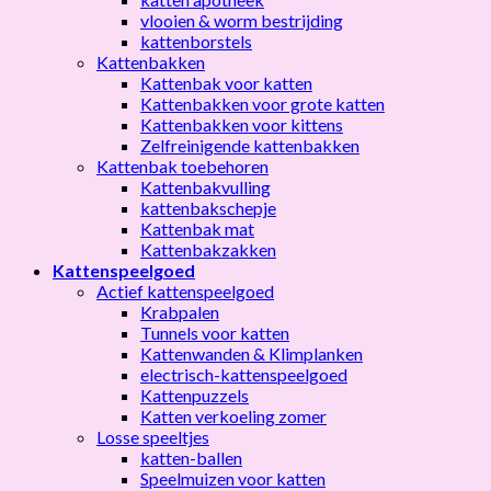
vlooien & worm bestrijding
kattenborstels
Kattenbakken
Kattenbak voor katten
Kattenbakken voor grote katten
Kattenbakken voor kittens
Zelfreinigende kattenbakken
Kattenbak toebehoren
Kattenbakvulling
kattenbakschepje
Kattenbak mat
Kattenbakzakken
Kattenspeelgoed
Actief kattenspeelgoed
Krabpalen
Tunnels voor katten
Kattenwanden & Klimplanken
electrisch-kattenspeelgoed
Kattenpuzzels
Katten verkoeling zomer
Losse speeltjes
katten-ballen
Speelmuizen voor katten