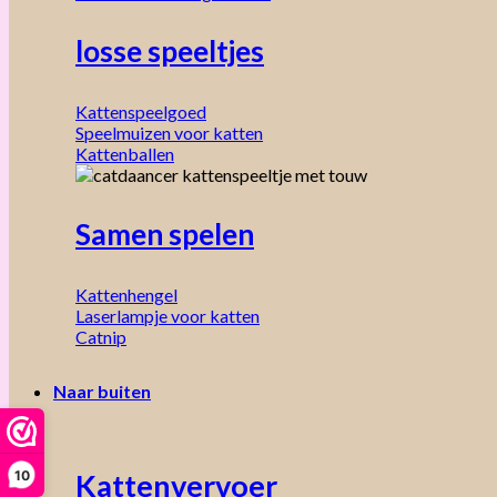
losse speeltjes
Kattenspeelgoed
Speelmuizen voor katten
Kattenballen
Samen spelen
Kattenhengel
Laserlampje voor katten
Catnip
Naar buiten
10
Kattenvervoer