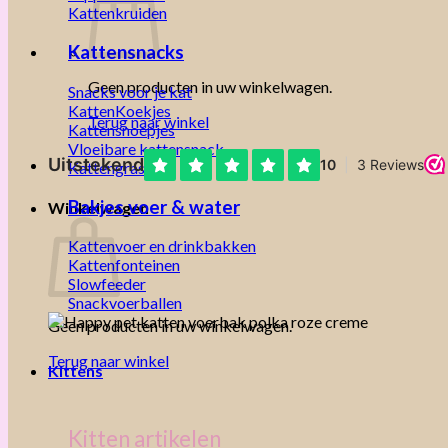
Kattenkruiden
Kattensnacks
Geen producten in uw winkelwagen.
Snacks voor je kat
KattenKoekjes
Terug naar winkel
Kattensnoepjes
Vloeibare kattensnack
Kattengras
Bakjes voer & water
Winkelwagen
Kattenvoer en drinkbakken
Kattenfonteinen
Slowfeeder
Snackvoerballen
Geen producten in uw winkelwagen.
Terug naar winkel
Kittens
Kitten artikelen