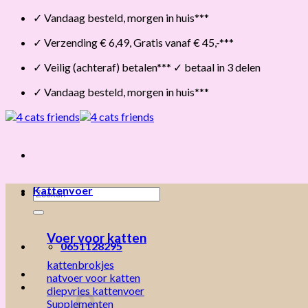
Skip
✓ Vandaag besteld, morgen in huis***
to
✓ Verzending € 6,49, Gratis vanaf € 45,-***
content
✓ Veilig (achteraf) betalen*** ✓ betaal in 3 delen
✓ Vandaag besteld, morgen in huis***
Kattenvoer
Zoeken
naar:
Voer voor katten
0651128295
kattenbrokjes
natvoer voor katten
diepvries kattenvoer
Supplementen