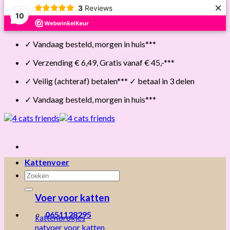
×
3
Reviews
10
Skip
✓ Vandaag besteld, morgen in huis***
to
content
✓ Verzending € 6,49, Gratis vanaf € 45,-***
✓ Veilig (achteraf) betalen*** ✓ betaal in 3 delen
✓ Vandaag besteld, morgen in huis***
Kattenvoer
Zoeken
naar:
Voer voor katten
0651128295
kattenbrokjes
natvoer voor katten