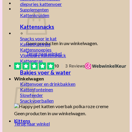
diepvries kattenvoer
Supplementen
Kattenkruiden
Kattensnacks
Snacks voor je kat
Geen producten in uw winkelwagen.
KattenKoekjes
Kattensnoepjes
Terug naar winkel
Vloeibare kattensnack
Kattengras
Bakjes voer & water
Winkelwagen
Kattenvoer en drinkbakken
Kattenfonteinen
Slowfeeder
Snackvoerballen
Geen producten in uw winkelwagen.
Kittens
Terug naar winkel