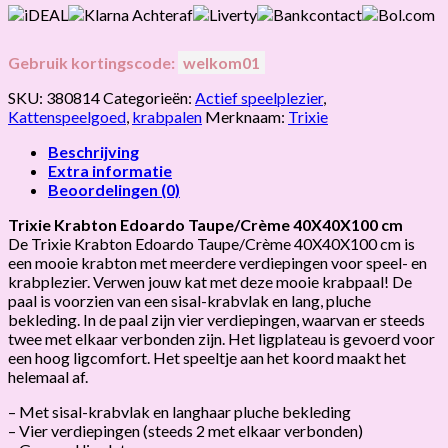
Gebruik kortingscode:
welkom01
SKU:
380814
Categorieën:
Actief speelplezier
,
Kattenspeelgoed
,
krabpalen
Merknaam:
Trixie
Beschrijving
Extra informatie
Beoordelingen (0)
Trixie Krabton Edoardo Taupe/Crème 40X40X100 cm
De Trixie Krabton Edoardo Taupe/Crème 40X40X100 cm is
een mooie krabton met meerdere verdiepingen voor speel- en
krabplezier. Verwen jouw kat met deze mooie krabpaal! De
paal is voorzien van een sisal-krabvlak en lang, pluche
bekleding. In de paal zijn vier verdiepingen, waarvan er steeds
twee met elkaar verbonden zijn. Het ligplateau is gevoerd voor
een hoog ligcomfort. Het speeltje aan het koord maakt het
helemaal af.
– Met sisal-krabvlak en langhaar pluche bekleding
– Vier verdiepingen (steeds 2 met elkaar verbonden)