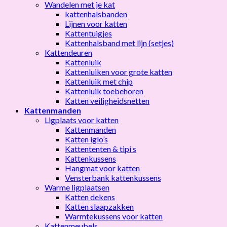
Wandelen met je kat
kattenhalsbanden
Lijnen voor katten
Kattentuigjes
Kattenhalsband met lijn (setjes)
Kattendeuren
Kattenluik
Kattenluiken voor grote katten
Kattenluik met chip
Kattenluik toebehoren
Katten veiligheidsnetten
Kattenmanden
Ligplaats voor katten
Kattenmanden
Katten iglo’s
Kattententen & tipi s
Kattenkussens
Hangmat voor katten
Vensterbank kattenkussens
Warme ligplaatsen
Katten dekens
Katten slaapzakken
Warmtekussens voor katten
Kattenmeubels