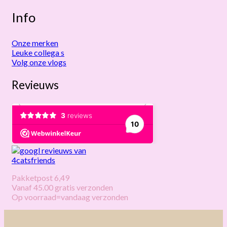
Info
Onze merken
Leuke collega s
Volg onze vlogs
Revieuws
Pakketpost 6,49
Vanaf 45.00 gratis verzonden
Op voorraad=vandaag verzonden
V