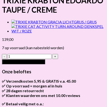
TRIXIE KRABTON EDOARDO
TAUPE / CREME
139,00
7 op voorraad (kan nabesteld worden)
TRIXIE
KRABTON
Toevoegen aan winkelwagen
EDOARDO
TAUPE
Onze beloftes
/
CREME
✅ Verzendkosten 5,95 & GRATIS v.a. 45.00
hoeveelheid
✅ Op voorraad = morgen al in huis
Brievenbus verzendingen zijn 3,95, een pakket 5,95 en
bestellingen v.a. 45,00 worden gratis verzonden.
✅ 28 dagen retourrecht
Als het product op voorraad is en je bestelt vóór 13:00, wordt
het
vandaag nog verzonden
.
✅ Klanten waarderen ons met 10.00 reviews
Niet tevreden? Geen probleem! Je hebt
28 dagen
de tijd om te
retourneren.
Onze klanten beoordelen ons gemiddeld met
9,2 bij webkeur
✅ Betaal veilig met o.a.: