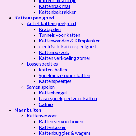
kattenbakschepje
Kattenbak mat
Kattenbakzakken
Kattenspeelgoed
Actief kattenspeelgoed
Krabpalen
Tunnels voor katten
Kattenwanden & Klimplanken
electrisch-kattenspeelgoed
Kattenpuzzels
Katten verkoeling zomer
Losse speeltjes
katten-ballen
Speelmuizen voor katten
Kattenspeeltjes
Samen spelen
Kattenhengel
Laserspeelgoed voor katten
Catnip
Naar buiten
Kattenvervoer
Katten vervoerboxen
Kattentassen
Kattenbuggies & wagens