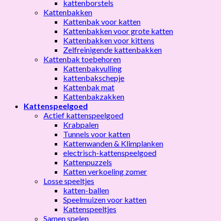
kattenborstels
Kattenbakken
Kattenbak voor katten
Kattenbakken voor grote katten
Kattenbakken voor kittens
Zelfreinigende kattenbakken
Kattenbak toebehoren
Kattenbakvulling
kattenbakschepje
Kattenbak mat
Kattenbakzakken
Kattenspeelgoed
Actief kattenspeelgoed
Krabpalen
Tunnels voor katten
Kattenwanden & Klimplanken
electrisch-kattenspeelgoed
Kattenpuzzels
Katten verkoeling zomer
Losse speeltjes
katten-ballen
Speelmuizen voor katten
Kattenspeeltjes
Samen spelen