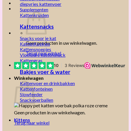
diepvries kattenvoer
Supplementen
Kattenkruiden
Kattensnacks
Snacks voor je kat
Geen producten in uw winkelwagen.
KattenKoekjes
Kattensnoepjes
Terug naar winkel
Vloeibare kattensnack
Kattengras
Bakjes voer & water
Winkelwagen
Kattenvoer en drinkbakken
Kattenfonteinen
Slowfeeder
Snackvoerballen
Geen producten in uw winkelwagen.
Kittens
Terug naar winkel