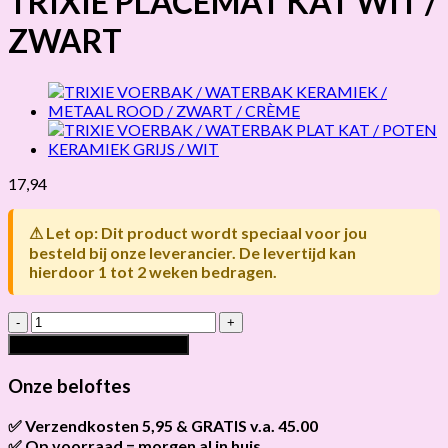
TRIXIE PLACEMAT KAT WIT /
ZWART
17,94
⚠ Let op: Dit product wordt speciaal voor jou
besteld bij onze leverancier. De levertijd kan
hierdoor 1 tot 2 weken bedragen.
TRIXIE
PLACEMAT
Toevoegen aan winkelwagen
KAT
WIT
Onze beloftes
/
ZWART
✅ Verzendkosten 5,95 & GRATIS v.a. 45.00
hoeveelheid
✅ Op voorraad = morgen al in huis
Brievenbus verzendingen zijn 3,95, een pakket 5,95 en