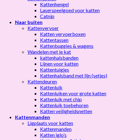
Kattenhengel
Laserspeelgoed voor katten
Catnip
Naar buiten
Kattenvervoer
Katten vervoerboxen
Kattentassen
Kattenbuggies & wagens
Wandelen met je kat
kattenhalsbanden
Lijnen voor katten
Kattentuigjes
Kattenhalsband met lijn (setjes)
Kattendeuren
Kattenluik
Kattenluiken voor grote katten
Kattenluik met chip
Kattenluik toebehoren
Katten veiligheidsnetten
Kattenmanden
Ligplaats voor katten
Kattenmanden
Katten iglo’s