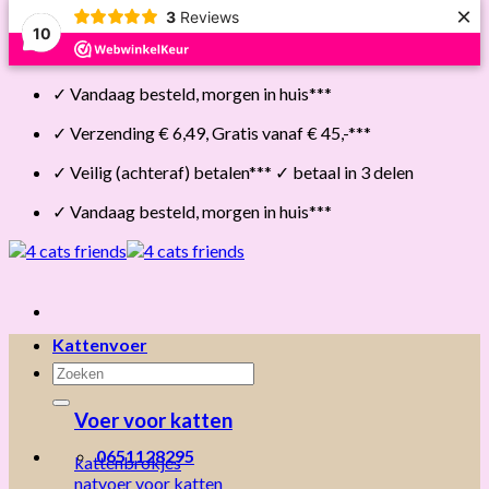
×
3
Reviews
10
Skip
✓ Vandaag besteld, morgen in huis***
to
content
✓ Verzending € 6,49, Gratis vanaf € 45,-***
✓ Veilig (achteraf) betalen*** ✓ betaal in 3 delen
✓ Vandaag besteld, morgen in huis***
Kattenvoer
Zoeken
naar:
Voer voor katten
0651128295
kattenbrokjes
natvoer voor katten