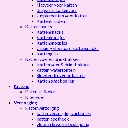
Natvoer voor katten
diepvries kattenvoer
supplementen voor katten
Kattenkruiden
Kattensnacks
Kattensnacks
Kattenkoekjes
Kattensnoepjes
Creamy vloeibare kattensnacks
Kattengras
Katten voer en drinkbakken
Katten voer & drinkbakken
katten waterfontein
Slowfeeders voor katten
Katten snackballen
Kittens
Kitten artikelen
Kitenvoer
Verzorging
Kattenverzorgng
kattenverzorgings artikelen
katten apotheek
vlooien & worm bestrijding