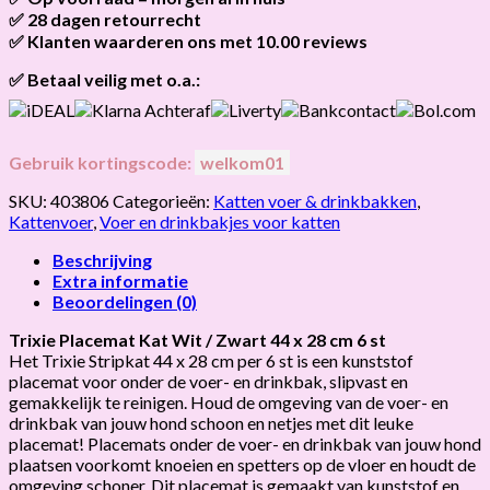
bestellingen v.a. 45,00 worden gratis verzonden.
✅ 28 dagen retourrecht
Als het product op voorraad is en je bestelt vóór 13:00, wordt
het
vandaag nog verzonden
.
✅ Klanten waarderen ons met 10.00 reviews
Niet tevreden? Geen probleem! Je hebt
28 dagen
de tijd om te
retourneren.
Onze klanten beoordelen ons gemiddeld met
9,2 bij webkeur
✅ Betaal veilig met o.a.:
Gebruik kortingscode:
welkom01
SKU:
403806
Categorieën:
Katten voer & drinkbakken
,
Kattenvoer
,
Voer en drinkbakjes voor katten
Beschrijving
Extra informatie
Beoordelingen (0)
Trixie Placemat Kat Wit / Zwart 44 x 28 cm 6 st
Het Trixie Stripkat 44 x 28 cm per 6 st is een kunststof
placemat voor onder de voer- en drinkbak, slipvast en
gemakkelijk te reinigen. Houd de omgeving van de voer- en
drinkbak van jouw hond schoon en netjes met dit leuke
placemat! Placemats onder de voer- en drinkbak van jouw hond
plaatsen voorkomt knoeien en spetters op de vloer en houdt de
omgeving schoner. Dit placemat is gemaakt van kunststof en