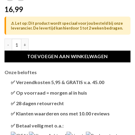
16,99
⚠ Let op: Dit product wordt speciaal voor jou besteld bij onze
leverancier. De levertijd kan hierdoor 1 tot 2 weken bedragen.
TRIXIE VOERBAK / WATERBAK KERAMIEK / METAAL ROOD / ZW
TOEVOEGEN AAN WINKELWAGEN
Onze beloftes
✅ Verzendkosten 5,95 & GRATIS v.a. 45.00
Brievenbus verzendingen zijn 3,95, een pakket 5,95 en
✅ Op voorraad = morgen al in huis
bestellingen v.a. 45,00 worden gratis verzonden.
Als het product op voorraad is en je bestelt vóór 13:00,
✅ 28 dagen retourrecht
wordt het
vandaag nog verzonden
.
Niet tevreden? Geen probleem! Je hebt
28 dagen
de tijd
✅ Klanten waarderen ons met 10.00 reviews
om te retourneren.
Onze klanten beoordelen ons gemiddeld met
9,2 bij
✅ Betaal veilig met o.a.:
webkeur