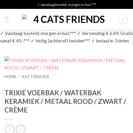
Skip
✓ Vandaag besteld, morgen in huis***
to
content
✓ Vandaag besteld, morgen in huis*** ✓ Verzending € 6,49, Gratis
vanaf € 45,-*** ✓ Veilig (achteraf) betalen*** ✓ betaal in 3 delen
HOME
/
KATTENVOER
TRIXIE VOERBAK / WATERBAK
KERAMIEK / METAAL ROOD / ZWART /
CRÈME