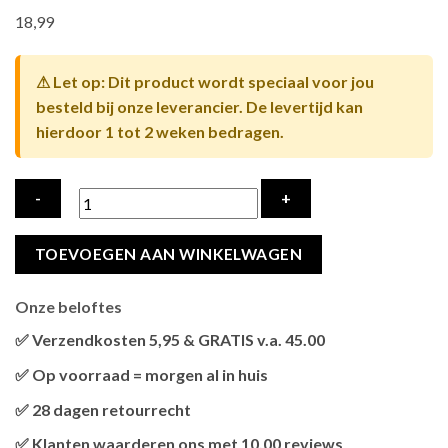
18,99
⚠ Let op: Dit product wordt speciaal voor jou
besteld bij onze leverancier. De levertijd kan
hierdoor 1 tot 2 weken bedragen.
TRIXIE
TOEVOEGEN AAN WINKELWAGEN
VOERBAK
/
Onze beloftes
WATERBAK
KERAMIEK
✅ Verzendkosten 5,95 & GRATIS v.a. 45.00
METAAL
Brievenbus verzendingen zijn 3,95, een pakket 5,95 en
✅ Op voorraad = morgen al in huis
LICHTBLAUW
bestellingen v.a. 45,00 worden gratis verzonden.
Als het product op voorraad is en je bestelt vóór 13:00, wordt
/
✅ 28 dagen retourrecht
het
vandaag nog verzonden
.
ORANJE
Niet tevreden? Geen probleem! Je hebt
28 dagen
de tijd om te
✅ Klanten waarderen ons met 10.00 reviews