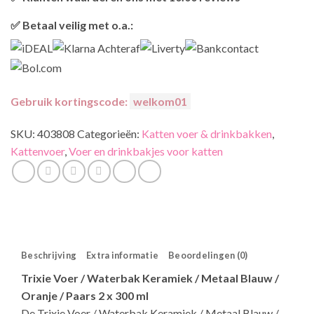
/
retourneren.
Onze klanten beoordelen ons gemiddeld met
9,2 bij webkeur
PAARS
✅ Betaal veilig met o.a.:
hoeveelheid
Gebruik kortingscode:
welkom01
SKU:
403808
Categorieën:
Katten voer & drinkbakken
,
Kattenvoer
,
Voer en drinkbakjes voor katten
Beschrijving
Extra informatie
Beoordelingen (0)
Trixie Voer / Waterbak Keramiek / Metaal Blauw /
Oranje / Paars 2 x 300 ml
De Trixie Voer / Waterbak Keramiek / Metaal Blauw /