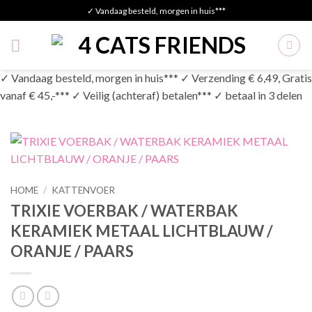
Skip
✓ Vandaag besteld, morgen in huis***
to
content
✓ Vandaag besteld, morgen in huis*** ✓ Verzending € 6,49, Gratis
vanaf € 45,-*** ✓ Veilig (achteraf) betalen*** ✓ betaal in 3 delen
HOME
/
KATTENVOER
TRIXIE VOERBAK / WATERBAK
KERAMIEK METAAL LICHTBLAUW /
ORANJE / PAARS