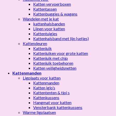
Katten vervoerboxen
Kattentassen
Kattenbuggies & wagens
Wandelen met je kat
kattenhalsbanden
Lijnen voor katten
Kattentuigjes
Kattenhalsband met lijn (setjes)
Kattendeuren
Kattenluik
Kattenluiken voor grote katten
Kattenluik met chip
Kattenluik toebehoren
Katten veiligheidsnetten
Kattenmanden
Ligplaats voor katten
Kattenmanden
Katten iglo’s
Kattententen & tipi s
Kattenkussens
Hangmat voor katten
Vensterbank kattenkussens
Warme ligplaatsen