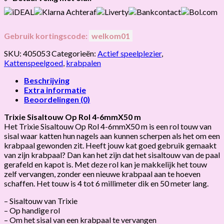
Gebruik kortingscode:
welkom01
SKU:
405053
Categorieën:
Actief speelplezier
,
Kattenspeelgoed
,
krabpalen
Beschrijving
Extra informatie
Beoordelingen (0)
Trixie Sisaltouw Op Rol 4-6mmX50 m
Het Trixie Sisaltouw Op Rol 4-6mmX50 m is een rol touw van
sisal waar katten hun nagels aan kunnen scherpen als het om een
krabpaal gewonden zit. Heeft jouw kat goed gebruik gemaakt
van zijn krabpaal? Dan kan het zijn dat het sisaltouw van de paal
gerafeld en kapot is. Met deze rol kan je makkelijk het touw
zelf vervangen, zonder een nieuwe krabpaal aan te hoeven
schaffen. Het touw is 4 tot 6 millimeter dik en 50 meter lang.
– Sisaltouw van Trixie
– Op handige rol
– Om het sisal van een krabpaal te vervangen