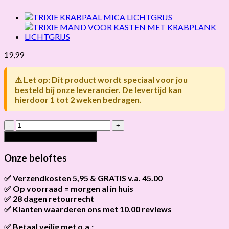
19,99
⚠ Let op: Dit product wordt speciaal voor jou
besteld bij onze leverancier. De levertijd kan
hierdoor 1 tot 2 weken bedragen.
TRIXIE
SISALTOUW
Toevoegen aan winkelwagen
OP
ROL
Onze beloftes
hoeveelheid
✅ Verzendkosten 5,95 & GRATIS v.a. 45.00
✅ Op voorraad = morgen al in huis
Brievenbus verzendingen zijn 3,95, een pakket 5,95 en
bestellingen v.a. 45,00 worden gratis verzonden.
✅ 28 dagen retourrecht
Als het product op voorraad is en je bestelt vóór 13:00, wordt
het
vandaag nog verzonden
.
✅ Klanten waarderen ons met 10.00 reviews
Niet tevreden? Geen probleem! Je hebt
28 dagen
de tijd om te
retourneren.
Onze klanten beoordelen ons gemiddeld met
9,2 bij webkeur
✅ Betaal veilig met o.a.: