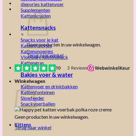
diepvries kattenvoer
Supplementen
Kattenkruiden
Kattensnacks
Snacks voor je kat
Geen producten in uw winkelwagen.
KattenKoekjes
Kattensnoepjes
Terug naar winkel
Vloeibare kattensnack
Kattengras
Bakjes voer & water
Winkelwagen
Kattenvoer en drinkbakken
Kattenfonteinen
Slowfeeder
Snackvoerballen
Geen producten in uw winkelwagen.
Kittens
Terug naar winkel