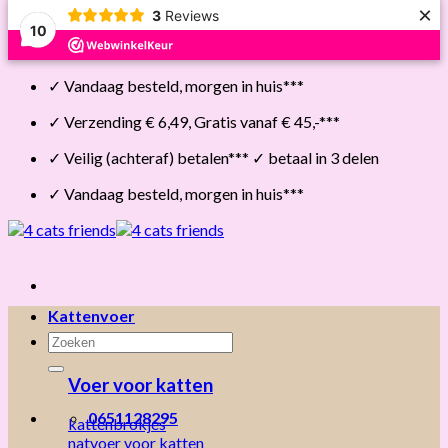
×
3
Reviews
10
Skip
✓ Vandaag besteld, morgen in huis***
to
content
✓ Verzending € 6,49, Gratis vanaf € 45,-***
✓ Veilig (achteraf) betalen*** ✓ betaal in 3 delen
✓ Vandaag besteld, morgen in huis***
Kattenvoer
Zoeken
naar:
Voer voor katten
0651128295
kattenbrokjes
natvoer voor katten