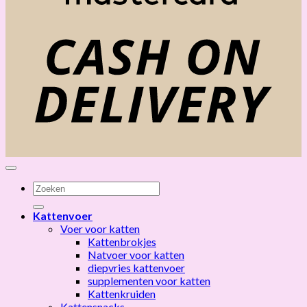
C
D
Zoeken
naar:
Kattenvoer
Voer voor katten
Kattenbrokjes
Natvoer voor katten
diepvries kattenvoer
supplementen voor katten
Kattenkruiden
Kattensnacks