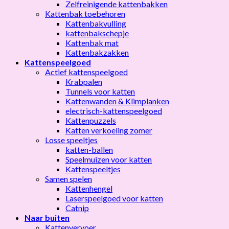
Zelfreinigende kattenbakken
Kattenbak toebehoren
Kattenbakvulling
kattenbakschepje
Kattenbak mat
Kattenbakzakken
Kattenspeelgoed
Actief kattenspeelgoed
Krabpalen
Tunnels voor katten
Kattenwanden & Klimplanken
electrisch-kattenspeelgoed
Kattenpuzzels
Katten verkoeling zomer
Losse speeltjes
katten-ballen
Speelmuizen voor katten
Kattenspeeltjes
Samen spelen
Kattenhengel
Laserspeelgoed voor katten
Catnip
Naar buiten
Kattenvervoer