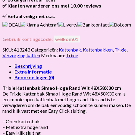
het
vandaag nog verzonden
.
✅ Klanten waarderen ons met 10.00 reviews
Niet tevreden? Geen probleem! Je hebt
28 dagen
de tijd om te
retourneren.
Onze klanten beoordelen ons gemiddeld met
9,2 bij webkeur
✅ Betaal veilig met o.a.:
Gebruik kortingscode:
welkom01
SKU:
413243
Categorieën:
Kattenbak
,
Kattenbakken
,
Trixie
,
Verzorging katten
Merknaam:
Trixie
Beschrijving
Extra informatie
Beoordelingen (0)
Trixie Kattenbak Simao Hoge Rand Wit 48X58X30 cm
De Trixie Kattenbak Simao Hoge Rand Wit 48X58X30 cm is
een mooie open kattenbak met hoge rand. De rand is te
verwijderen om de bak eenvoudig schoon te kunnen maken. De
rand klik vast met een Easy Click sluiting.
– Open kattenbak
– Met extra hoge rand
– Easy Klik sluiting