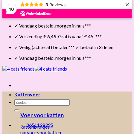
×
3
Reviews
10
Skip
✓ Vandaag besteld, morgen in huis***
to
content
✓ Verzending € 6,49, Gratis vanaf € 45,-***
✓ Veilig (achteraf) betalen*** ✓ betaal in 3 delen
✓ Vandaag besteld, morgen in huis***
Kattenvoer
Zoeken
naar:
Voer voor katten
0651128295
kattenbrokjes
natvoer voor katten