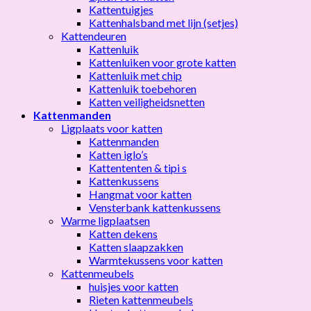
Kattentuigjes
Kattenhalsband met lijn (setjes)
Kattendeuren
Kattenluik
Kattenluiken voor grote katten
Kattenluik met chip
Kattenluik toebehoren
Katten veiligheidsnetten
Kattenmanden
Ligplaats voor katten
Kattenmanden
Katten iglo’s
Kattententen & tipi s
Kattenkussens
Hangmat voor katten
Vensterbank kattenkussens
Warme ligplaatsen
Katten dekens
Katten slaapzakken
Warmtekussens voor katten
Kattenmeubels
huisjes voor katten
Rieten kattenmeubels