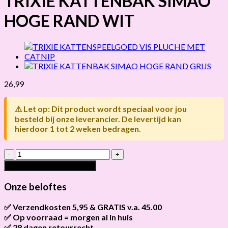
TRIXIE KATTENBAK SIMAO
HOGE RAND WIT
26,99
⚠ Let op: Dit product wordt speciaal voor jou
besteld bij onze leverancier. De levertijd kan
hierdoor 1 tot 2 weken bedragen.
TRIXIE
KATTENBAK
Toevoegen aan winkelwagen
SIMAO
HOGE
Onze beloftes
RAND
WIT
✅ Verzendkosten 5,95 & GRATIS v.a. 45.00
hoeveelheid
✅ Op voorraad = morgen al in huis
Brievenbus verzendingen zijn 3,95, een pakket 5,95 en
bestellingen v.a. 45,00 worden gratis verzonden.
✅ 28 dagen retourrecht
Als het product op voorraad is en je bestelt vóór 13:00, wordt