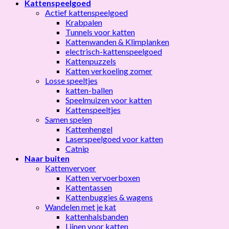
Kattenspeelgoed
Actief kattenspeelgoed
Krabpalen
Tunnels voor katten
Kattenwanden & Klimplanken
electrisch-kattenspeelgoed
Kattenpuzzels
Katten verkoeling zomer
Losse speeltjes
katten-ballen
Speelmuizen voor katten
Kattenspeeltjes
Samen spelen
Kattenhengel
Laserspeelgoed voor katten
Catnip
Naar buiten
Kattenvervoer
Katten vervoerboxen
Kattentassen
Kattenbuggies & wagens
Wandelen met je kat
kattenhalsbanden
Lijnen voor katten