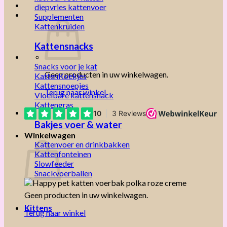
diepvries kattenvoer
Supplementen
Kattenkruiden
Kattensnacks
Snacks voor je kat
Geen producten in uw winkelwagen.
KattenKoekjes
Kattensnoepjes
Terug naar winkel
Vloeibare kattensnack
Kattengras
Bakjes voer & water
Winkelwagen
Kattenvoer en drinkbakken
Kattenfonteinen
Slowfeeder
Snackvoerballen
Geen producten in uw winkelwagen.
Kittens
Terug naar winkel