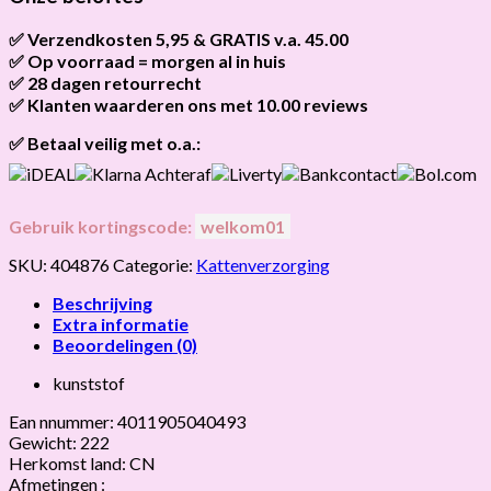
STROOISEL
M
✅ Verzendkosten 5,95 & GRATIS v.a. 45.00
ASSORTI
✅ Op voorraad = morgen al in huis
Brievenbus verzendingen zijn 3,95, een pakket 5,95 en
hoeveelheid
bestellingen v.a. 45,00 worden gratis verzonden.
✅ 28 dagen retourrecht
Als het product op voorraad is en je bestelt vóór 13:00, wordt
het
vandaag nog verzonden
.
✅ Klanten waarderen ons met 10.00 reviews
Niet tevreden? Geen probleem! Je hebt
28 dagen
de tijd om te
retourneren.
Onze klanten beoordelen ons gemiddeld met
9,2 bij webkeur
✅ Betaal veilig met o.a.:
Gebruik kortingscode:
welkom01
SKU:
404876
Categorie:
Kattenverzorging
Beschrijving
Extra informatie
Beoordelingen (0)
kunststof
Ean nnummer: 4011905040493
Gewicht: 222
Herkomst land: CN
Afmetingen :