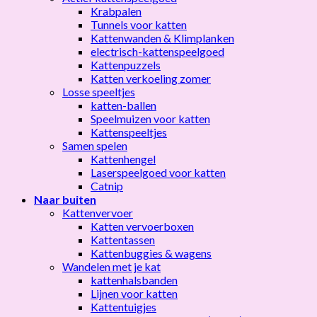
Krabpalen
Tunnels voor katten
Kattenwanden & Klimplanken
electrisch-kattenspeelgoed
Kattenpuzzels
Katten verkoeling zomer
Losse speeltjes
katten-ballen
Speelmuizen voor katten
Kattenspeeltjes
Samen spelen
Kattenhengel
Laserspeelgoed voor katten
Catnip
Naar buiten
Kattenvervoer
Katten vervoerboxen
Kattentassen
Kattenbuggies & wagens
Wandelen met je kat
kattenhalsbanden
Lijnen voor katten
Kattentuigjes