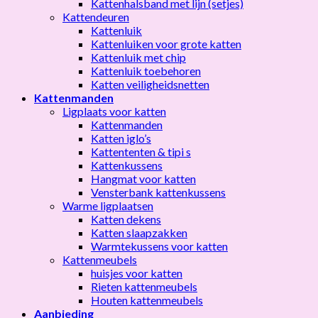
Kattenhalsband met lijn (setjes)
Kattendeuren
Kattenluik
Kattenluiken voor grote katten
Kattenluik met chip
Kattenluik toebehoren
Katten veiligheidsnetten
Kattenmanden
Ligplaats voor katten
Kattenmanden
Katten iglo’s
Kattententen & tipi s
Kattenkussens
Hangmat voor katten
Vensterbank kattenkussens
Warme ligplaatsen
Katten dekens
Katten slaapzakken
Warmtekussens voor katten
Kattenmeubels
huisjes voor katten
Rieten kattenmeubels
Houten kattenmeubels
Aanbieding