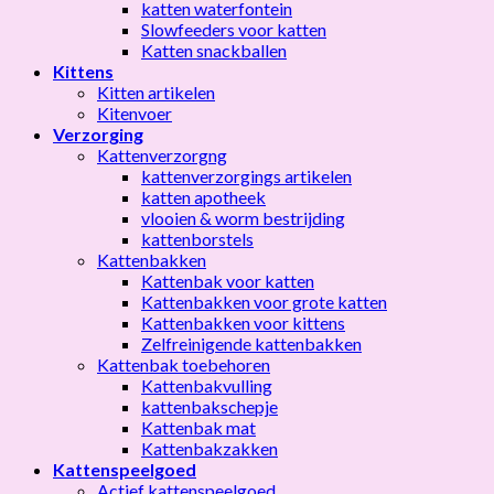
katten waterfontein
Slowfeeders voor katten
Katten snackballen
Kittens
Kitten artikelen
Kitenvoer
Verzorging
Kattenverzorgng
kattenverzorgings artikelen
katten apotheek
vlooien & worm bestrijding
kattenborstels
Kattenbakken
Kattenbak voor katten
Kattenbakken voor grote katten
Kattenbakken voor kittens
Zelfreinigende kattenbakken
Kattenbak toebehoren
Kattenbakvulling
kattenbakschepje
Kattenbak mat
Kattenbakzakken
Kattenspeelgoed
Actief kattenspeelgoed