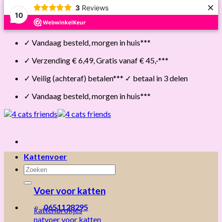
×
3
Reviews
10
Skip
✓ Vandaag besteld, morgen in huis***
to
content
✓ Verzending € 6,49, Gratis vanaf € 45,-***
✓ Veilig (achteraf) betalen*** ✓ betaal in 3 delen
✓ Vandaag besteld, morgen in huis***
Kattenvoer
Zoeken
naar:
Voer voor katten
0651128295
kattenbrokjes
natvoer voor katten