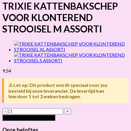
TRIXIE KATTENBAKSCHEP
VOOR KLONTEREND
STROOISEL M ASSORTI
9,54
⚠ Let op: Dit product wordt speciaal voor jou
besteld bij onze leverancier. De levertijd kan
hierdoor 1 tot 2 weken bedragen.
TRIXIE
KATTENBAKSCHEP
Toevoegen aan winkelwagen
VOOR
KLONTEREND
Onze beloftes