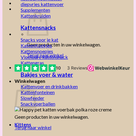
diepvries kattenvoer
Supplementen
Kattenkruiden
Kattensnacks
Snacks voor je kat
Geen producten in uw winkelwagen.
KattenKoekjes
Kattensnoepjes
Terug naar winkel
Vloeibare kattensnack
Kattengras
Bakjes voer & water
Winkelwagen
Kattenvoer en drinkbakken
Kattenfonteinen
Slowfeeder
Snackvoerballen
Geen producten in uw winkelwagen.
Kittens
Terug naar winkel