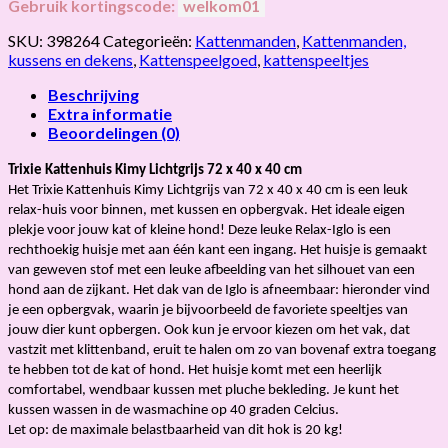
Gebruik kortingscode:
welkom01
SKU:
398264
Categorieën:
Kattenmanden
,
Kattenmanden,
kussens en dekens
,
Kattenspeelgoed
,
kattenspeeltjes
Beschrijving
Extra informatie
Beoordelingen (0)
Trixie Kattenhuis Kimy Lichtgrijs 72 x 40 x 40 cm
Het Trixie Kattenhuis Kimy Lichtgrijs van 72 x 40 x 40 cm is een leuk
relax-huis voor binnen, met kussen en opbergvak. Het ideale eigen
plekje voor jouw kat of kleine hond! Deze leuke Relax-Iglo is een
rechthoekig huisje met aan één kant een ingang. Het huisje is gemaakt
van geweven stof met een leuke afbeelding van het silhouet van een
hond aan de zijkant. Het dak van de Iglo is afneembaar: hieronder vind
je een opbergvak, waarin je bijvoorbeeld de favoriete speeltjes van
jouw dier kunt opbergen. Ook kun je ervoor kiezen om het vak, dat
vastzit met klittenband, eruit te halen om zo van bovenaf extra toegang
te hebben tot de kat of hond. Het huisje komt met een heerlijk
comfortabel, wendbaar kussen met pluche bekleding. Je kunt het
kussen wassen in de wasmachine op 40 graden Celcius.
Let op: de maximale belastbaarheid van dit hok is 20 kg!