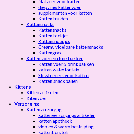
Natvoer voor katten
diepvries kattenvoer
supplementen voor katten
Kattenkruiden
Kattensnacks
Kattensnacks
Kattenkoekjes
Kattensnoepjes
Creamy vloeibare kattensnacks
Kattengras
Katten voer en drinkbakken
Katten voer & drinkbakken
katten waterfontein
Slowfeeders voor katten
Katten snackballen
Kittens
Kitten artikelen
Kitenvoer
Verzorging
Kattenverzorgng
kattenverzorgings artikelen
katten apotheek
vlooien & worm bestrijding
kattenborstels