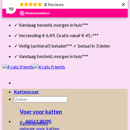
×
3
Reviews
10
Skip
✓ Vandaag besteld, morgen in huis***
to
content
✓ Verzending € 6,49, Gratis vanaf € 45,-***
✓ Veilig (achteraf) betalen*** ✓ betaal in 3 delen
✓ Vandaag besteld, morgen in huis***
Kattenvoer
Zoeken
naar:
Voer voor katten
0651128295
kattenbrokjes
natvoer voor katten