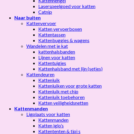
Kattenhengel
Laserspeelgoed voor katten
Catnip
Naar buiten
Kattenvervoer
Katten vervoerboxen
Kattentassen
Kattenbuggies & wagens
Wandelen met je kat
kattenhalsbanden
Lijnen voor katten
Kattentuigjes
Kattenhalsband met lijn (setjes)
Kattendeuren
Kattenluik
Kattenluiken voor grote katten
Kattenluik met chip
Kattenluik toebehoren
Katten veiligheidsnetten
Kattenmanden
Ligplaats voor katten
Kattenmanden
Katten iglo’s
Kattententen & tipi s