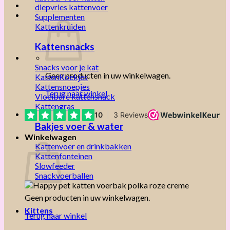
diepvries kattenvoer
Supplementen
Kattenkruiden
Kattensnacks
Snacks voor je kat
Geen producten in uw winkelwagen.
KattenKoekjes
Kattensnoepjes
Terug naar winkel
Vloeibare kattensnack
Kattengras
Bakjes voer & water
Winkelwagen
Kattenvoer en drinkbakken
Kattenfonteinen
Slowfeeder
Snackvoerballen
Geen producten in uw winkelwagen.
Kittens
Terug naar winkel