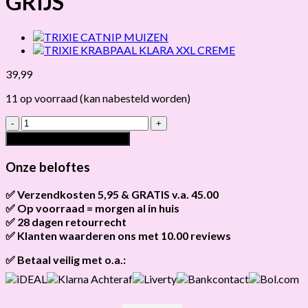
GRIJS
39,99
11 op voorraad (kan nabesteld worden)
TRIXIE
KATTENHUIS
Toevoegen aan winkelwagen
KIMY
GRIJS
Onze beloftes
hoeveelheid
✅ Verzendkosten 5,95 & GRATIS v.a. 45.00
✅ Op voorraad = morgen al in huis
Brievenbus verzendingen zijn 3,95, een pakket 5,95 en
bestellingen v.a. 45,00 worden gratis verzonden.
✅ 28 dagen retourrecht
Als het product op voorraad is en je bestelt vóór 13:00, wordt
het
vandaag nog verzonden
.
✅ Klanten waarderen ons met 10.00 reviews
Niet tevreden? Geen probleem! Je hebt
28 dagen
de tijd om te
retourneren.
Onze klanten beoordelen ons gemiddeld met
9,2 bij webkeur
✅ Betaal veilig met o.a.: