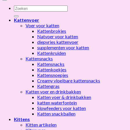
Zoeken
naar:
Kattenvoer
Voer voor katten
Kattenbrokjes
Natvoer voor katten
diepvries kattenvoer
supplementen voor katten
Kattenkruiden
Kattensnacks
Kattensnacks
Kattenkoekjes
Kattensnoepjes
Creamy vloeibare kattensnacks
Kattengras
Katten voer en drinkbakken
Katten voer & drinkbakken
katten waterfontein
Slowfeeders voor katten
Katten snackballen
Kittens
Kitten artikelen