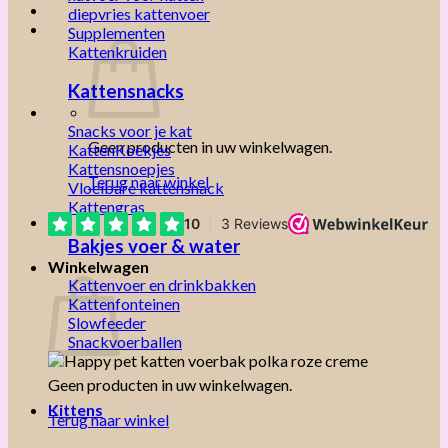
diepvries kattenvoer
Supplementen
Kattenkruiden
Kattensnacks
Snacks voor je kat
Geen producten in uw winkelwagen.
KattenKoekjes
Kattensnoepjes
Terug naar winkel
Vloeibare kattensnack
Kattengras
Bakjes voer & water
Winkelwagen
Kattenvoer en drinkbakken
Kattenfonteinen
Slowfeeder
Snackvoerballen
Geen producten in uw winkelwagen.
Kittens
Terug naar winkel