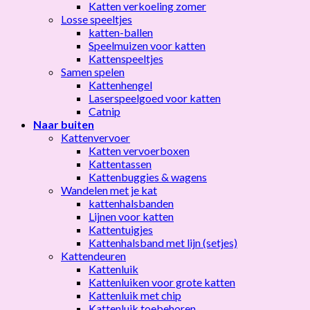
Katten verkoeling zomer
Losse speeltjes
katten-ballen
Speelmuizen voor katten
Kattenspeeltjes
Samen spelen
Kattenhengel
Laserspeelgoed voor katten
Catnip
Naar buiten
Kattenvervoer
Katten vervoerboxen
Kattentassen
Kattenbuggies & wagens
Wandelen met je kat
kattenhalsbanden
Lijnen voor katten
Kattentuigjes
Kattenhalsband met lijn (setjes)
Kattendeuren
Kattenluik
Kattenluiken voor grote katten
Kattenluik met chip
Kattenluik toebehoren