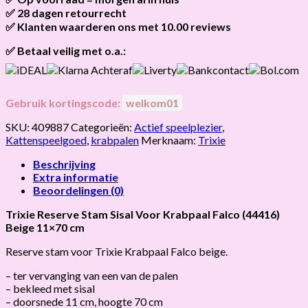
BEIGE
bestellingen v.a. 45,00 worden gratis verzonden.
✅ 28 dagen retourrecht
Als het product op voorraad is en je bestelt vóór 13:00, wordt
hoeveelheid
het
vandaag nog verzonden
.
✅ Klanten waarderen ons met 10.00 reviews
Niet tevreden? Geen probleem! Je hebt
28 dagen
de tijd om te
retourneren.
Onze klanten beoordelen ons gemiddeld met
9,2 bij webkeur
✅ Betaal veilig met o.a.:
Gebruik kortingscode:
welkom01
SKU:
409887
Categorieën:
Actief speelplezier
,
Kattenspeelgoed
,
krabpalen
Merknaam:
Trixie
Beschrijving
Extra informatie
Beoordelingen (0)
Trixie Reserve Stam Sisal Voor Krabpaal Falco (44416)
Beige 11×70 cm
Reserve stam voor Trixie Krabpaal Falco beige.
– ter vervanging van een van de palen
– bekleed met sisal
– doorsnede 11 cm, hoogte 70 cm