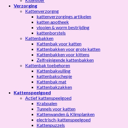
Kitenvoer
Verzorging
Kattenverzorgng
kattenverzorgings artikelen
katten apotheek
vlooien & worm bestrijding
kattenborstels
Kattenbakken
Kattenbak voor katten
Kattenbakken voor grote katten
Kattenbakken voor kittens
Zelfreinigende kattenbakken
Kattenbak toebehoren
Kattenbakvulling
kattenbakschepje
Kattenbak mat
Kattenbakzakken
Kattenspeelgoed
Actief kattenspeelgoed
Krabpalen
Tunnels voor katten
Kattenwanden & Klimplanken
electrisch-kattenspeelgoed
Kattenpuzzels