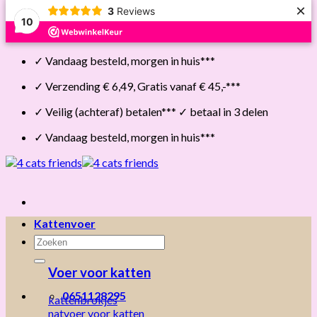
×
3
Reviews
10
Skip
✓ Vandaag besteld, morgen in huis***
to
content
✓ Verzending € 6,49, Gratis vanaf € 45,-***
✓ Veilig (achteraf) betalen*** ✓ betaal in 3 delen
✓ Vandaag besteld, morgen in huis***
Kattenvoer
Zoeken
naar:
Voer voor katten
0651128295
kattenbrokjes
natvoer voor katten