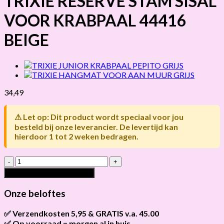
TRIXIE RESERVE STAM SISAL
VOOR KRABPAAL 44416
BEIGE
34,49
⚠ Let op: Dit product wordt speciaal voor jou
besteld bij onze leverancier. De levertijd kan
hierdoor 1 tot 2 weken bedragen.
TRIXIE
RESERVE
Toevoegen aan winkelwagen
STAM
SISAL
Onze beloftes
VOOR
KRABPAAL
✅ Verzendkosten 5,95 & GRATIS v.a. 45.00
44416
✅ Op voorraad = morgen al in huis
Brievenbus verzendingen zijn 3,95, een pakket 5,95 en