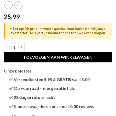
25,99
⚠ Let op: Dit product wordt speciaal voor jou besteld bij onze
leverancier. De levertijd kan hierdoor 1 tot 2 weken bedragen.
TRIXIE RESERVE STAM VOOR KRABPAAL 44425 ZWART hoeveel
TOEVOEGEN AAN WINKELWAGEN
Onze beloftes
✅ Verzendkosten 5,95 & GRATIS v.a. 45.00
Brievenbus verzendingen zijn 3,95, een pakket 5,95 en
✅ Op voorraad = morgen al in huis
bestellingen v.a. 45,00 worden gratis verzonden.
Als het product op voorraad is en je bestelt vóór 13:00,
✅ 28 dagen retourrecht
wordt het
vandaag nog verzonden
.
Niet tevreden? Geen probleem! Je hebt
28 dagen
de tijd
✅ Klanten waarderen ons met 10.00 reviews
om te retourneren.
Onze klanten beoordelen ons gemiddeld met
9,2 bij