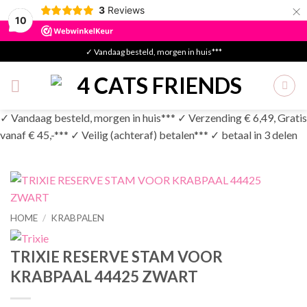
×
3
Reviews
10
Skip
✓ Vandaag besteld, morgen in huis***
to
content
✓ Vandaag besteld, morgen in huis*** ✓ Verzending € 6,49, Gratis
vanaf € 45,-*** ✓ Veilig (achteraf) betalen*** ✓ betaal in 3 delen
HOME
/
KRABPALEN
TRIXIE RESERVE STAM VOOR
KRABPAAL 44425 ZWART