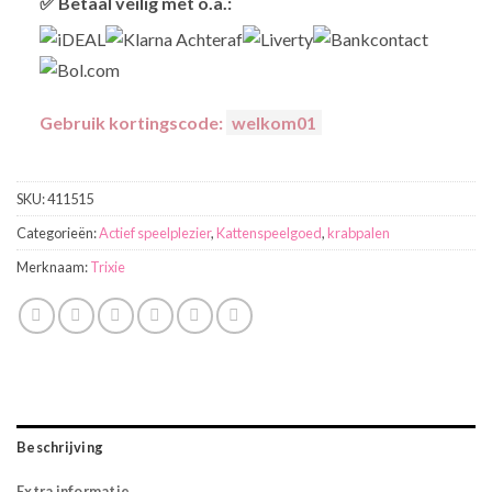
✅ Betaal veilig met o.a.:
webkeur
Gebruik kortingscode:
welkom01
SKU:
411515
Categorieën:
Actief speelplezier
,
Kattenspeelgoed
,
krabpalen
Merknaam:
Trixie
Beschrijving
Extra informatie