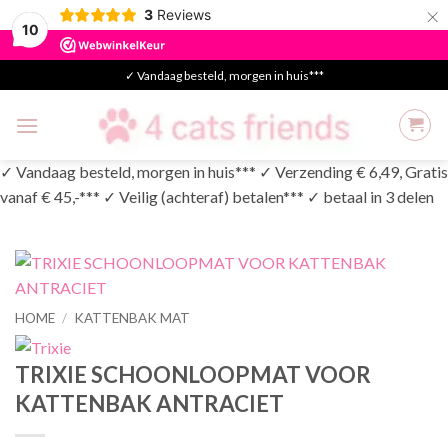
×
3
Reviews
10
Skip
✓ Vandaag besteld, morgen in huis***
to
content
✓ Vandaag besteld, morgen in huis*** ✓ Verzending € 6,49, Gratis
vanaf € 45,-*** ✓ Veilig (achteraf) betalen*** ✓ betaal in 3 delen
HOME
/
KATTENBAK MAT
TRIXIE SCHOONLOOPMAT VOOR
KATTENBAK ANTRACIET