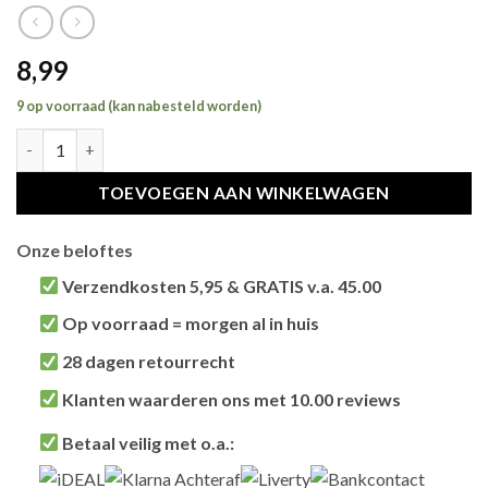
8,99
9 op voorraad (kan nabesteld worden)
TRIXIE SCHOONLOOPMAT VOOR KATTENBAK ANTRACIET hoev
TOEVOEGEN AAN WINKELWAGEN
Onze beloftes
Verzendkosten 5,95 & GRATIS v.a. 45.00
Brievenbus verzendingen zijn 3,95, een pakket 5,95 en
Op voorraad = morgen al in huis
bestellingen v.a. 45,00 worden gratis verzonden.
Als het product op voorraad is en je bestelt vóór 13:00,
28 dagen retourrecht
wordt het
vandaag nog verzonden
.
Niet tevreden? Geen probleem! Je hebt
28 dagen
de tijd
Klanten waarderen ons met 10.00 reviews
om te retourneren.
Onze klanten beoordelen ons gemiddeld met
9,2 bij
Betaal veilig met o.a.:
webkeur