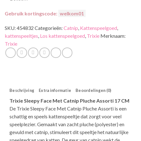
Gebruik kortingscode:
welkom01
SKU:
454832
Categorieën:
Catnip
,
Kattenspeelgoed
,
kattenspeeltjes
,
Los kattenspeelgoed
,
Trixie
Merknaam:
Trixie
Beschrijving
Extra informatie
Beoordelingen (0)
Trixie Sleepy Face Met Catnip Pluche Assorti 17 CM
De Trixie Sleepy Face Met Catnip Pluche Assorti is een
schattig en speels kattenspeeltje dat zorgt voor veel
speelplezier. Gemaakt van zacht pluche (polyester) en
gevuld met catnip, stimuleert dit speeltje het natuurlijke
speelgedrag van katten. De geur van catnip wekt de