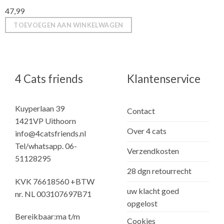
47,99
TOEVOEGEN AAN WINKELWAGEN
4 Cats friends
Klantenservice
Kuyperlaan 39
Contact
1421VP Uithoorn
Over 4 cats
info@4catsfriends.nl
Tel/whatsapp. 06-
Verzendkosten
51128295
28 dgn retourrecht
KVK 76618560 +BTW
uw klacht goed
nr. NL 003107697B71
opgelost
Bereikbaar:ma t/m
Cookies