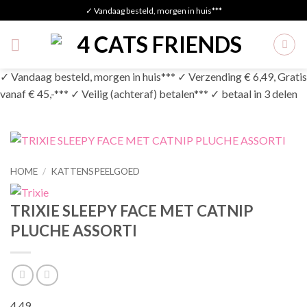
Skip
✓ Vandaag besteld, morgen in huis***
to
content
✓ Vandaag besteld, morgen in huis*** ✓ Verzending € 6,49, Gratis
vanaf € 45,-*** ✓ Veilig (achteraf) betalen*** ✓ betaal in 3 delen
HOME
/
KATTENSPEELGOED
TRIXIE SLEEPY FACE MET CATNIP
PLUCHE ASSORTI
4,49