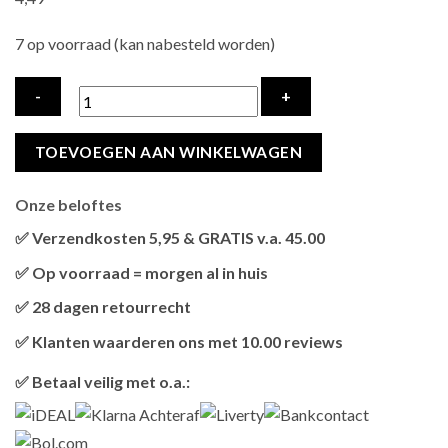
7 op voorraad (kan nabesteld worden)
TRIXIE
TOEVOEGEN AAN WINKELWAGEN
SLEEPY
FACE
Onze beloftes
MET
CATNIP
✅ Verzendkosten 5,95 & GRATIS v.a. 45.00
PLUCHE
Brievenbus verzendingen zijn 3,95, een pakket 5,95 en
✅ Op voorraad = morgen al in huis
ASSORTI
bestellingen v.a. 45,00 worden gratis verzonden.
Als het product op voorraad is en je bestelt vóór 13:00, wordt
hoeveelheid
✅ 28 dagen retourrecht
het
vandaag nog verzonden
.
Niet tevreden? Geen probleem! Je hebt
28 dagen
de tijd om te
✅ Klanten waarderen ons met 10.00 reviews
retourneren.
Onze klanten beoordelen ons gemiddeld met
9,2 bij webkeur
✅ Betaal veilig met o.a.: